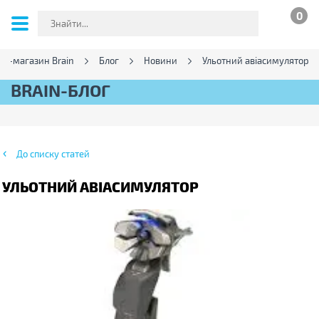
0
ет-магазин Brain
Блог
Новини
Ульотний авіасимулятор
BRAIN-БЛОГ
До списку статей
УЛЬОТНИЙ АВІАСИМУЛЯТОР