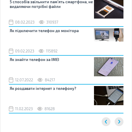
5 способів звільнити пам’ять смартфона, не
Що 
видаляючи потрібні файли
тих
08.02.2023
310937
1
Як підключити телефон до монітора
Як 
зно
09.02.2023
115892
0
Як знайти телефон за IMEI
Чом
12.07.2022
84217
0
Як роздавати інтернет з телефону?
Як 
від
11.02.2023
81628
2