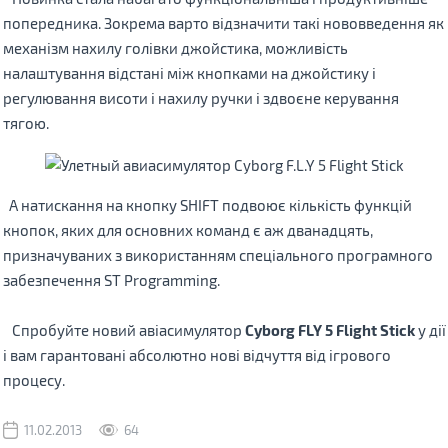
попередника
.
Зокрема
варто відзначити
такі нововведення
як
механізм
нахилу
голівки
джойстика
,
можливість
налаштування
відстані між
кнопками
на джойстику
і
регулювання
висоти
і
нахилу
ручки
і
здвоєне
керування
тягою
.
А
натискання
на
кнопку
SHIFT
подвоює
кількість
функцій
кнопок
,
яких
для
основних
команд є
аж дванадцять
,
призначуваних
з використанням
спеціального програмного
забезпечення
ST Programming
.
Спробуйте
новий
авіасимулятор
Cyborg FLY
5
Flight Stick
у дії
і
вам гарантовані
абсолютно
нові відчуття
від
ігрового
процесу
.
11.02.2013
64