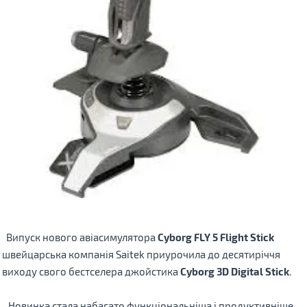
Випуск
нового
авіасимулятора
Cyborg FLY
5
Flight Stick
швейцарська компанія
Saitek
приурочила
до десятиріччя
виходу
свого
бестселера
джойстика
Cyborg 3D Digital Stick
.
Новинка
стала
набагато
функціональніша
і
продуктивніше