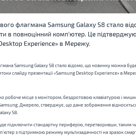
вого флагмана Samsung Galaxy S8 стало від
и в повноцінний комп'ютер. Це підтверджую
Desktop Experience» в Мережу.
гмана Samsung Galaxy S8 стало відомо, що новинку можна буд
токи слайду презентації «Samsung Desktop Experience» в Мере
ено робоче місце з монітором, бездротовою клавіатурою і мишко
Samsung. Джерело, стверджує, що дане зображення відноситься
laxy S8.
буде підключити стандартну периферію, перетворивши, таким ч
ютер з підтримкою режиму мультизадачності на зразок смартф