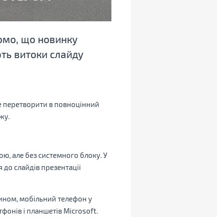
омо, що новинку
ть витоки слайду
е перетворити в повноцінний
жу.
ю, але без системного блоку. У
 до слайдів презентації
ином, мобільний телефон у
онів і планшетів Microsoft.