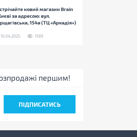
стрічайте новий магазин Brain
Києві за адресою: вул.
рщагівська, 154а (ТЦ «Аркадія»)
10.04.2025
1589
 розпродажі першим!