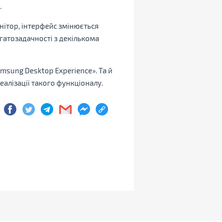
.
ітор, інтерфейс змінюється
гатозадачності з декількома
msung Desktop Experience». Та й
еалізації такого функціоналу.