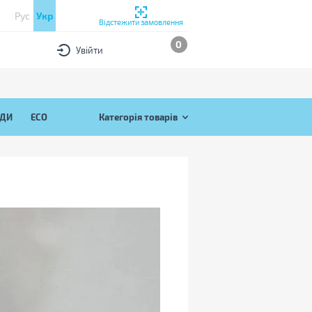
Рус
Укр
Відстежити замовлення
0
Увійти
ЯДИ
ECO
Категорія товарів