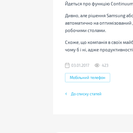
Йдеться про функцію Continuum,
Дивно, але рішення Samsung аб
автоматично на оптимізований д
робочими столами.
Схоже, що компанія в своїх май
чому б і ні, адже продуктивност
03.01.2017
423
Мобільний телефон
До списку статей