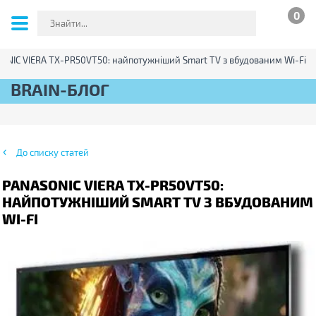
0
ONIC VIERA TX-PR50VT50: найпотужніший Smart TV з вбудованим Wi-Fi
BRAIN-БЛОГ
До списку статей
PANASONIC VIERA TX-PR50VT50:
НАЙПОТУЖНІШИЙ SMART TV З ВБУДОВАНИМ
WI-FI