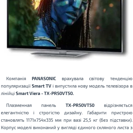
Компанія
PANASONIC
врахувала світову тенденцію
популяризації
Smart TV
і випустила нову модель телевізора в
лінійці
Smart Viera - TX-PR50VT50.
Плазменная панель
TX-PR50VT50
відрізняється
елегантністю і строгістю дизайну. Габарити пристрою
становлять 1171x754x335 мм при вазі 25,5 кг (без підставки).
Корпус моделі виконаний у вигляді єдиного скляного листа з