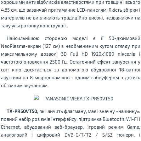
хорошими антивідблисків властивостями при товщині всього
4,35 см, що зазвичай притаманне LED-панелям. Якість збірки і
матеріалів не викликають традиційно високі, незважаючи на
таку ультратонку конструкції.
Найсильнішою стороною моделі є її 50-дюймовий
NeoPlasma-екран (127 см) з необмеженим кутом огляду при
максимальному дозволі 3D Full HD 1920х1080 пікселів і
частотою оновлення 2500 Гц. Остаточний ефект занурення у
світ кіно досягається за допомогою вбудованої 18-ватної
акустики на 8 мікродінаміков і одним сабвуфером з досить
об'ємним звучанням.
TX-PR50VT50,
як і личить флагману, має і значну «начинку»:
повний набір роз'ємів інтерфейсу, підтримка Bluetooth, Wi-Fi і
Ethernet, вбудований веб-браузер, ігровий режим Game,
аналоговий і цифровий DVB-C/T/T2 / S/S2 тюнери, і