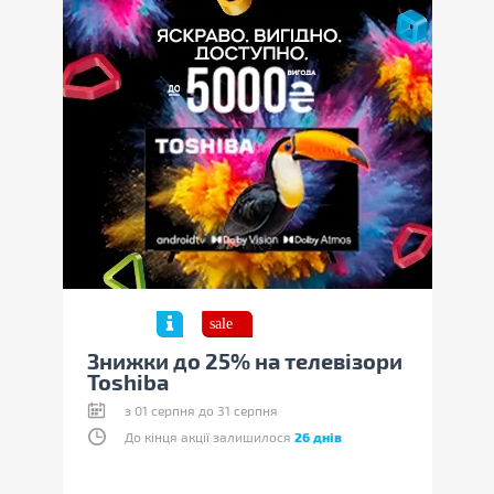
ори
Знижки до 25% на телевізори
Зни
Toshiba
Tos
з 01 серпня до 31 серпня
До кінця акції залишилося
26 днів