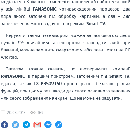
медіаплеєр. Крім того, в моделі встановлений найпотужніший
у всій лінійці
PANASONIC
чотирьохядерний процесор, два
ядра якого заточені під обробку картинки, а два - для
забезпечення многозадачноcті в режимі
Smart TV.
Керувати таким телевізором можна за допомогою двох
пультів ДУ: звичайним та сенсорним з тачпадом, який, при
бажанні, можна замінити смартфоном або планшетом на ОС
Android.
Загалом, можна сказати, що експеримент компанії
PANASONIC
із першим пристроєм, заточеним під
Smart TV,
вдався, так як
TX-PR50VT50
просто рясніє безліччю різних
функцій, при цьому без шкоди для свого основного завдання
- якісного зображення на екрані, що не може не радувати.
20.03.2013
169