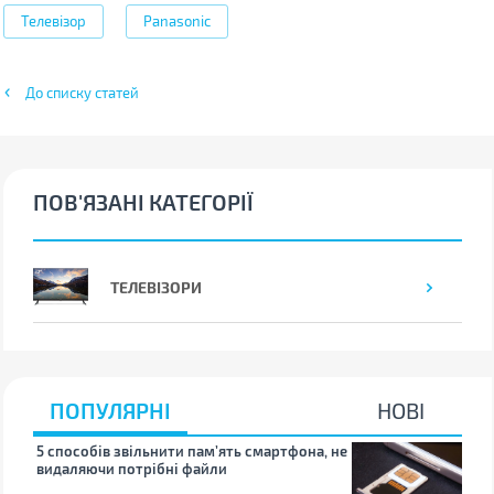
Телевізор
Panasonic
До списку статей
ПОВ'ЯЗАНІ КАТЕГОРІЇ
ТЕЛЕВІЗОРИ
ПОПУЛЯРНІ
НОВІ
5 способів звільнити пам’ять смартфона, не
Що 
видаляючи потрібні файли
тих