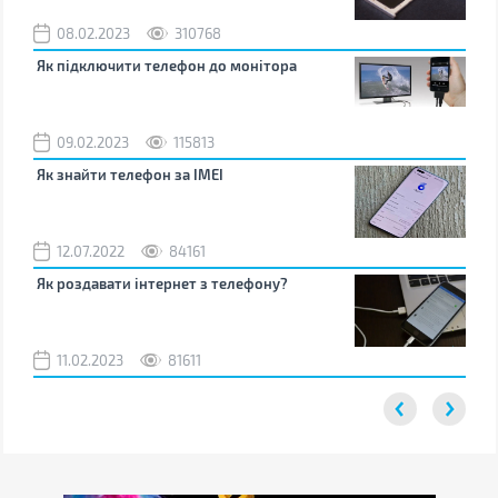
08.02.2023
310768
1
Як підключити телефон до монітора
Як 
зно
09.02.2023
115813
0
Як знайти телефон за IMEI
Чом
12.07.2022
84161
0
Як роздавати інтернет з телефону?
Як 
від
11.02.2023
81611
2