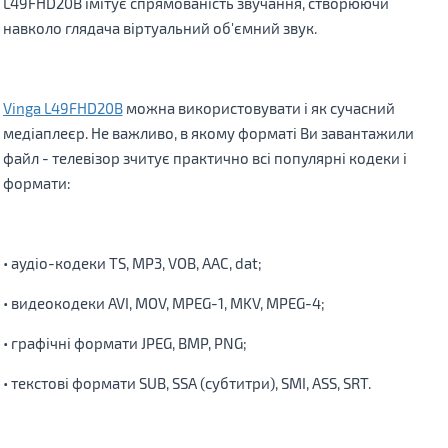
L49FHD20B імітує спрямованість звучання, створюючи
навколо глядача віртуальний об'ємний звук.
Vinga L49FHD20B
можна використовувати і як сучасний
медіаплеєр. Не важливо, в якому форматі Ви завантажили
файл - телевізор зчитує практично всі популярні кодеки і
формати:
• аудіо-кодеки TS, MP3, VOB, AAC, dat;
• видеокодеки AVI, MOV, MPEG-1, MKV, MPEG-4;
• графічні формати JPEG, BMP, PNG;
• текстові формати SUB, SSA (субтитри), SMI, ASS, SRT.