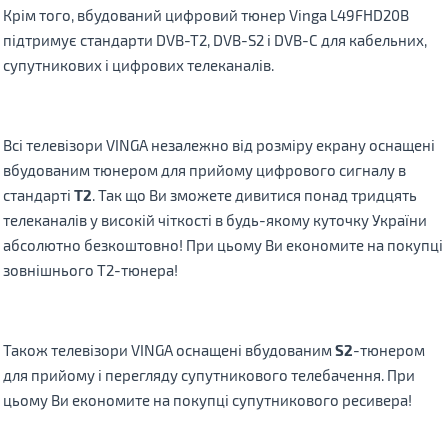
Крім того, вбудований цифровий тюнер Vinga L49FHD20B
підтримує стандарти DVB-T2, DVB-S2 і DVB-С для кабельних,
супутникових і цифрових телеканалів.
Всі телевізори VINGA незалежно від розміру екрану оснащені
вбудованим тюнером для прийому цифрового сигналу в
стандарті
T2
. Так що Ви зможете дивитися понад тридцять
телеканалів у високій чіткості в будь-якому куточку України
абсолютно безкоштовно! При цьому Ви економите на покупці
зовнішнього T2-тюнера!
Також телевізори VINGA оснащені вбудованим
S2
-тюнером
для прийому і перегляду супутникового телебачення. При
цьому Ви економите на покупці супутникового ресивера!