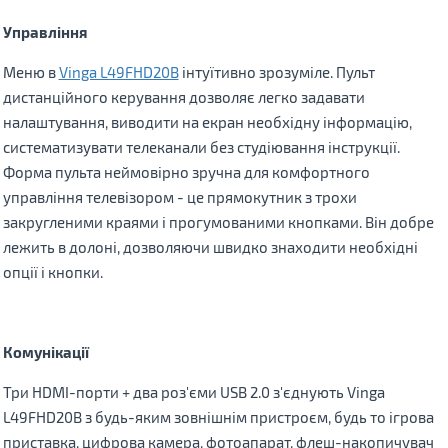
Управління
Меню в
Vinga L49FHD20B
інтуїтивно зрозуміле. Пульт
дистанційного керування дозволяє легко задавати
налаштування, виводити на екран необхідну інформацію,
систематизувати телеканали без студіювання інструкції.
Форма пульта неймовірно зручна для комфортного
управління телевізором - це прямокутник з трохи
закругленими краями і прогумованими кнопками. Він добре
лежить в долоні, дозволяючи швидко знаходити необхідні
опції і кнопки.
Комунікації
Три HDMI-порти + два роз'єми USB 2.0 з'єднують Vinga
L49FHD20B з будь-яким зовнішнім пристроєм, будь то ігрова
приставка, цифрова камера, фотоапарат, флеш-накопичувач