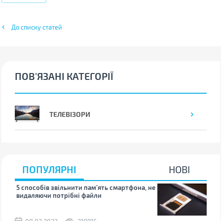
До списку статей
ПОВ'ЯЗАНІ КАТЕГОРІЇ
ТЕЛЕВІЗОРИ
ПОПУЛЯРНІ
НОВІ
5 способів звільнити пам’ять смартфона, не
Що 
видаляючи потрібні файли
тих