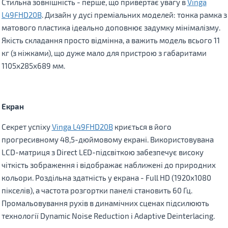
Стильна зовнішність - перше, що привертає увагу в
Vinga
L49FHD20B
. Дизайн у дусі преміальних моделей: тонка рамка з
матового пластика ідеально доповнює задумку мінімалізму.
Якість складання просто відмінна, а важить модель всього 11
кг (з ніжками), що дуже мало для пристрою з габаритами
1105x285x689 мм.
Екран
Секрет успіху
Vinga L49FHD20B
криється в його
прогресивному 48,5-дюймовому екрані. Використовувана
LCD-матриця з Direct LED-підсвіткою забезпечує високу
чіткість зображення і відображає наближені до природних
кольори. Роздільна здатність у екрана - Full HD (1920x1080
пікселів), а частота розгортки панелі становить 60 Гц.
Промальовування рухів в динамічних сценах підсилюють
технології Dynamic Noise Reduction і Adaptive Deinterlacing.