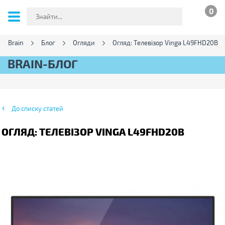
0
ин Brain
Блог
Огляди
Огляд: Телевізор Vinga L49FHD20B
BRAIN-БЛОГ
До списку статей
ОГЛЯД: ТЕЛЕВІЗОР VINGA L49FHD20B