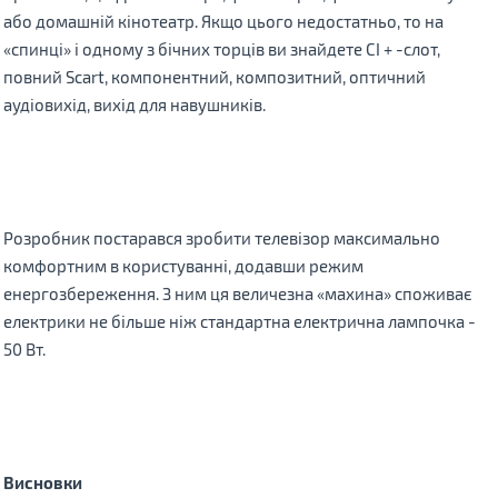
або домашній кінотеатр. Якщо цього недостатньо, то на
«спинці» і одному з бічних торців ви знайдете CI + -слот,
повний Scart, компонентний, композитний, оптичний
аудіовихід, вихід для навушників.
Розробник постарався зробити телевізор максимально
комфортним в користуванні, додавши режим
енергозбереження. З ним ця величезна «махина» споживає
електрики не більше ніж стандартна електрична лампочка -
50 Вт.
Висновки