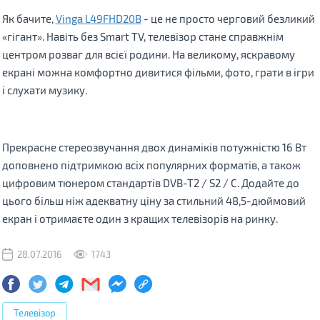
Як бачите,
Vinga L49FHD20B
- це не просто черговий безликий
«гігант». Навіть без Smart TV, телевізор стане справжнім
центром розваг для всієї родини. На великому, яскравому
екрані можна комфортно дивитися фільми, фото, грати в ігри
і слухати музику.
Прекрасне стереозвучання двох динаміків потужністю 16 Вт
доповнено підтримкою всіх популярних форматів, а також
цифровим тюнером стандартів DVB-T2 / S2 / С. Додайте до
цього більш ніж адекватну ціну за стильний 48,5-дюймовий
екран і отримаєте один з кращих телевізорів на ринку.
28.07.2016
1743
Телевізор