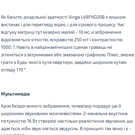
Як бачите, роздільної здатності Vinga L49FHD20B з лишком
вистачає і для перегляду відео, і для ігрового процесу. Час
відгуку матриці тут мізерно малий - 10 мс, а зображення
відрізняється чіткістю, яскравістю 250 ніт і контрастністю
1000: 1. Навіть в найдинамічніших сценах гравець не
зіткнеться з затримками або змазаною графікою. Плюс, зможе
грати з будь-якого кута квартири, завдяки широким кутам
огляду 170 °.
Мультимедіа
Крім бездоганного зображення, телевізор порадує ще й
широкими звуковими можливостями. 2-канальна акустика
потужністю 16 Вт створює настільки реалістичне звучання, що
здається, ніби звук ллється звідусіль. В принципі так воно і є -