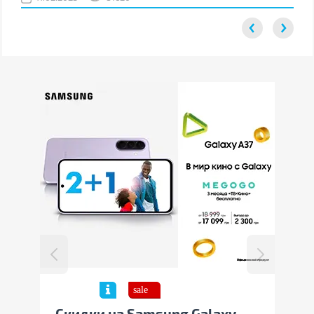
 к
Скидки на Samsung Galaxy
Выг