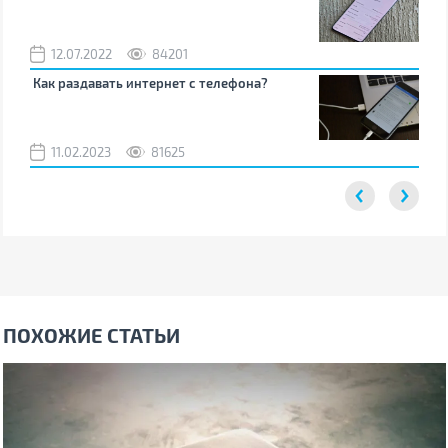
12.07.2022
84201
0
Как раздавать интернет с телефона?
Как
вос
11.02.2023
81625
2
ПОХОЖИЕ СТАТЬИ