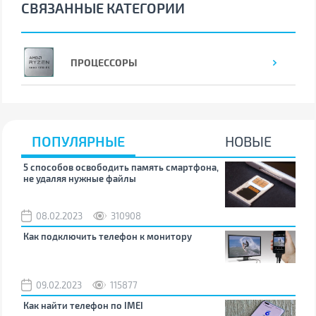
СВЯЗАННЫЕ КАТЕГОРИИ
ПРОЦЕССОРЫ
ПОПУЛЯРНЫЕ
НОВЫЕ
5 способов освободить память смартфона,
Что
не удаляя нужные файлы
зву
08.02.2023
310908
1
Как подключить телефон к монитору
Как
09.02.2023
115877
0
Как найти телефон по IMEI
Поч