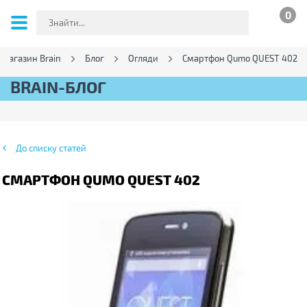
0
-магазин Brain
Блог
Огляди
Смартфон Qumo QUEST 402
BRAIN-БЛОГ
До списку статей
СМАРТФОН QUMO QUEST 402