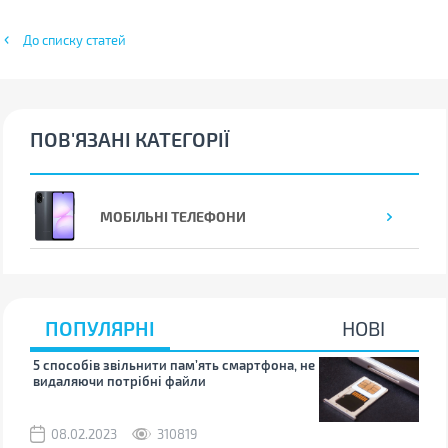
До списку статей
ПОВ'ЯЗАНІ КАТЕГОРІЇ
МОБІЛЬНІ ТЕЛЕФОНИ
ПОПУЛЯРНІ
НОВІ
5 способів звільнити пам’ять смартфона, не
Що 
видаляючи потрібні файли
тих
08.02.2023
310819
1