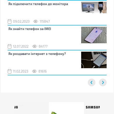
Як підключити телефон до монітора
Як 
зно
09.02.2023
115847
0
Як знайти телефон за IMEI
Чом
12.07.2022
84177
0
Як роздавати інтернет з телефону?
Як 
від
11.02.2023
81616
2