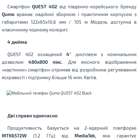
Смартфон
QUEST 402
від південно-корейського бренду
Qumo
вражає надійної зборкою і практичним корпусом з
габаритами 122x65x10,6 мм / 105 м Модель доступна в
класичному чорному колорит.
4 дюйма
QUEST 402 оснащений
4''
дисплеєм з номінальним
дозволом
480х800 пікс.
Для якісного відображення
«картинки» смартфон отримав від розробника регулювання
яскравості і підтримку більше 16 млн. Квітів.
Дві справи одночасно
Продуктивність базується на 2-ядерний платформі
MTK6572W
(1.2 ГГц) від
MediaTek,
яка гарантує