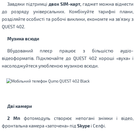
Завдяки підтримці
двох SIM-карт,
гаджет можна віднести
до розряду універсальних. Комбінуйте тарифні плани,
розділяйте особисті та робочі виклики, економте на зв'язку з
QUEST 402.
Музика всюди
Вбудований плеєр працює з більшістю аудіо-
відеоформатів. Підключайте до QUEST 402 хороші «вуха» і
насолоджуйтеся улюбленою музикою всюди.
Дві камери
2 Мп
фотомодуль створює непогані знімки і відео,
фронтальна камера «заточена» під
Skype
і Селфі.