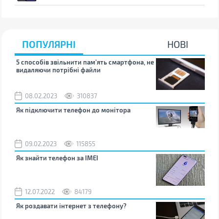
ПОПУЛЯРНІ
НОВІ
5 способів звільнити пам’ять смартфона, не
Що 
видаляючи потрібні файли
тих
08.02.2023
310837
1
Як підключити телефон до монітора
Як 
зно
09.02.2023
115855
0
Як знайти телефон за IMEI
Чом
12.07.2022
84179
0
Як роздавати інтернет з телефону?
Як 
від