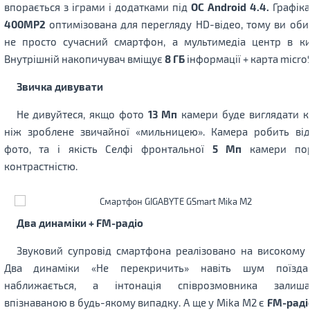
впорається з іграми і додатками під
ОС Android 4.4.
Графік
400MP2
оптимізована для перегляду HD-відео, тому ви оби
не просто сучасний смартфон, а мультимедіа центр в ки
Внутрішній накопичувач вміщує
8 ГБ
інформації + карта micro
Звичка дивувати
Не дивуйтеся, якщо фото
13 Мп
камери буде виглядати к
ніж зроблене звичайної «мильницею». Камера робить від
фото, та і якість Селфі фронтальної
5 Мп
камери пор
контрастністю.
Два динаміки + FM-радіо
Звуковий супровід смартфона реалізовано на високому р
Два динаміки «Не перекричить» навіть шум поїзда
наближається, а інтонація співрозмовника залиша
впізнаваною в будь-якому випадку. А ще у Mika M2 є
FM-раді