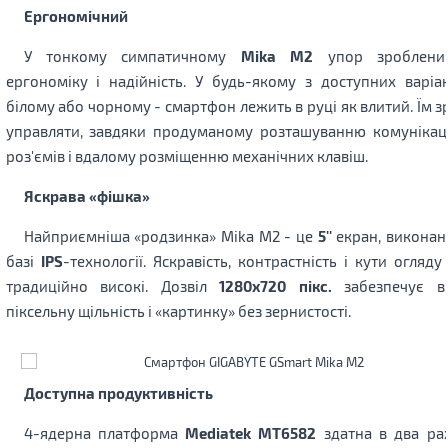
Ергономічний
У тонкому симпатичному
Mika M2
упор зроблени
ергономіку і надійність. У будь-якому з доступних варіан
білому або чорному - смартфон лежить в руці як влитий. Їм з
управляти, завдяки продуманому розташуванню комунікац
роз'ємів і вдалому розміщенню механічних клавіш.
Яскрава «фішка»
Найприємніша «родзинка» Mika M2 - це
5''
екран, виконан
базі
IPS
-технології. Яскравість, контрастність і кути огляду
традиційно високі. Дозвіл
1280х720 пікс.
забезпечує в
піксельну щільність і «картинку» без зернистості.
Доступна продуктивність
4-ядерна платформа
Mediatek MT6582
здатна в два ра