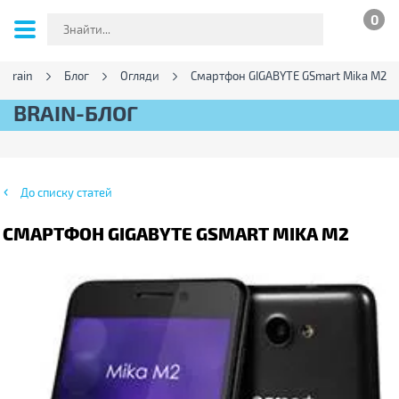
0
 Brain
Блог
Огляди
Смартфон GIGABYTE GSmart Mika M2
BRAIN-БЛОГ
До списку статей
СМАРТФОН GIGABYTE GSMART MIKA M2