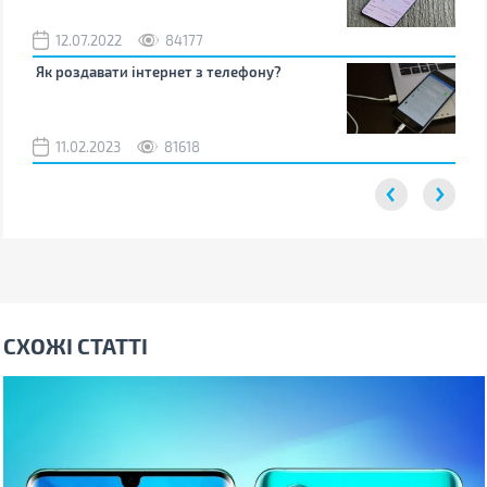
12.07.2022
84177
0
Як роздавати інтернет з телефону?
Як 
від
11.02.2023
81618
2
СХОЖІ СТАТТІ