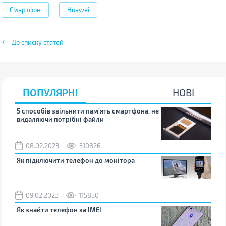
Смартфон
Huawei
До списку статей
ПОПУЛЯРНІ
НОВІ
5 способів звільнити пам’ять смартфона, не
Що 
видаляючи потрібні файли
тих
08.02.2023
310826
1
Як підключити телефон до монітора
Як 
зно
09.02.2023
115850
0
Як знайти телефон за IMEI
Чом