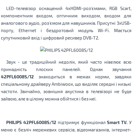
LED-телевізор оснащений 4хHDMI-роз'ємами, RGB Scart,
компонентним входом, оптичним виходом, входом для
аналогового аудіо, роз'ємом для навушників. Присутні 3хUSB-
порту, Ethernet і бездротовий модуль Wi-Fi. Мається
супутниковий вхід і цифровий ресивер DVB-T2.
Звук - це традиційний недолік, який часто нівелює всю
принадність плоских панелей. Однак звучання
42PFL6008S/12
знаходиться в межах норми, завдяки
спеціальному драйверу Ambiwoox, що виділяє середні і низькі
частоти. Звичайно, зовнішня акустика в телевізорі не буде
зайвою, але в цілому можна обійтися і без неї.
PHILIPS 42PFL6008S/12
підтримує функціонал
Smart TV.
У
меню є безліч мережевих сервісів, відеомагазинів, інтернет-