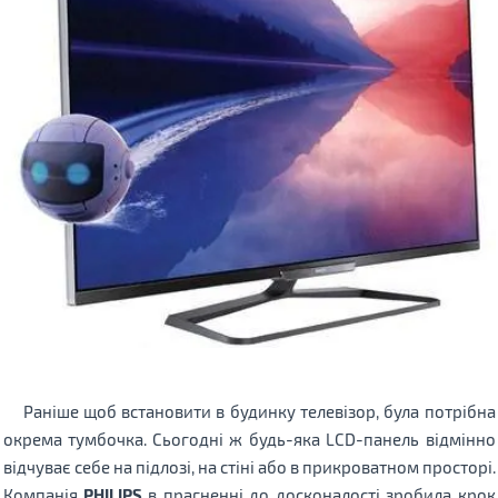
Раніше щоб встановити в будинку телевізор, була потрібна
окрема тумбочка. Сьогодні ж будь-яка LСD-панель відмінно
відчуває себе на підлозі, на стіні або в прикроватном просторі.
Компанія
PHILIPS
в прагненні до досконалості зробила крок