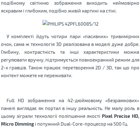
подібному світінню зображення виходить неймовірно
яскравим і глибоким, подібно живій картині на стіні.
У комплекті йдуть чотири пари «пасивних» тривимірних
очок, сама ж технологія 3D реалізована в моделі дуже добре.
Глибину, контрастність та інші характеристики можна
регулювати вручну, підтримується повноекранний режим для
2-х гравців. Також працює перетворення 2D / 3D, так що про
контент можете не переживати.
Full HD зображення на 42-дюймовому «безрамкових»
панелі виглядає як портал в іншу реальність. Не малу роль в
цьому зіграли технології поліпшення якості
Pixel Precise HD,
Micro Dimming
і потужний Dual-Core-процесор на 500 Гц.