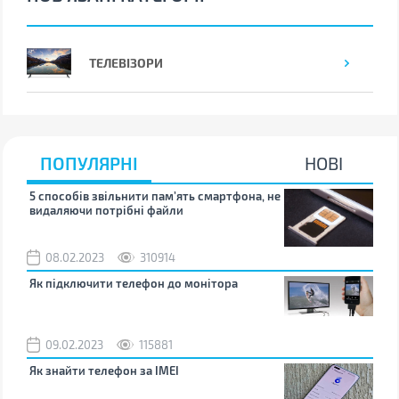
ТЕЛЕВІЗОРИ
ПОПУЛЯРНІ
НОВІ
5 способів звільнити пам’ять смартфона, не
Що 
видаляючи потрібні файли
тих
08.02.2023
310914
1
Як підключити телефон до монітора
Як 
зно
09.02.2023
115881
0
Як знайти телефон за IMEI
Чом