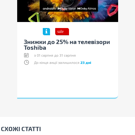
ори
Знижки до 25% на телевізори
Зни
Toshiba
Tos
з 01 серпня до 31 серпня
До кінця акції залишилося
23 дні
СХОЖІ СТАТТІ