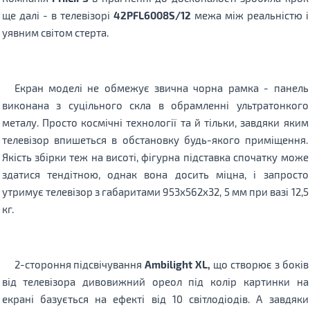
ще далі - в телевізорі
42PFL6008S/12
межа між реальністю і
уявним світом стерта.
Екран моделі не обмежує звична чорна рамка - панель
виконана з суцільного скла в обрамленні ультратонкого
металу. Просто космічні технології та й тільки, завдяки яким
телевізор впишеться в обстановку будь-якого приміщення.
Якість збірки теж на висоті, фігурна підставка спочатку може
здатися тендітною, однак вона досить міцна, і запросто
утримує телевізор з габаритами 953х562x32, 5 мм при вазі 12,5
кг.
2-стороння підсвічування
Ambilight XL,
що створює з боків
від телевізора дивовижний ореол під колір картинки на
екрані базується на ефекті від 10 світлодіодів. А завдяки