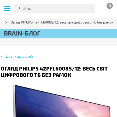
0
и
Огляд PHILIPS 42PFL6008S/12: весь світ цифрового ТБ без рамок
BRAIN-БЛОГ
До списку статей
ОГЛЯД PHILIPS 42PFL6008S/12: ВЕСЬ СВІТ
ЦИФРОВОГО ТБ БЕЗ РАМОК