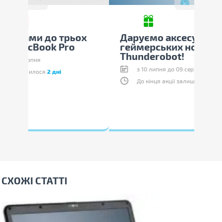
ох
Даруємо аксесуари до
Оп
геймерських ноутбуків
пл
Thunderobot!
з 10 липня до 09 серпня
До кінця акції залишилося
2 дні
СХОЖІ СТАТТІ