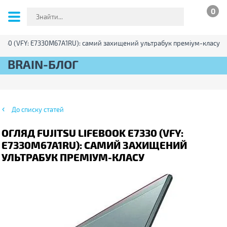
0
E7330 (VFY: E7330M67A1RU): самий захищений ультрабук преміум-класу
BRAIN-БЛОГ
До списку статей
ОГЛЯД FUJITSU LIFEBOOK E7330 (VFY:
E7330M67A1RU): САМИЙ ЗАХИЩЕНИЙ
УЛЬТРАБУК ПРЕМІУМ-КЛАСУ