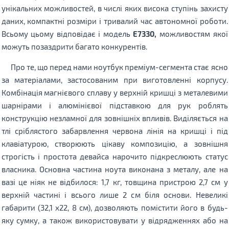
унікальних можливостей, в числі яких висока ступінь захисту
даних, компактні розміри і тривалий час автономної роботи.
Всьому цьому відповідає і модель
E7330,
можливостям якої
можуть позаздрити багато конкурентів.
Про те, що перед нами ноутбук преміум-сегмента стає ясно
за матеріалами, застосованим при виготовленні корпусу.
Комбінація магнієвого сплаву у верхній кришці з металевими
шарнірами і алюмінієвої підставкою для рук роблять
конструкцію незламної для зовнішніх впливів. Виділяється на
тлі сріблястого забарвлення червона лінія на кришці і під
клавіатурою, створюють цікаву композицію, а зовнішня
строгість і простота девайса нарочито підкреслюють статус
власника. Основна частина ноута виконана з металу, але на
вазі це ніяк не відбилося: 1,7 кг, товщина пристрою 2,7 см у
верхній частині і всього лише 2 см біля основи. Невеликі
габарити (32,1 х22, 8 см), дозволяють помістити його в будь-
яку сумку, а також використовувати у відрядженнях або на