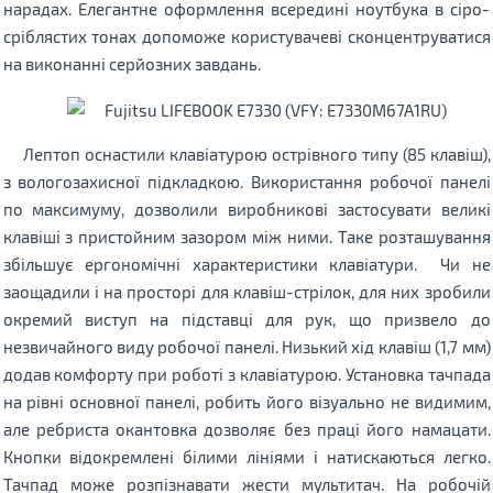
нарадах. Елегантне оформлення всередині ноутбука в сіро-
сріблястих тонах допоможе користувачеві сконцентруватися
на виконанні серйозних завдань.
Лептоп оснастили клавіатурою острівного типу (85 клавіш),
з вологозахисної підкладкою. Використання робочої панелі
по максимуму, дозволили виробникові застосувати великі
клавіші з пристойним зазором між ними. Таке розташування
збільшує ергономічні характеристики клавіатури. Чи не
заощадили і на просторі для клавіш-стрілок, для них зробили
окремий виступ на підставці для рук, що призвело до
незвичайного виду робочої панелі. Низький хід клавіш (1,7 мм)
додав комфорту при роботі з клавіатурою. Установка тачпада
на рівні основної панелі, робить його візуально не видимим,
але ребриста окантовка дозволяє без праці його намацати.
Кнопки відокремлені білими лініями і натискаються легко.
Тачпад може розпізнавати жести мультитач. На робочій