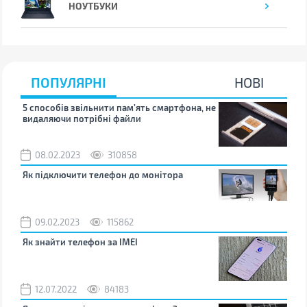
НОУТБУКИ
ПОПУЛЯРНІ
НОВІ
5 способів звільнити пам’ять смартфона, не
Що 
видаляючи потрібні файли
тих
08.02.2023
310858
1
Як підключити телефон до монітора
Як 
зно
09.02.2023
115862
0
Як знайти телефон за IMEI
Чом
12.07.2022
84183
0