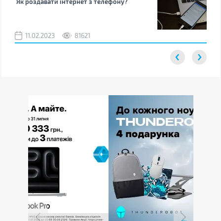
Як роздавати інтернет з телефону?
Як 
від
11.02.2023
81621
2