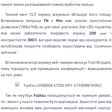
панелі також розташований сканер відбитка пальця.
Тонкий кант 13,3" екрану візуально збільшує його площу.
Встановлена ​​матриця
TN + film
має цілком пристойним
дозволом (1366х768), як для такої діагоналі. Але LED-підсвітка,
яка може забезпечити яскравість екрану
200
і
2
cd/m
контрастністю
300:1,
вигідно виділяє екран від конкурентів. А
антиблікове покриття позбавить користувача від "сонячних
зайчиків".
Встановлена ​​вгорі екрану веб-камера записує Full HD відео,
тому підходить для проведення конференцій і відеодзвінків
на топ-рівні.
Так як ноутбук
Fujitsu
позиціонується як преміум-девайс,
то і захист у нього повинна бути відповідна. Захистити дані від
зовнішніх впливів вам допоможе міцний магнієвий корпус.