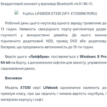
бездротовий коннект у відповіді Bluetooth v4.0 і Wi-Fi.
Робочий день цього ноута від одного заряду триватиме до
13 годин. Наявність своєрідного порту-реплікатора додає
гнучкості у використанні девайса. До нього можна
підключити додатковий HDD, привід DVD або додаткову
батарею, що продовжить автономність до 19-ти годин.
Версія цього
«Лайфбука»
поставляється з
Windows 8 Pro
64 bit
на борту, з допоміжним софтом для захисту, управління
і відновлення даних.
Висновок
Модель
E7330
серії
Lifebook
однозначно належить до
преміум класу, про що свідчить і чимала вартість ноутбука, і
матеріали корпусу і софт.