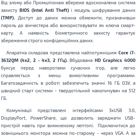
Від злому або Промшпіонаж вбереже вдосконалена система
захисту
BIOS (Intel Anti Theft)
і модуль шифрування даних
(TMP).
Доступ до даних можна обмежити, призначивши
пароль до вінчестера або використовувати як ключа смарт-
карту. А наявність біометричного захисту гарантує
збереження строго конфіденційних даних.
Апаратна складова представлена ​​найпотужнішим
Core i7-
3632QM (4х2, 2 - 4х3, 2 ГГц).
Вбудована
HD Graphics 4000
буксує перед наворотами сучасних ігор, але легко
справляється з менш вимогливими програмами.
Багатозадачність в роботі забезпечить значні 16 ГБ ОЗУ, а
швидкий старт системи - твердотільний накопичувач на 512
ГБ.
Комунікації представлені інтерфейсами 3xUSB 3.0,
DisplayPort, PowerShare, що дозволить заряджати USB-
пристрій навіть при вимкненому лептопі. Підключитися до
зовнішнього монітора можна по-старому - через VGA. А за