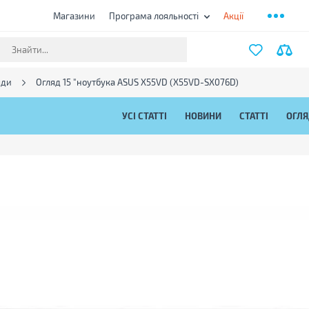
Магазини
Програма лояльності
Акції
яди
Огляд 15 "ноутбука ASUS X55VD (X55VD-SX076D)
УСІ СТАТТІ
НОВИНИ
СТАТТІ
ОГЛ