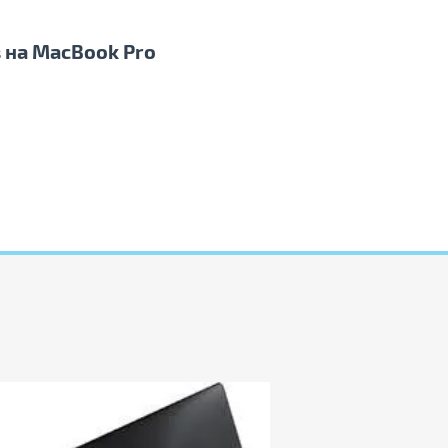
 на MacBook Pro
Огляди
ОГЛЯД: Ноутбук