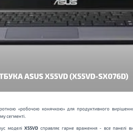
УТБУКА ASUS X55VD (X55VD-SX076D)
отною «робочою конячкою» для продуктивного вирішення
му сегменті.
пус моделі
X55VD
справляє гарне враження - все панелі ви