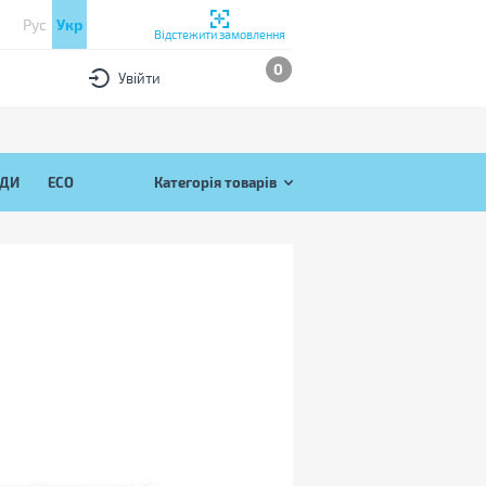
Рус
Укр
Відстежити замовлення
0
Увійти
ЯДИ
ECO
Категорія товарів