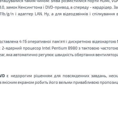
ташувалися таким чином: зліва розмістилися порти HDMI, VGA,
.0, замок Кенсингтона і DVD-привод, а спереду - кардрідер. За
.11b/g/n і адаптер LAN. Ну, а для відеодзвінків і спілкуванн
ставлена ​​4 Гб оперативної пам'яті і дискретною відеокартою 
є 2-ядерний процесор Intel Pentium B980 з тактовою частотою 
ar, яка автоматично регулює швидкість обертання вентилятор
VD
є недорогим рішенням для повсякденних завдань, нескл
 з якісним екраном робить його вельми привабливою пропозиц