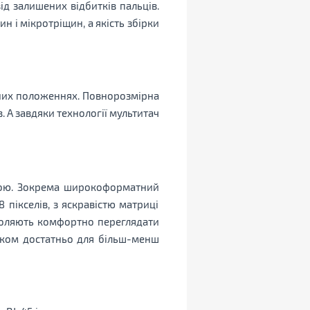
д залишених відбитків пальців.
 і мікротріщин, а якість збірки
зних положеннях. Повнорозмірна
. А завдяки технології мультитач
трою. Зокрема широкоформатний
пікселів, з яскравістю матриці
зволяють комфортно переглядати
ілком достатньо для більш-менш