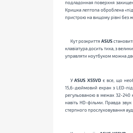
подладонная поверхня захищена
Кришка лептопа оброблена «під 
пристрою на вищому рівні без ж
Кут розкриття
ASUS
становит
клавіатура досить тиха, з велик
управляти ноутбуком можна дво
У
ASUS X55VD
є все, що нео
15,6-дюймовий екран з LED-під
регульованою в межах 32-240 к
навіть HD-фільми. Правда звук
стерпного прослуховування ауді