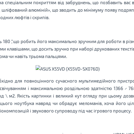
 спеціальним покриттям від забруднень, що позбавить вас ві
шліфований алюміній», що зводить до мінімуму появу подряпин
одних люфтів і скрипів.
ь 180 ˚, що робить його максимально зручним для роботи в рі
ими клавішами, що досить зручно при наборі друкованих текстів
ма чи навіть трьома пальцями.
бхідно для повноцінного сучасного мультимедійного прис
свічуванням і максимальною роздільною здатністю 1366 × 768 
д \ м2. Якість картинки і великий кут огляду при цьому до
 цього ноутбука навряд чи обрадує меломанів, хоча його ц
окомпозицій і звукового супроводу під час ігрового процесу.