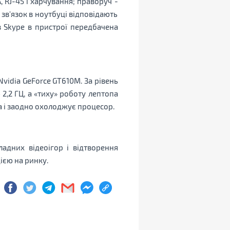
 RJ-45 і харчування; праворуч -
 зв'язок в ноутбуці відповідають
я в Skype в пристрої передбачена
Nvidia GeForce GT610M. За рівень
2,2 ГЦ, а «тиху» роботу лептопа
а і заодно охолоджує процесор.
адних відеоігор і відтворення
ією на ринку.