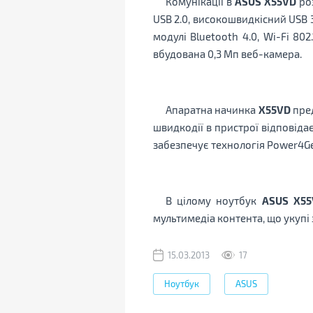
Комунікації в
ASUS X55VD
роз
USB 2.0, високошвидкісний USB 3
модулі Bluetooth 4.0, Wi-Fi 802
вбудована 0,3 Мп веб-камера.
Апаратна начинка
X55VD
пред
швидкодії в пристрої відповіда
забезпечує технологія Power4Ge
В цілому ноутбук
ASUS X55
мультимедіа контента, що укупі
15.03.2013
17
Ноутбук
ASUS