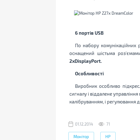
6 портів USB
По набору комунікаційних р
оснащений шістьма роз'єма
2хDisplayPort.
Особливості
Виробник особливо підкрес
сигналу і віддалене управління
калібруванням, і регулювання д
01.12.2014
71
Монітор
HP