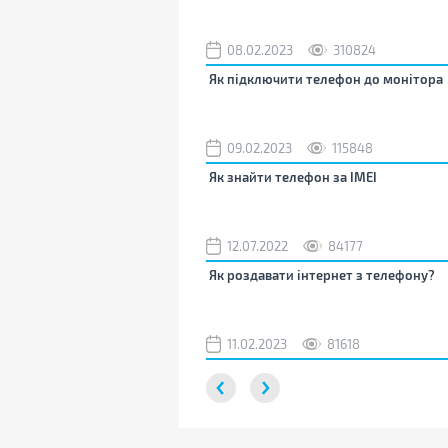
08.02.2023
310824
Як підключити телефон до монітора
09.02.2023
115848
Як знайти телефон за IMEI
12.07.2022
84177
Як роздавати інтернет з телефону?
11.02.2023
81618