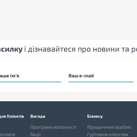
зсилку
і дізнавайтеся про новини та
ля Клієнтів
Вигода
Бізнесу
Програма лояльності
Юридичним особам
 оплата
Акції
Гуртовим клієнтам