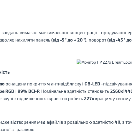
 завдань вимагає максимальної концентрації і продуманої ер
озволяє нахиляти панель
(від -5 ° до + 20 °),
поворот
(від -45 ° до
ість
ею
оснащена покриттям антивідблиску і
GB-LED
-підсвічування
be RGB
і
99% DCI-P.
Номінальна здатність становить
2560х1440
це вкупі з підвищеною яскравістю робить
Z27x
кращим у своєму к
идке відтворення медіафайлів з ​​роздільною здатністю
4K,
з то
заної з графікою.