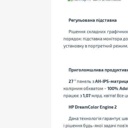
Регульована підставка
Рішення складних графічних
порядок: підставка монітора д
установку в портретний режим.
Приголомшлива продуктивн
27 ''
панель з
AH-IPS-матриц
колірним обхватом -
100% Ado
працює з
1,07
млрд. квітів! Все 
HP DreamColor Engine 2
Дана технологія гарантує шв
і рішення будь-якої задачі пов'я