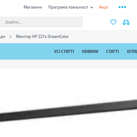
Магазини
Програма лояльності
Акції
яди
Монітор HP Z27x DreamColor
УСІ СТАТТІ
НОВИНИ
СТАТТІ
ОГЛ