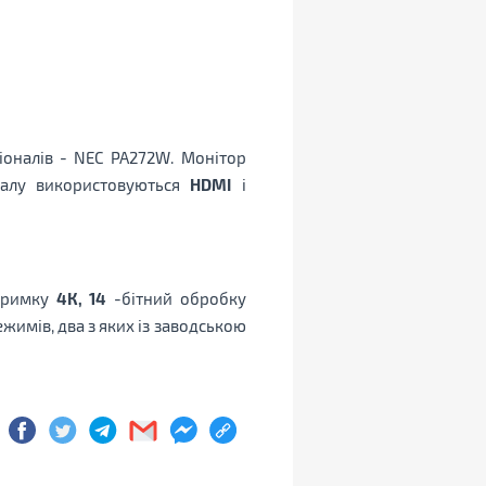
іоналів - NEC PA272W. Монітор
налу використовуються
HDMI
і
дтримку
4К, 14
-бітний обробку
жимів, два з яких із заводською