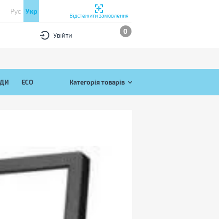
Рус
Укр
Відстежити замовлення
0
Увійти
ЯДИ
ECO
Категорія товарів