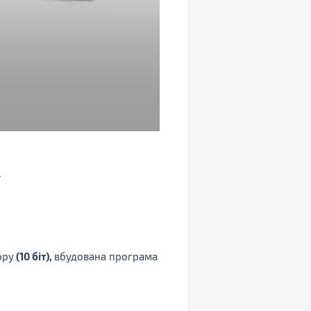
ьору
(10 біт),
вбудована програма