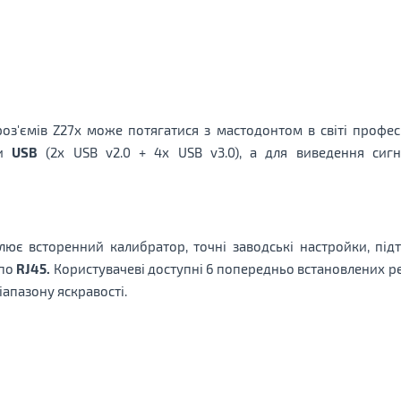
оз'ємів Z27x може потягатися з мастодонтом в світі профес
ми
USB
(2x USB v2.0 + 4x USB v3.0), а для виведення сиг
лює всторенний калибратор, точні заводські настройки, пі
 по
RJ45.
Користувачеві доступні 6 попередньо встановлених ре
іапазону яскравості.