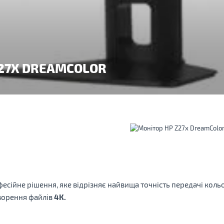
Z27X DREAMCOLOR
фесійне рішення, яке відрізняє найвища точність передачі кол
творення файлів
4К.