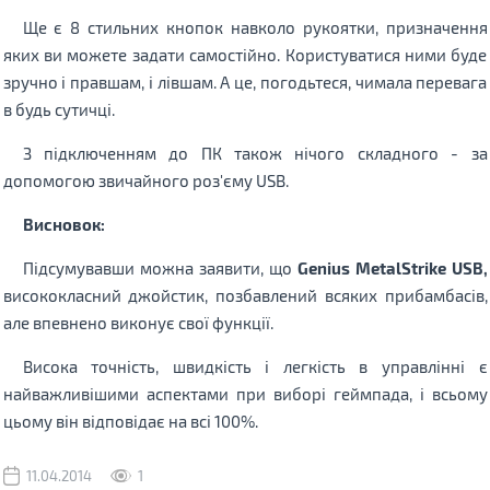
Ще є 8 стильних кнопок навколо рукоятки, призначення
яких ви можете задати самостійно. Користуватися ними буде
зручно і правшам, і лівшам. А це, погодьтеся, чимала перевага
в будь сутичці.
З підключенням до ПК також нічого складного - за
допомогою звичайного роз'єму USB.
Висновок:
Підсумувавши можна заявити, що
Genius MetalStrike USB,
висококласний джойстик, позбавлений всяких прибамбасів,
але впевнено виконує свої функції.
Висока точність, швидкість і легкість в управлінні є
найважливішими аспектами при виборі геймпада, і всьому
цьому він відповідає на всі 100%.
11.04.2014
1