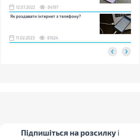
12.07.2022
84197
0
Як роздавати інтернет з телефону?
Як 
від
11.02.2023
81624
2
Підпишіться на розсилку
і