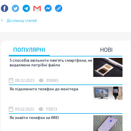
До списку статей
ПОПУЛЯРНІ
НОВІ
5 способів звільнити пам’ять смартфона, не
Що 
видаляючи потрібні файли
тих
08.02.2023
310885
1
Як підключити телефон до монітора
Як 
зно
09.02.2023
115873
0
Як знайти телефон за IMEI
Чом