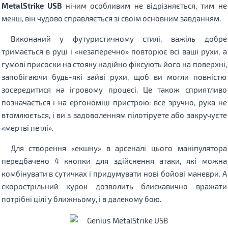
MetalStrike USB
нічим особливим не відрізняється, тим не
менш, він чудово справляється зі своїм основним завданням.
Виконаний у футуристичному стилі, важіль добре
тримається в руці і «незаперечно» повторює всі ваші рухи, а
гумові присоски на стояку надійно фіксують його на поверхні,
запобігаючи будь-які зайві рухи, щоб ви могли повністю
зосередитися на ігровому процесі. Це також сприятливо
позначається і на ергономіці пристрою: все зручно, рука не
втомлюється, і ви з задоволенням пілотіруете або закручуєте
«мертві петлі».
Для створення «екшну» в арсеналі цього маніпулятора
передбачено 4 кнопки для здійснення атаки, які можна
комбінувати в сутичках і придумувати нові бойові маневри. А
скорострільний курок дозволить блискавично вражати
потрібні цілі у ближньому, і в далекому бою.