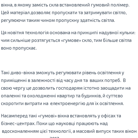
вікна, в якому замість скла встановлений гумовий полімер.
Цей матеріал дозволяє пропускати та затримувати світло,
регулюючи таким чином пропускну здатність світла.
Ця новітня технологія основана на принципі надувної кульки:
чим сильніше розтягується «гумове» скло, тим більше світла
воно пропускає.
Такі диво-вікна зможуть регулювати рівень освітлення у
приміщенні в залежності від часу дня та ваших потреб. В
свою чергу це дозволить господарям істотно заощадити на
опаленні та охолодженні квартир та будинків, й суттєво
скоротити витрати на електроенергію для їх освітлення.
Насамперед такі «гумові» вікна встановлять у офісах та
бізнес-центрах. Поки що науковці працюють над
вдосконаленням цієї технології, а масовий випуск таких вікон