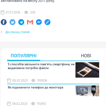
заплановано на весну 2017 року.
07.07.2016
258
До списку статей
ПОПУЛЯРНІ
НОВІ
5 способів звільнити пам’ять смартфона, не
Що 
видаляючи потрібні файли
тих
08.02.2023
310836
1
Як підключити телефон до монітора
Як 
зно
09.02.2023
115855
0