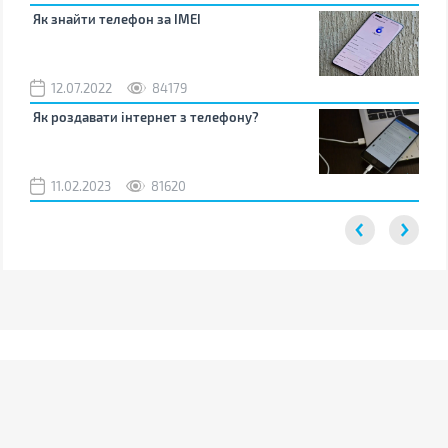
Як знайти телефон за IMEI
Чом
12.07.2022
84179
0
Як роздавати інтернет з телефону?
Як 
від
11.02.2023
81620
2