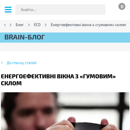
0
ain
Блог
ECO
Енергоефективні вікна з «гумовим» склом
BRAIN-БЛОГ
До списку статей
ЕНЕРГОЕФЕКТИВНІ ВІКНА З «ГУМОВИМ»
СКЛОМ