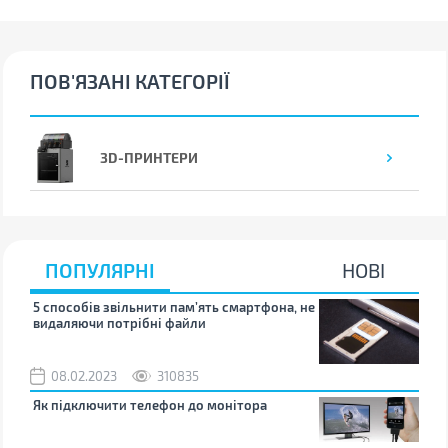
ПОВ'ЯЗАНІ КАТЕГОРІЇ
3D-ПРИНТЕРИ
ПОПУЛЯРНІ
НОВІ
5 способів звільнити пам’ять смартфона, не
Що 
видаляючи потрібні файли
тих
08.02.2023
310835
1
Як підключити телефон до монітора
Як 
зно