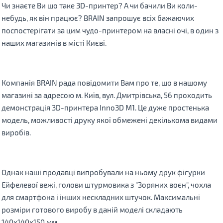
Чи знаєте Ви що таке 3D-принтер? А чи бачили Ви коли-
небудь, як він працює? BRAIN запрошує всіх бажаючих
поспостерігати за цим чудо-принтером на власні очі, в один з
наших магазинів в місті Києві.
Компанія BRAIN рада повідомити Вам про те, що в нашому
магазині за адресою м. Київ, вул. Дмитрівська, 56 проходить
демонстрація 3D-принтера Inno3D M1. Це дуже простенька
модель, можливості друку якої обмежені декількома видами
виробів.
Однак наші продавці випробували на ньому друк фігурки
Ейфелевої вежі, голови штурмовика з "Зоряних воєн", чохла
для смартфона і інших нескладних штучок. Максимальні
розміри готового виробу в даній моделі складають
140х140х150 мм.