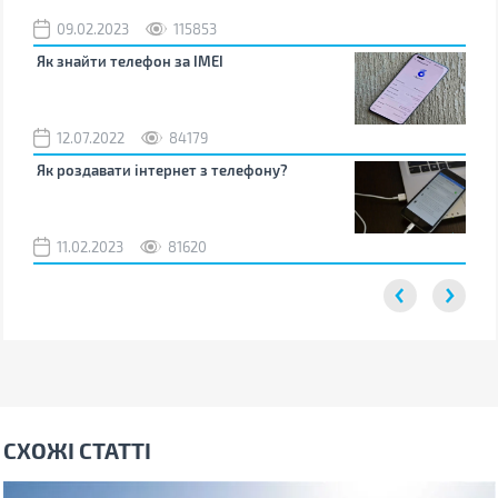
09.02.2023
115853
0
Як знайти телефон за IMEI
Чом
12.07.2022
84179
0
Як роздавати інтернет з телефону?
Як 
від
11.02.2023
81620
2
СХОЖІ СТАТТІ