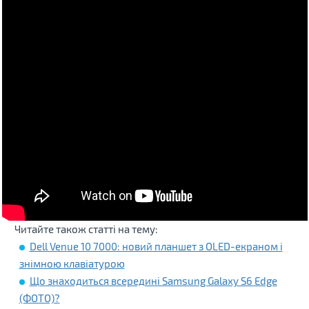
Читайте також статті на тему:
Dell Venue 10 7000: новий планшет з OLED-екраном і
знімною клавіатурою
Що знаходиться всередині Samsung Galaxy S6 Edge
(ФОТО)?