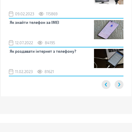
09.02.2023
115869
0
Як знайти телефон за IMEI
Чом
12.07.2022
84195
0
Як роздавати інтернет з телефону?
Як 
від
11.02.2023
81621
2