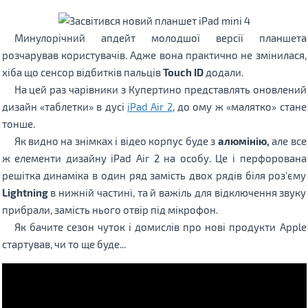
Минулорічний апдейт молодшої версії планшета
розчарував користувачів. Адже вона практично не змінилася,
хіба що сенсор відбитків пальців
Touch ID
додали.
На цей раз чарівники з Купертино представлять оновлений
дизайн «таблетки» в дусі
iPad Air 2
, до ому ж «малятко» стане
тонше.
Як видно на знімках і відео корпус буде з
алюмінію,
але все
ж елементи дизайну iPad Air 2 на особу. Це і перфорована
решітка динаміка в один ряд замість двох рядів біля роз'єму
Lightning
в нижній частині, та й важіль для відключення звуку
прибрали, замість нього отвір під мікрофон.
Як бачите сезон чуток і домислів про нові продукти Apple
стартував, чи то ще буде...