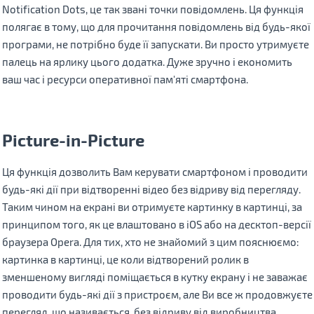
Notification Dots, це так звані точки повідомлень. Ця функція
полягає в тому, що для прочитання повідомлень від будь-якої
програми, не потрібно буде її запускати. Ви просто утримуєте
палець на ярлику цього додатка. Дуже зручно і економить
ваш час і ресурси оперативної пам'яті смартфона.
Picture-in-Picture
Ця функція дозволить Вам керувати смартфоном і проводити
будь-які дії при відтворенні відео без відриву від перегляду.
Таким чином на екрані ви отримуєте картинку в картинці, за
принципом того, як це влаштовано в iOS або на десктоп-версії
браузера Opera. Для тих, хто не знайомий з цим пояснюємо:
картинка в картинці, це коли відтворений ролик в
зменшеному вигляді поміщається в кутку екрану і не заважає
проводити будь-які дії з пристроєм, але Ви все ж продовжуєте
перегляд, що називається, без відриву від виробництва.