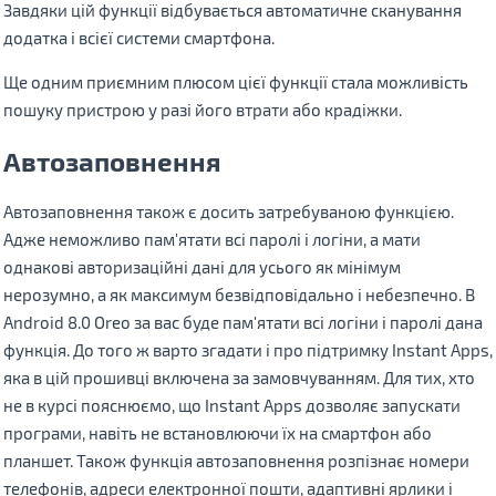
Завдяки цій функції відбувається автоматичне сканування
додатка і всієї системи смартфона.
Ще одним приємним плюсом цієї функції стала можливість
пошуку пристрою у разі його втрати або крадіжки.
Автозаповнення
Автозаповнення також є досить затребуваною функцією.
Адже неможливо пам'ятати всі паролі і логіни, а мати
однакові авторизаційні дані для усього як мінімум
нерозумно, а як максимум безвідповідально і небезпечно. В
Android 8.0 Oreo за вас буде пам'ятати всі логіни і паролі дана
функція. До того ж варто згадати і про підтримку Instant Apps,
яка в цій прошивці включена за замовчуванням. Для тих, хто
не в курсі пояснюємо, що Instant Apps дозволяє запускати
програми, навіть не встановлюючи їх на смартфон або
планшет. Також функція автозаповнення розпізнає номери
телефонів, адреси електронної пошти, адаптивні ярлики і