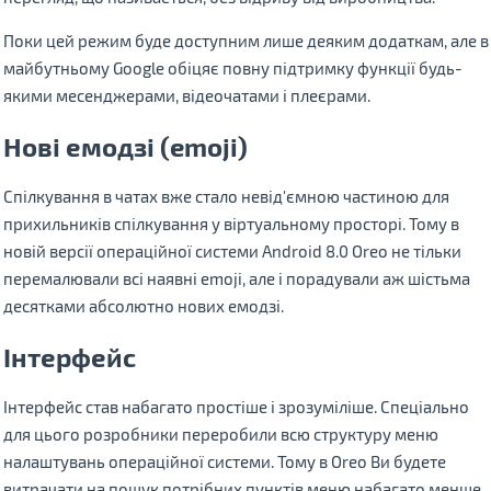
Поки цей режим буде доступним лише деяким додаткам, але в
майбутньому Google обіцяє повну підтримку функції будь-
якими месенджерами, відеочатами і плеєрами.
Нові емодзі (emoji)
Спілкування в чатах вже стало невід'ємною частиною для
прихильників спілкування у віртуальному просторі. Тому в
новій версії операційної системи Android 8.0 Oreo не тільки
перемалювали всі наявні emoji, але і порадували аж шістьма
десятками абсолютно нових емодзі.
Інтерфейс
Інтерфейс став набагато простіше і зрозуміліше. Спеціально
для цього розробники переробили всю структуру меню
налаштувань операційної системи. Тому в Oreo Ви будете
витрачати на пошук потрібних пунктів меню набагато менше