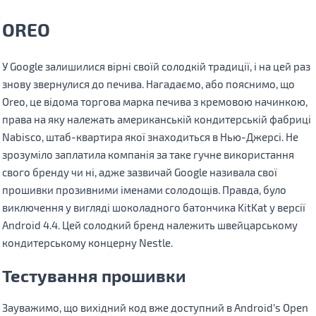
OREO
У Google залишилися вірні своїй солодкій традиції, і на цей раз
знову звернулися до печива. Нагадаємо, або пояснимо, що
Oreo, це відома торгова марка печива з кремовою начинкою,
права на яку належать американській кондитерській фабриці
Nabisco, штаб-квартира якої знаходиться в Нью-Джерсі. Не
зрозуміло заплатила компанія за таке гучне використання
свого бренду чи ні, адже зазвичай Google називала свої
прошивки прозивними іменами солодощів. Правда, було
виключення у вигляді шоколадного батончика KitKat у версії
Android 4.4. Цей солодкий бренд належить швейцарському
кондитерському концерну Nestle.
Тестування прошивки
Зауважимо, що вихідний код вже доступний в Android’s Open