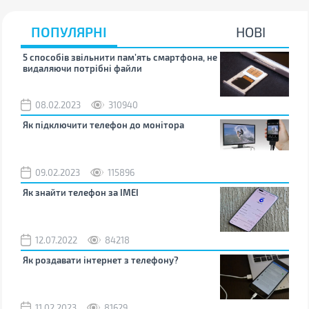
ПОПУЛЯРНІ
НОВІ
5 способів звільнити пам’ять смартфона, не
Що 
видаляючи потрібні файли
тих
08.02.2023
310940
1
Як підключити телефон до монітора
Як 
зно
09.02.2023
115896
0
Як знайти телефон за IMEI
Чом
12.07.2022
84218
0
Як роздавати інтернет з телефону?
Як 
від
11.02.2023
81629
2