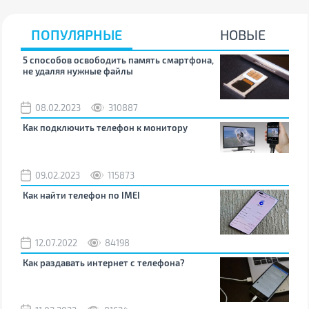
ПОПУЛЯРНЫЕ
НОВЫЕ
5 способов освободить память смартфона,
Что
не удаляя нужные файлы
зву
08.02.2023
310887
1
Как подключить телефон к монитору
Как
09.02.2023
115873
0
Как найти телефон по IMEI
Поч
12.07.2022
84198
0
Как раздавать интернет с телефона?
Как
вос