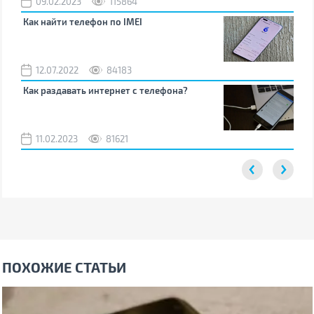
09.02.2023
115864
0
Как найти телефон по IMEI
Поч
12.07.2022
84183
0
Как раздавать интернет с телефона?
Как
вос
11.02.2023
81621
2
ПОХОЖИЕ СТАТЬИ