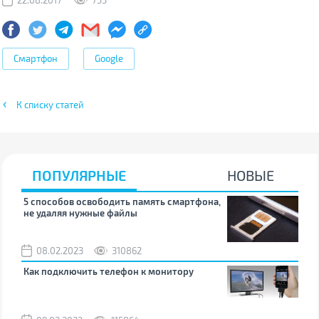
Смартфон
Google
К списку статей
ПОПУЛЯРНЫЕ
НОВЫЕ
5 способов освободить память смартфона,
Что
не удаляя нужные файлы
зву
08.02.2023
310862
1
Как подключить телефон к монитору
Как