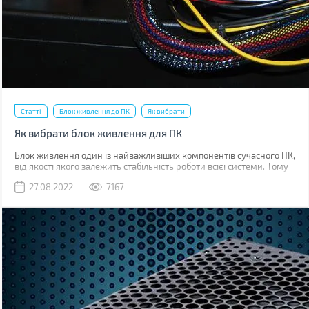
Статті
Блок живлення до ПК
Як вибрати
Як вибрати блок живлення для ПК
Блок живлення один із найважливіших компонентів сучасного ПК,
від якості якого залежить стабільність роботи всієї системи. Тому
до його вибору слід поставитися максимально серйозно.
27.08.2022
7167