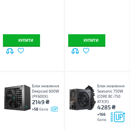
КУПИТИ
КУПИТИ
Блок живлення
Блок живлення
Deepcool 600W
Seasonic 750W
(PF600X)
(CORE BC-750
₴
2149
ATX31)
₴
4285
+58
балів
+166
балів