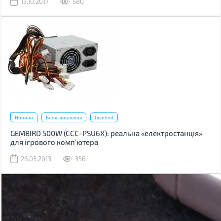
13.10.2017
580
Новини
Блок живлення
Gembird
GEMBIRD 500W (CCC-PSU6X): реальна «електростанція»
для ігрового комп'ютера
26.03.2013
356