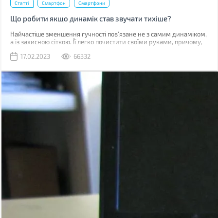
Статті
Смартфон
Смартфони
Що робити якщо динамік став звучати тихіше?
Найчастіше зменшення гучності пов'язане не з самим динаміком,
а із захисною сіткою. Її легко почистити своїми руками, причому,
швидше за все, у вас вдома вже є все необхідне для цього.
17.02.2023
66332