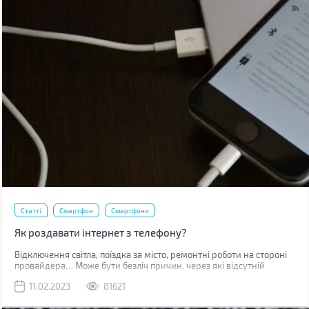
Статті
Смартфон
Смартфони
Як роздавати інтернет з телефону?
Відключення світла, поїздка за місто, ремонтні роботи на стороні
провайдера… Може бути безліч причин, через які відсутній
звичний дротовий інтернет. У такий момент може виручити
11.02.2023
81621
мобільна мережа, звичайно, якщо ви знаходитесь у зоні її
покриття.