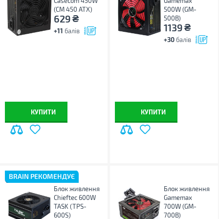
Casecom 450W
Gamemax
(CM 450 ATX)
500W (GM-
₴
629
500B)
₴
1139
+11
балів
+30
балів
КУПИТИ
КУПИТИ
BRAIN РЕКОМЕНДУЄ
Блок живлення
Блок живлення
Chieftec 600W
Gamemax
TASK (TPS-
700W (GM-
600S)
700B)