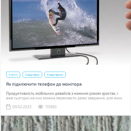
Статті
Смартфон
Смартфони
Як підключити телефон до монітора
Продуктивність мобільних девайсів з кожним роком зростає, і
вже сьогодні на них можна перекласти деякі завдання, для яких
раніше використовувався комп'ютер.
09.02.2023
115865