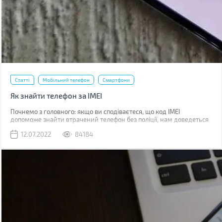
Статті
Мобільний телефон
Смартфони
Як знайти телефон за IMEI
Почнемо з головного: якщо ви сподіваєтеся, що код IMEI
допоможе знайти втрачений телефон без поліції, нам доведеться
вас розчарувати. Якщо ви загубили телефон, наявність коду не
12.07.2022
84184
допоможе абсолютно. Якщо його вкрали, IMEI слід повідомити
поліції, що дозволить відшукати смартфон у майбутньому.