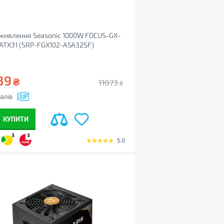
живлення Seasonic 1000W FOCUS-GX-
ATX31 (SRP-FGX102-A5A32SF)
39
₴
11073
₴
алів
КУПИТИ
3
3
5.0