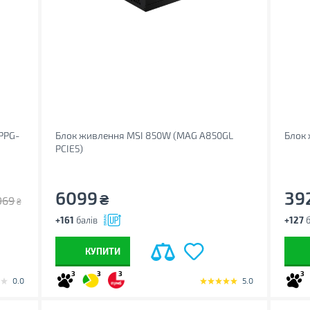
PPG-
Блок живлення MSI 850W (MAG A850GL
Блок 
PCIE5)
6099
39
₴
969
₴
+161
балів
+127
б
КУПИТИ
3
3
3
3
0.0
5.0