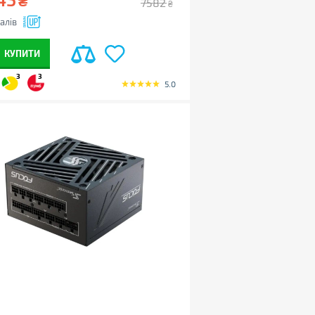
₴
7582
₴
алів
КУПИТИ
3
3
5.0