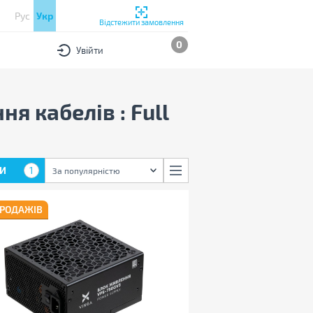
Рус
Укр
Відстежити замовлення
0
Увійти
я кабелів : Full
И
1
За популярністю
ПРОДАЖІВ