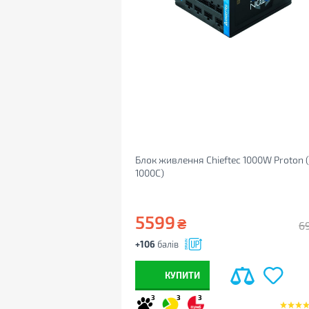
Блок живлення Chieftec 1000W Proton 
1000C)
5599
₴
6
+106
балів
КУПИТИ
3
3
3