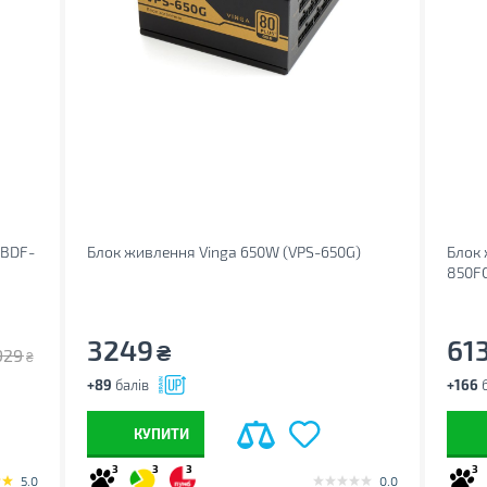
(BDF-
Блок живлення Vinga 650W (VPS-650G)
Блок 
850F
3249
61
₴
929
₴
+89
балів
+166
б
КУПИТИ
3
3
3
3
5.0
0.0