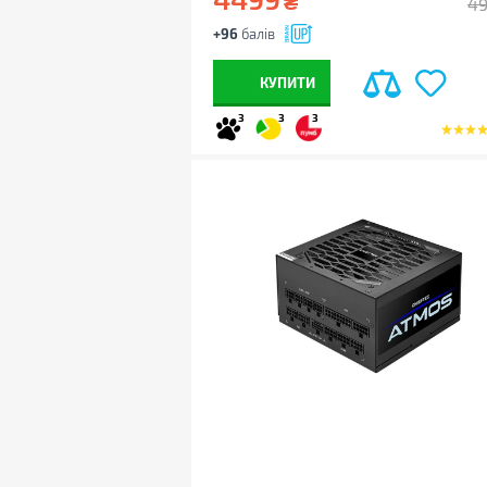
₴
4
+96
балів
КУПИТИ
3
3
3