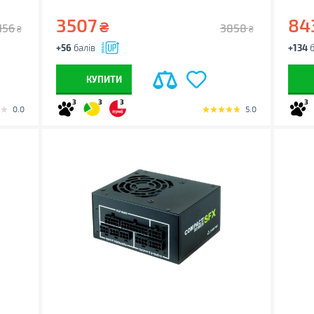
3507
84
₴
156
3858
₴
₴
+56
балів
+134
б
КУПИТИ
3
3
3
3
0.0
5.0