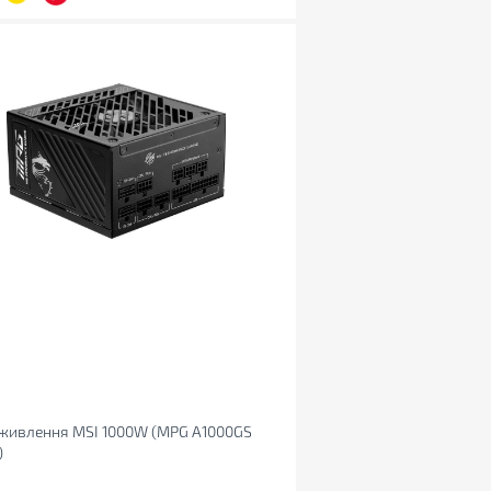
 живлення MSI 1000W (MPG A1000GS
)