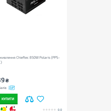
живлення Chieftec 850W Polaris (PPS-
C)
39
₴
алів
КУПИТИ
3
3
0.0