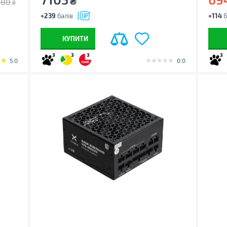
₴
980
₴
+239
балів
+114
б
КУПИТИ
3
3
3
3
5.0
0.0