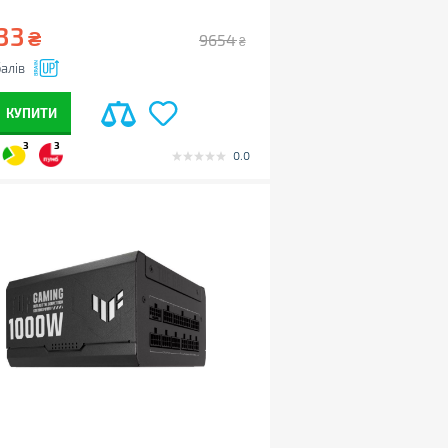
33
₴
9654
₴
алів
КУПИТИ
3
3
0.0