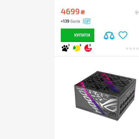
4699
₴
5
+139
балів
КУПИТИ
3
3
3