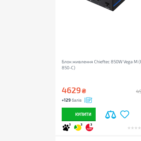
Блок живлення Chieftec 850W Vega M (
850-C)
4629
₴
4
+129
балів
КУПИТИ
3
3
3