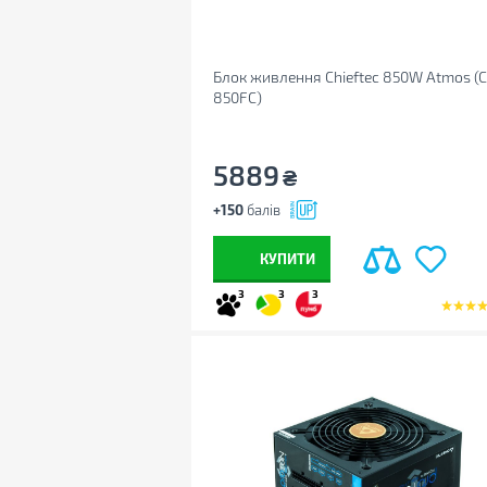
Блок живлення Chieftec 850W Atmos (
850FC)
5889
₴
+150
балів
КУПИТИ
3
3
3