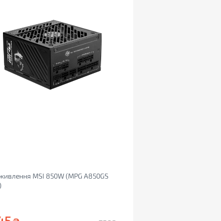
 живлення MSI 850W (MPG A850GS
)
45