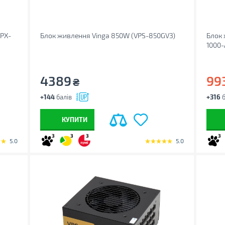
CPX-
Блок живлення Vinga 850W (VPS-850GV3)
Блок 
1000-
4389
99
₴
+144
балів
+316
б
КУПИТИ
3
3
3
3
5.0
5.0