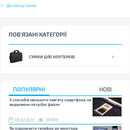
До списку статей
ПОВ'ЯЗАНІ КАТЕГОРІЇ
СУМКИ ДЛЯ НОУТБУКІВ
ПОПУЛЯРНІ
НОВІ
5 способів звільнити пам’ять смартфона, не
Що 
видаляючи потрібні файли
тих
08.02.2023
310908
1
Як підключити телефон до монітора
Як 