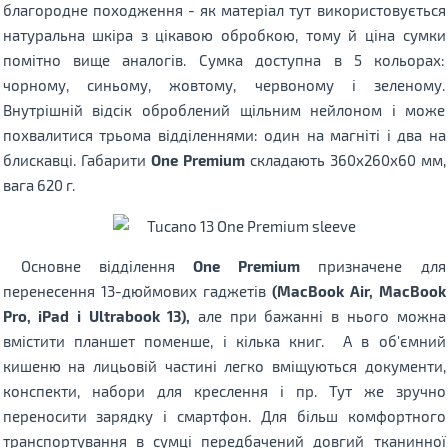
благородне походження - як матеріал тут використовується
натуральна шкіра з цікавою обробкою, тому й ціна сумки
помітно вище аналогів. Сумка доступна в 5 кольорах:
чорному, синьому, жовтому, червоному і зеленому.
Внутрішній відсік оброблений щільним нейлоном і може
похвалитися трьома відділеннями: один на магніті і два на
блискавці. Габарити
One Premium
складають 360x260x60 мм,
вага 620 г.
Основне відділення
One Premium
призначене для
перенесення 13-дюймових гаджетів
(MacBook Air, MacBook
Pro, iPad і Ultrabook 13),
але при бажанні в нього можна
вмістити планшет поменше, і кілька книг. А в об'ємний
кишеню на лицьовій частині легко вміщуються документи,
конспекти, набори для креслення і пр. Тут же зручно
переносити зарядку і смартфон. Для більш комфортного
транспортування в сумці передбачений довгий тканинної