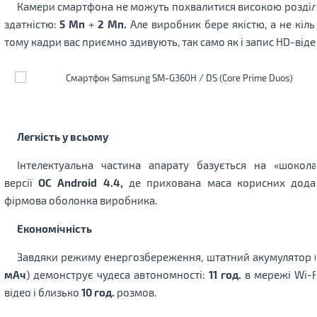
Камери смартфона не можуть похвалитися високою розді
здатністю:
5 Мп
+
2 Мп.
Але виробник бере якістю, а не кіль
тому кадри вас приємно здивують, так само як і запис HD-віде
Легкість у всьому
Інтелектуальна частина апарату базується на «шокола
версії
ОС Android 4.4,
де прихована маса корисних додат
фірмова оболонка виробника.
Економічність
Завдяки режиму енергозбереження, штатний акумулятор 
мАч
) демонструє чудеса автономності:
11 год.
в мережі Wi-F
відео і близько
10 год.
розмов.