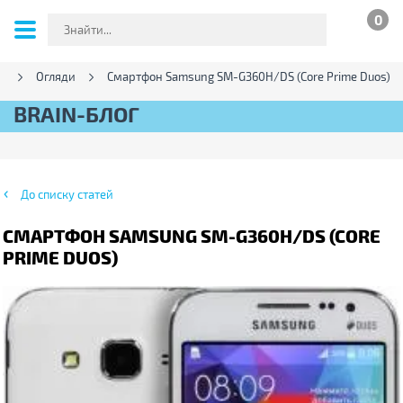
0
г
Огляди
Смартфон Samsung SM-G360H/DS (Core Prime Duos)
BRAIN-БЛОГ
До списку статей
СМАРТФОН SAMSUNG SM-G360H/DS (CORE
PRIME DUOS)