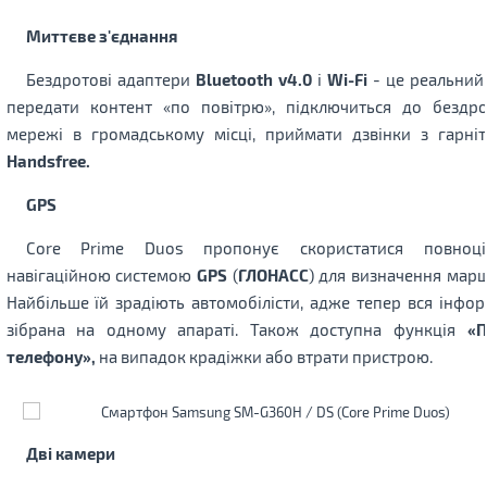
Миттєве з'єднання
Бездротові адаптери
Bluetooth v4.0
і
Wi-Fi
- це реальний
передати контент «по повітрю», підключиться до бездро
мережі в громадському місці, приймати дзвінки з гарні
Handsfree.
GPS
Core Prime Duos пропонує скористатися повноці
навігаційною системою
GPS
(
ГЛОНАСС
) для визначення марш
Найбільше їй зрадіють автомобілісти, адже тепер вся інфор
зібрана на одному апараті. Також доступна функція
«
телефону»,
на випадок крадіжки або втрати пристрою.
Дві камери