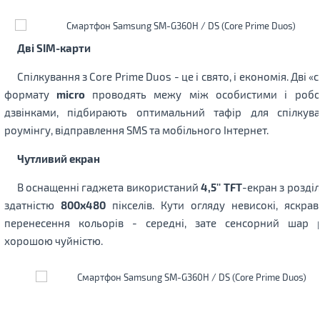
Дві SIM-карти
Спілкування з Core Prime Duos - це і свято, і економія. Дві «
формату
micro
проводять межу між особистими і роб
дзвінками, підбирають оптимальний тафір для спілкув
роумінгу, відправлення SMS та мобільного Інтернет.
Чутливий екран
В оснащенні гаджета використаний
4,5'' TFT
-екран з розді
здатністю
800х480
пікселів. Кути огляду невисокі, яскраві
перенесення кольорів - середні, зате сенсорний шар 
хорошою чуйністю.