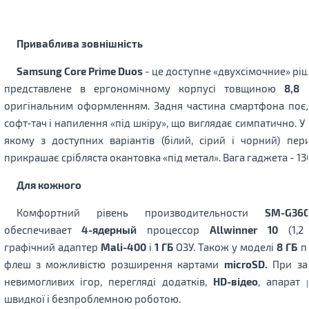
Приваблива зовнішність
Samsung Core Prime Duos
- це доступне «двухсімочние» ріш
представлене в ергономічному корпусі товщиною
8,8
оригінальним оформленням. Задня частина смартфона поє
софт-тач і напилення «під шкіру», що виглядає симпатично. У
якому з доступних варіантів (білий, сірий і чорний) пер
прикрашає срібляста окантовка «під метал». Вага гаджета - 130
Для кожного
Комфортний рівень производительности
SM-G36
обеспечивает
4-ядерный
процессор
Allwinner 10
(1,2 
графічний адаптер
Mali-400
і
1 ГБ
ОЗУ. Також у моделі
8 ГБ
па
флеш з можливістю розширення картами
microSD.
При за
невимогливих ігор, перегляді додатків,
HD-відео
, апарат 
швидкої і безпроблемною роботою.