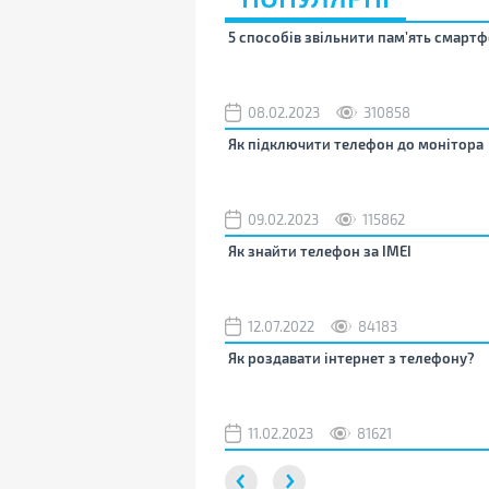
5 способів звільнити пам’ять смартф
08.02.2023
310858
Як підключити телефон до монітора
09.02.2023
115862
Як знайти телефон за IMEI
12.07.2022
84183
Як роздавати інтернет з телефону?
11.02.2023
81621