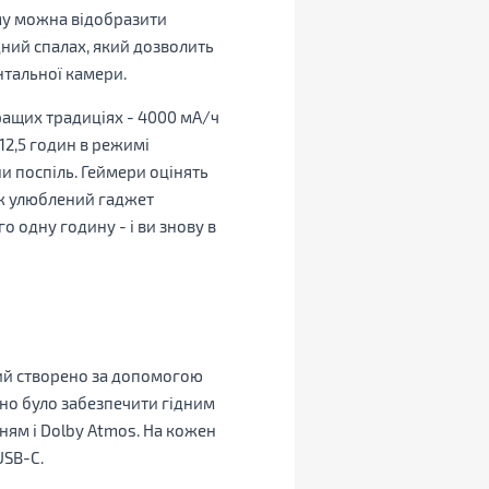
уму можна відобразити
дний спалах, який дозволить
онтальної камери.
ращих традиціях - 4000 мА/ч
12,5 годин в режимі
и поспіль. Геймери оцінять
 ж улюблений гаджет
о одну годину - і ви знову в
який створено за допомогою
бно було забезпечити гідним
ням і Dolby Atmos. На кожен
USB-С.