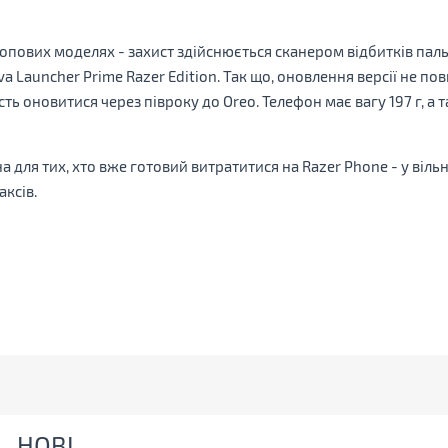
топових моделях - захист здійснюється сканером відбитків паль
ova Launcher Prime Razer Edition. Так що, оновлення версії не п
ь оновитися через півроку до Oreo. Телефон має вагу 197 г, а 
 для тих, хто вже готовий витратитися на Razer Phone - у віль
аксів.
НОВІ