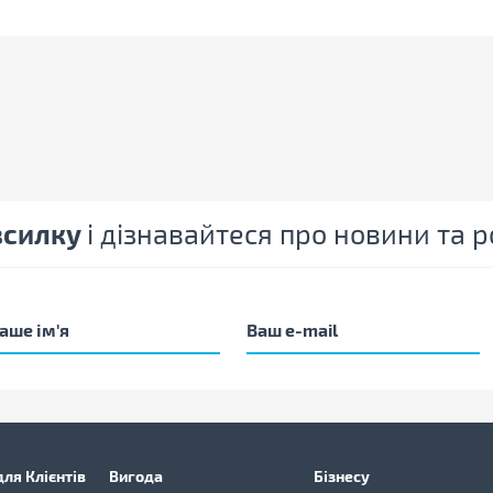
зсилку
і дізнавайтеся про новини та
ля Клієнтів
Вигода
Бізнесу