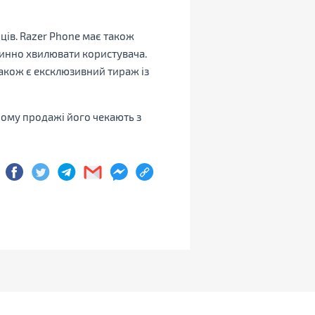
ців. Razer Phone має також
овинно хвилювати користувача.
також є ексклюзивний тираж із
ному продажі його чекають з