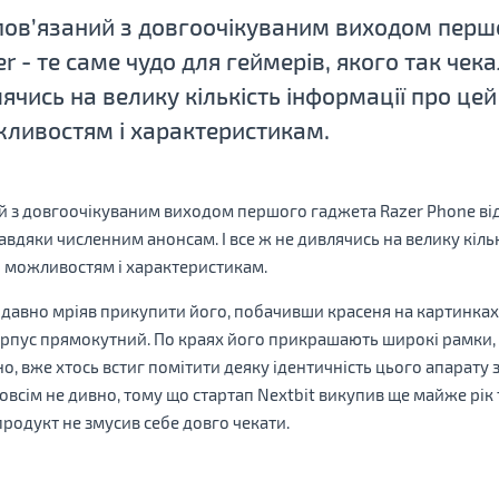
пов’язаний з довгоочікуваним виходом перш
er - те саме чудо для геймерів, якого так че
влячись на велику кількість інформації про це
жливостям і характеристикам.
й з довгоочікуваним виходом першого гаджета Razer Phone від 
завдяки численним анонсам. І все ж не дивлячись на велику кіль
о можливостям і характеристикам.
е давно мріяв прикупити його, побачивши красеня на картинках,
орпус прямокутний. По краях його прикрашають широкі рамки, 
, вже хтось встиг помітити деяку ідентичність цього апарату з 
овсім не дивно, тому що стартап Nextbit викупив ще майже рік 
продукт не змусив себе довго чекати.