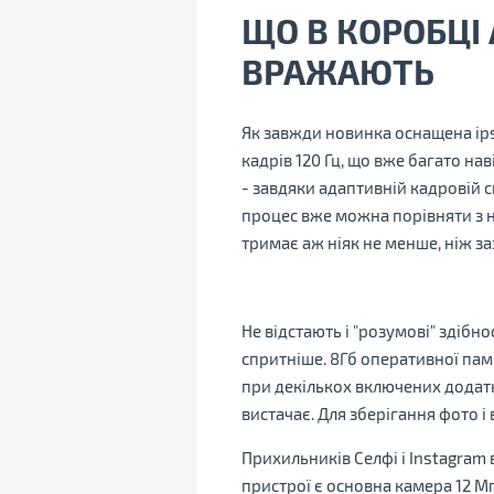
ЩО В КОРОБЦІ
ВРАЖАЮТЬ
Як завжди новинка оснащена ips
кадрів 120 Гц, що вже багато на
- завдяки адаптивній кадровій с
процес вже можна порівняти з н
тримає аж ніяк не менше, ніж з
Не відстають і "розумові" здібн
спритніше. 8Гб оперативної пам
при декількох включених додатк
вистачає. Для зберігання фото і
Прихильників Селфі і Instagram 
пристрої є основна камера 12 М