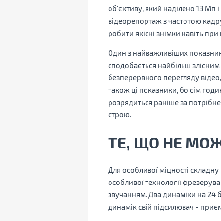
об'єктиву, який наділено 13 Мп
відеорепортаж з частотою кадру
робити якісні знімки навіть при 
Один з найважливіших показникі
сподобається найбільш злісним б
безперервного перегляду відео,
також ці показники, бо сім год
розрядиться раніше за потрібне 
строю.
ТЕ, ЩО НЕ МО
Для особливої міцності складну 
особливої технології фрезерува
звучанням. Два динаміки на 24 
динамік свій підсилювач - приєм