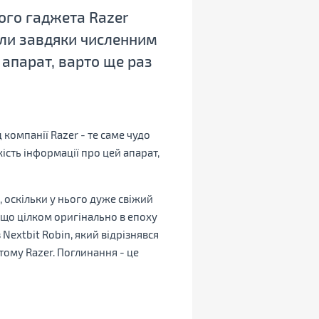
ого гаджета Razer
кали завдяки численним
й апарат, варто ще раз
компанії Razer - те саме чудо
кість інформації про цей апарат,
 оскільки у нього дуже свіжий
що цілком оригінально в епоху
Nextbit Robin, який відрізнявся
тому Razer. Поглинання - це