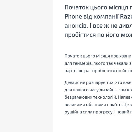
Початок цього місяця 
Phone від компанії Raz
анонсів. І все ж не ди
пробігтися по його мо
Початок цього місяця пов’язани
для геймерів, якого так чекали 
варто ще раз пробігтися по йог
Девайс не розчарує тих, хто вж
для нашого часу дизайн - сам к
безрамкових технологій. Напевно
великими обсягами пам'яті. Це з
рушійна сила прогресу, і новий 