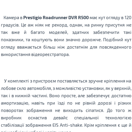
Камера в
Prestigio Roadrunner DVR R500
має кут огляду в 120
градусів.
Це аж ніяк не рекорд, однак, на ринку присутня не
так вже й багато моделей, здатних забезпечити такі
показники, та коштують вони значно дорожче.
Подібний кут
огляду вважається більш ніж достатнім для повсякденного
використання відеореєстратора.
У комплекті з пристроєм поставляється зручне кріплення на
лобове скло автомобіля, з можливістю установки, як у верхній,
так і в нижній частині.
Воно просте, але забезпечує достатню
амортизацію, навіть при їзді по не рівній дорозі і різких
поворотах зображення не виходить сіпатися.
До того ж
виробник оснастив девайс спеціальної технологією
стабілізації зображення EIS Anti-shake.
Крім кріплення є ще й