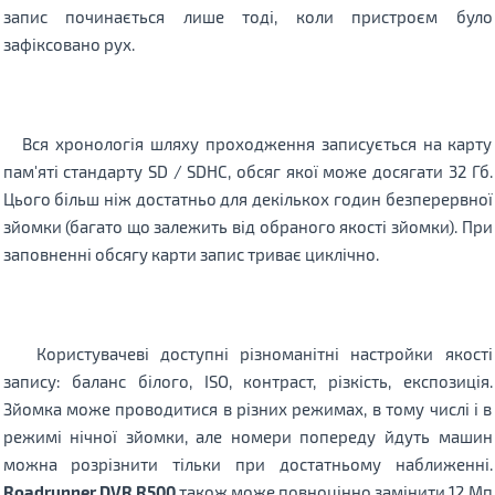
запис починається лише тоді, коли пристроєм було
зафіксовано рух.
Вся хронологія шляху проходження записується на карту
пам'яті стандарту SD / SDНС, обсяг якої може досягати 32 Гб.
Цього більш ніж достатньо для декількох годин безперервної
зйомки (багато що залежить від обраного якості зйомки).
При
заповненні обсягу карти запис триває циклічно.
Користувачеві доступні різноманітні настройки якості
запису: баланс білого, ISO, контраст, різкість, експозиція.
Зйомка може проводитися в різних режимах, в тому числі і в
режимі нічної зйомки, але номери попереду йдуть машин
можна розрізнити тільки при достатньому наближенні.
Roadrunner DVR R500
також може повноцінно замінити 12 Мп