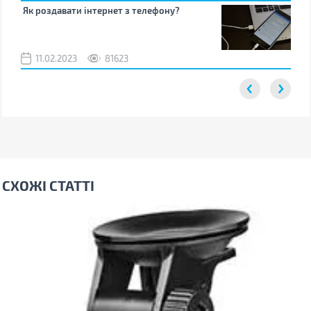
Як роздавати інтернет з телефону?
Як 
від
11.02.2023
81623
2
СХОЖІ СТАТТІ