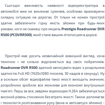
Сьогодні важливість наявності відеореєстратора в
автомобілі вже не викликає сумнівів, особливо враховуючи
складну ситуацію на дорогах.
От тільки не кожен пристрій
здатне забезпечити гідну якість зйомки при будь-яких
умовах, чого не скажеш про модель
Prestigio Roadrunner DVR
R500 (PCDVRR500)
, який стане вашим літописцем в дорозі.
Пристрій має досить незвичайний зовнішній вигляд, хоча
технічно і не сильно відрізняється від своїх побратимів.
Roadrunner DVR R500
здатний записувати відео з роздільною
здатністю Full HD (1920x1080 пікселів, 30 кадрів в секунду).
Ну
а оскільки обсяг відеофайлів такої якості виходить значним,
розробники зробили все можливе для економії внутрішньої
пам'яті.
Перш за все, завдяки відеокодек H.264 забезпечується
високий рівень стиснення без втрати якості.
Також допомагає
і технологія розпізнавання руху (вона ж автозапуск зйомки) -