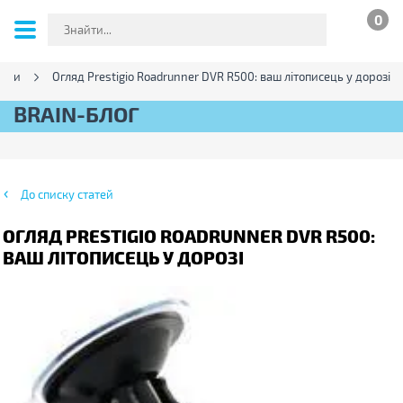
0
ляди
Огляд Prestigio Roadrunner DVR R500: ваш літописець у дорозі
BRAIN-БЛОГ
До списку статей
ОГЛЯД PRESTIGIO ROADRUNNER DVR R500:
ВАШ ЛІТОПИСЕЦЬ У ДОРОЗІ