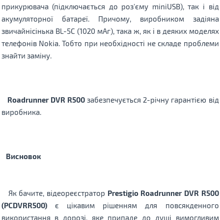
прикурювача (підключається до роз'єму miniUSB), так і від
акумуляторної батареї.
Причому, виробником задіяна
звичайнісінька BL-5C (1020 мАг), така ж, як і в деяких моделях
телефонів Nokia.
Тобто при необхідності не складе проблеми
знайти заміну.
Roadrunner DVR R500
забезпечується 2-річну гарантією від
виробника.
Висновок
Як бачите, відеореєстратор
Prestigio Roadrunner DVR R500
(PCDVRR500)
є цікавим рішенням для повсякденного
використання в дорозі, яке припаде до душі вимогливим