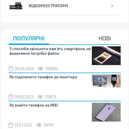
ВІДЕОРЕЄСТРАТОРИ
ПОПУЛЯРНІ
НОВІ
5 способів звільнити пам’ять смартфона, не
Що 
видаляючи потрібні файли
тих
08.02.2023
310883
1
Як підключити телефон до монітора
Як 
зно
09.02.2023
115873
0
Як знайти телефон за IMEI
Чом
12.07.2022
84197
0