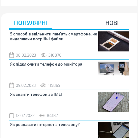
ПОПУЛЯРНІ
НОВІ
5 способів звільнити пам’ять смартфона, не
Що 
видаляючи потрібні файли
тих
08.02.2023
310870
1
Як підключити телефон до монітора
Як 
зно
09.02.2023
115865
0
Як знайти телефон за IMEI
Чом
12.07.2022
84187
0
Як роздавати інтернет з телефону?
Як 
від