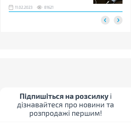
11.02.2023
81621
2
Підпишіться на розсилку
і
дізнавайтеся про новини та
розпродажі першим!