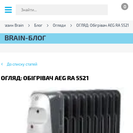
0
магазин Brain
Блог
Огляди
ОГЛЯД: Обігрівач AEG RA 5521
BRAIN-БЛОГ
До списку статей
ОГЛЯД: ОБІГРІВАЧ AEG RA 5521