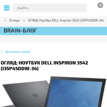
0
г
Огляди
ОГЛЯД: Ноутбук DELL Inspiron 3542 (I35P45DDW-34)
BRAIN-БЛОГ
До списку статей
ОГЛЯД: НОУТБУК DELL INSPIRON 3542
(I35P45DDW-34)