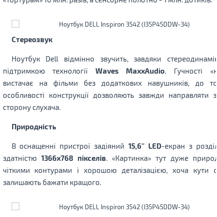
Стереозвук
Ноутбук Dell відмінно звучить, завдяки стереодинамі
підтримкою технології
Waves MaxxAudio
. Гучності «н
вистачає на фільми без додаткових навушників, до т
особливості конструкції дозволяють завжди направляти з
сторону слухача.
Природність
В оснащенні пристрої задіяний
15,6'' LED
-екран з розді
здатністю
1366х768 пікселів
. «Картинка» тут дуже природ
чіткими контурами і хорошою деталізацією, хоча кути о
залишають бажати кращого.