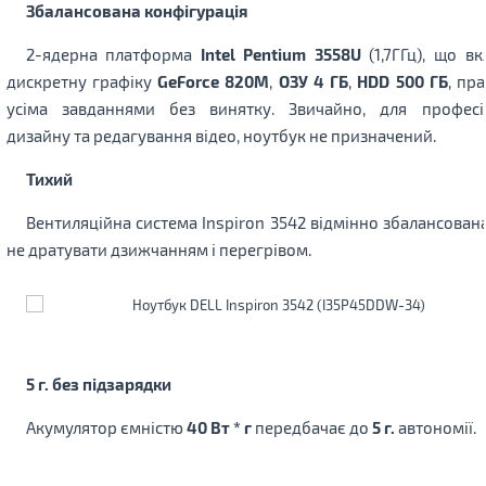
Збалансована конфігурація
2-ядерна платформа
Intel Pentium 3558U
(1,7ГГц), що в
дискретну графіку
GeForce 820M
,
ОЗУ 4 ГБ
,
HDD 500 ГБ
, пр
усіма завданнями без винятку. Звичайно, для професі
дизайну та редагування відео, ноутбук не призначений.
Тихий
Вентиляційна система Inspiron 3542 відмінно збалансован
не дратувати дзижчанням і перегрівом.
5 г. без підзарядки
Акумулятор ємністю
40 Вт * г
передбачає до
5 г.
автономії.