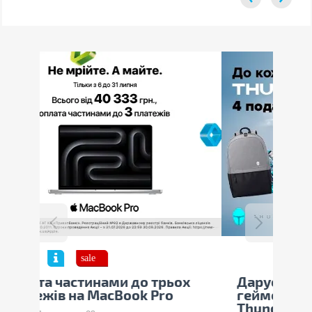
 трьох
Даруємо аксесуари до
 Pro
геймерських ноутбуків
Thunderobot!