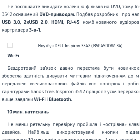
Не поспішайте викидати колекцію фільмів на DVD, тому In
3542 оснащений
DVD-приводом
. Подбав розробник і про ная
USB 3.0
,
2хUSB 2.0
,
HDMI
,
RJ-45
, комбінованого аудіороз
картридера
3-в-1
.
Wi-Fi
Бездротовий зв'язок давно перестала бути новинкою
зберегла здатність дивувати миттєвим підключенням до м
передачею «великовагових» файлів «по повітрю» і робо
гарнітурами hands free. Inspiron 3542 працює з усім перерах
вище, завдяки
Wi-Fi
і
Bluetooth
.
10 млн. натискань
Не менш ретельну перевірку пройшла і «острівна» клав
девайса. Найбільш використовувані кнопки піддав
«тортурам» 10 млн. разів, а сенсорне полотно - 1 млн. дотиків.