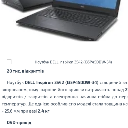
20 тис. відкриттів
Ноутбук
DELL Inspiron 3542 (I35P45DDW-34)
створений зн
здорованем, тому шарніри його кришки витримають понад
2
відкриттів / закриттів, а електронна начинка стійка до пер
температур. Ще однією особливістю моделі стала товщина к
- 25,6 мм при вазі
2,4 кг
.
DVD-привід