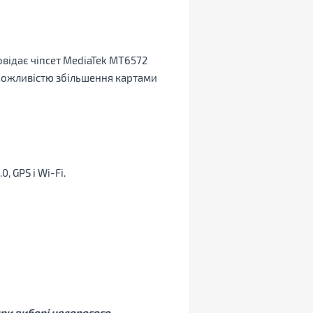
відає чіпсет MediaTek MT6572
, з можливістю збільшення картами
, GPS і Wi-Fi.
при виборі недорогого