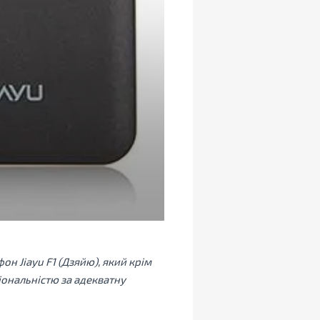
н Jiayu F1 (Дзяйю), який крім
іональністю за адекватну