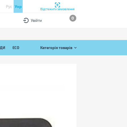
Рус
Укр
Відстежити замовлення
0
Увійти
ЯДИ
ECO
Категорія товарів