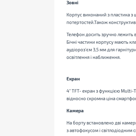
Зовні
Корпус виконаний з пластика з ш
потертостей.Також конструктив
Телефон досить зручно лежить в 
Бічні частини корпусу мають кла
аудіороз'єм 3,5 мм для гарніту
освітлення і наближення.
Екран
4" TFT- екран з функцією Multi-
відносно скромна ціна смартфона
Камера
На борту встановлено дві камер
з автофокусом і світлодіодним с