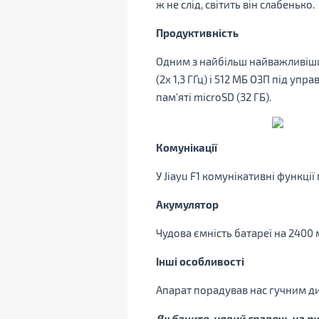
ж не слід, світить він слабенько.
Продуктивність
Одним з найбільш найважливіших
(2x 1,3 ГГц) і 512 МБ ОЗП під упр
пам'яті microSD (32 ГБ).
Комунікації
У Jiayu F1 комунікативні функції
Акумулятор
Чудова ємність батареї на 2400 
Інші особливості
Апарат порадував нас гучним ди
Як бачите, новий гравець на р