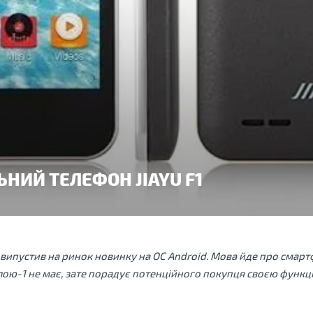
ЬНИЙ ТЕЛЕФОН JIAYU F1
ипустив на ринок новинку на ОС Android. Мова йде про смартфо
лою-1 не має, зате порадує потенційного покупця своєю функц