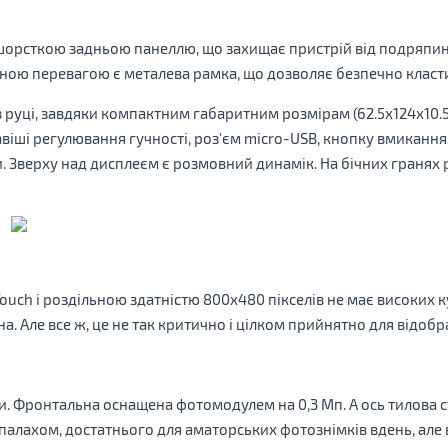
орсткою задньою панеллю, що захищає пристрій від подряпин, с
ною перевагою є металева рамка, що дозволяє безпечно класт
руці, завдяки компактним габаритним розмірам (62.5x124x10.5 м
віші регулювання гучності, роз'єм micro-USB, кнопку вмикання
ри. Зверху над дисплеєм є розмовний динамік. На бічних граня
Touch і роздільною здатністю 800х480 пікселів не має високих к
. Але все ж, це не так критично і цілком прийнятно для відоб
и. Фронтальна оснащена фотомодулем на 0,3 Мп. А ось тилова с
палахом, достатнього для аматорських фотознімків вдень, але в