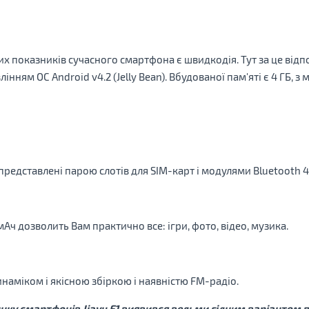
 показників сучасного смартфона є швидкодія. Тут за це відпо
авлінням ОС Android v4.2 (Jelly Bean). Вбудованої пам'яті є 4 ГБ
 представлені парою слотів для SIM-карт і модулями Bluetooth 4.0
мАч дозволить Вам практично все: ігри, фото, відео, музика.
наміком і якісною збіркою і наявністю FM-радіо.
инку смартфонів Jiayu F1 виявився вельми гідним варіантом 