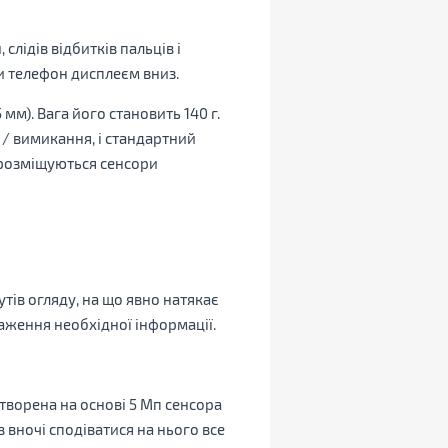
лідів відбитків пальців і
и телефон дисплеєм вниз.
м). Вага його становить 140 г.
 / вимикання, і стандартний
х розміщуються сенсори
утів огляду, на що явно натякає
раження необхідної інформації.
творена на основі 5 Мп сенсора
 вночі сподіватися на нього все