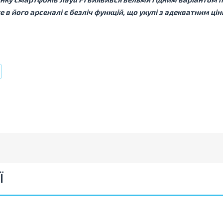
 в його арсеналі є безліч функцій, що укупі з адекватним ц
Ї