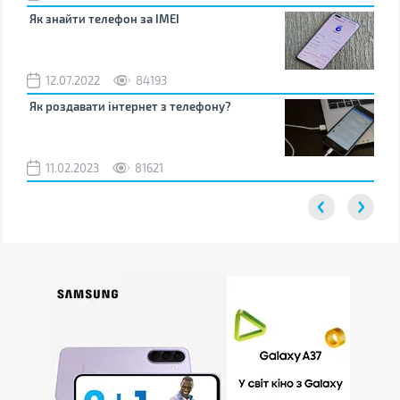
Як знайти телефон за IMEI
Чом
12.07.2022
84193
0
Як роздавати інтернет з телефону?
Як 
від
11.02.2023
81621
2