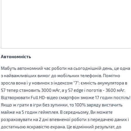
Автономність
Мабуть автономний час роботи на сьогоднішній день, це одна
з найважливіших вимог до мобільних телефонів. Помітно
зросла вона і у
новинок з індексом "7": ємність акумулятора в
S7 тепер становить 3000 мАг, а у S7 edge і поготів - 3600 мАг.
Відтворювати Full HD-відео смартфон зможе 17 годин поспіль!
Якщо ж грати в ігри без зупинки, то 100% заряду вистачить
майже на 5 годин геймплея. В середньому, Ви можете
розраховувати на 2 дні впевненої роботи з передачею даних і
достатньою яскравістю екрана. Це відмінний результат, до