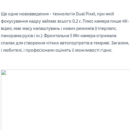
Ще одне нововведення - технологія Dual Pixel, при якій
фокусування кадру займає всього 0,2 с. Плюс камера пише 4К-
відео, має масу налаштувань і нових режимів (гіперлапс,
панорама рухів і ін.). Фронтальна 5 Мп камера отримала
спалах для створення чітких автопортретів в темряві. Загалом,
і любителі, і професіонали оцінять її можливості гідно.