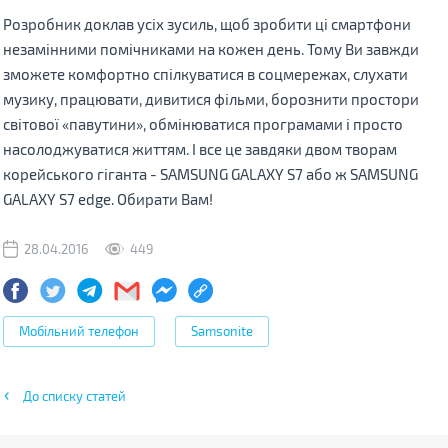
Розробник доклав усіх зусиль, щоб зробити ці смартфони
незамінними помічниками на кожен день. Тому Ви завжди
зможете комфортно спілкуватися в соцмережах, слухати
музику, працювати, дивитися фільми, борознити простори
світової «павутини», обмінюватися програмами і просто
насолоджуватися життям. І все це завдяки двом творам
корейського гіганта - SAMSUNG GALAXY S7 або ж SAMSUNG
GALAXY S7 edge. Обирати Вам!
28.04.2016
449
Мобільний телефон
Samsonite
До списку статей