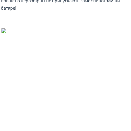
повністю нерозбірні і не припускають самостійної заміни
батареї.