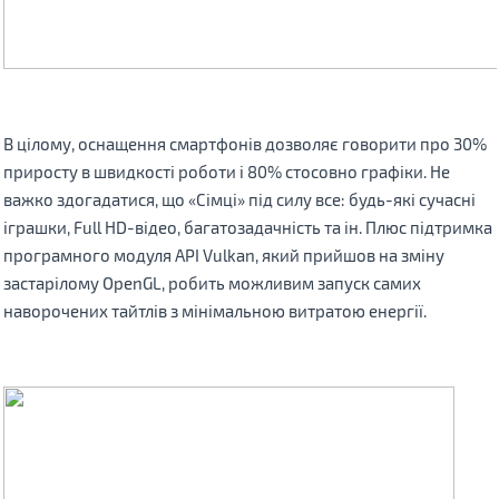
В цілому, оснащення смартфонів дозволяє говорити про 30%
приросту в швидкості роботи і 80% стосовно графіки. Не
важко здогадатися, що «Сімці» під силу все: будь-які сучасні
іграшки, Full HD-відео, багатозадачність та ін. Плюс підтримка
програмного модуля API Vulkan, який прийшов на зміну
застарілому OpenGL, робить можливим запуск самих
наворочених тайтлів з мінімальною витратою енергії.