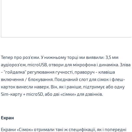
Тепер про роз'єми. У нижньому торці ми виявили: 3,5 мм
аудіороз'єм, microUSB, отвори для мікрофона і динаміка. Зліва
- "гойдалка" регулювання гучності, праворуч - клавіша
включення / блокування. Поєднаний слот для сімок і флеш-
карток винесли наверх. Він, як і раніше, підтримує або одну
Sim-карту + microSD, або дві «сімки» для дзвінків.
Екран
Екрани «Сімок» отримали такі ж специфікації, як і попередні