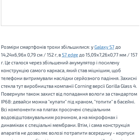
Розміри смартфонів трохи збільшилися: у
Galaxy S7
до
14,24x6,96x 0,79 см / 152 г, в
S7 edge
до 15,09x7,26x0,77 мм / 157
г. Це сталося через збільшений акумулятор і посилену
конструкцію самого каркаса, який став міцнішим, щоб
телефони витримували наслідки серйозного падіння. Захисні
стекла тут виробництва компанії Corning версії Gorilla Glass 4.
Повернули також захист від попадання вологи за стандартом
IP68: девайси можна "купати" під краном, "топити" в басейні.
Всі компоненти на платах просочені спеціальним
водовідштовхувальним розчином, а на мікрофонах і
динаміках є спеціальні мембрани. Втім, і сама конструкція
апаратів не дозволяє волозі потрапити всередину - корпуси