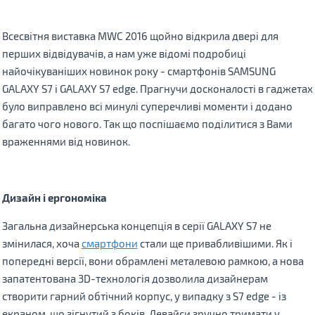
Всесвітня виставка MWC 2016 щойно відкрила двері для
перших відвідувачів, а нам уже відомі подробиці
найочікуваніших новинок року - смартфонів SAMSUNG
GALAXY S7 і GALAXY S7 edge. Прагнучи досконалості в гаджетах
було виправлено всі минулі суперечливі моменти і додано
багато чого нового. Так що поспішаємо поділитися з Вами
враженнями від новинок.
Дизайн і ергономіка
Загальна дизайнерська концепція
в
серії
GALAXY S7 не
змінилася, хоча
смартфони
стали ще привабливішими. Як і
попередні версії, вони обрамлені металевою рамкою, а нова
запатентована 3D-технологія дозволила дизайнерам
створити гарний обтічний корпус, у випадку з S7 edge - із
екраном, що зігнутий з боків. Девайси зручно тримати у