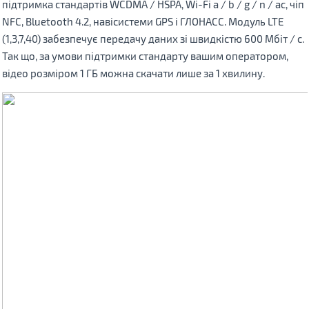
підтримка стандартів WCDMA / HSPA, Wi-Fi a / b / g / n / ac, чіп
NFC, Bluetooth 4.2, навісистеми GPS і ГЛОНАСС. Модуль LTE
(1,3,7,40) забезпечує передачу даних зі швидкістю 600 Мбіт / с.
Так що, за умови підтримки стандарту вашим оператором,
відео розміром 1 ГБ можна скачати лише за 1 хвилину.