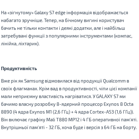
На «зігнутому» Galaxy S7 edge інформація відображається
набагато зручніше. Тепер, на бічному вигині користувач
бачить не тільки контакти і деякі додатки, але і найбільш
затребувані функції з популярними інструментами (компас,
лінійка, ліхтарик).
Продуктивність
Вже рік як Samsung відмовилася від продукції
Qualcomm в
своїх флагманах. Крім вад в продуктивності, чіпи цієї компанії
мали неприємну властивість нагріватися. У GALAXY S7 ми
бачимо власну розробку 8-ядерний процесор Exynos 8 Octa
8890 (4 ядра Exynos M1 (2,6 ГГц) + 4 ядра Cortex-A53 (1,6 ГГц)).
Він включає графіку Mali T880 MP12 і 4 ГБ оперативної пам'яті.
Внутрішньої пам'яті - 32 ГБ, хоча буде і версія з 64 ГБ на борту.