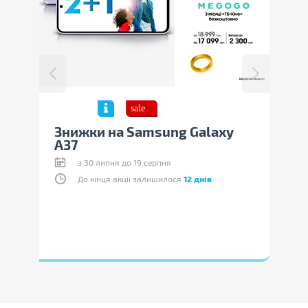
нок
Знижки на Samsung Galaxy
Виг
A37
Red
з 30 липня до 19 серпня
До кінця акції залишилося
12 днів