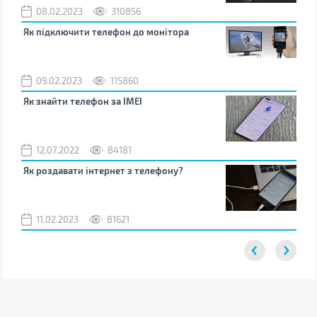
08.02.2023
310856
1
Як підключити телефон до монітора
Як 
зно
09.02.2023
115860
0
Як знайти телефон за IMEI
Чом
12.07.2022
84181
0
Як роздавати інтернет з телефону?
Як 
від
11.02.2023
81621
2