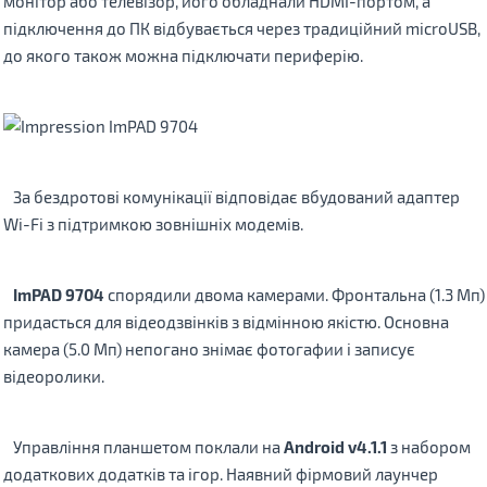
монітор або телевізор, його обладнали HDMI-портом, а
підключення до ПК відбувається через традиційний microUSB,
до якого також можна підключати периферію.
За бездротові комунікації відповідає вбудований адаптер
Wi-Fi з підтримкою зовнішніх модемів.
ImPAD 9704
спорядили двома камерами. Фронтальна (1.3 Мп)
придасться для відеодзвінків з відмінною якістю. Основна
камера (5.0 Мп) непогано знімає фотогафии і записує
відеоролики.
Управління планшетом поклали на
Android v4.1.1
з набором
додаткових додатків та ігор. Наявний фірмовий лаунчер