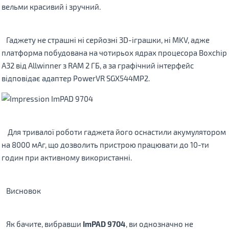
вельми красивий і зручний.
Гаджету не страшні ні серйозні 3D-іграшки, ні MKV, адже
платформа побудована на чотирьох ядрах процесора Boxchip
A32 від Allwinner з RAM 2 ГБ, а за графічний інтерфейс
відповідає адаптер PowerVR SGX544MP2.
Для тривалої роботи гаджета його оснастили акумулятором
на 8000 мАг, що дозволить пристрою працювати до 10-ти
годин при активному використанні.
Bисновок
Як бачите, вибравши
ImPAD 9704
, ви однозначно не