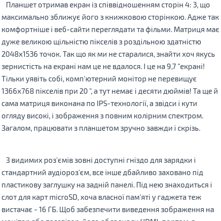
Планшет отримав екран із співвідношенням сторін 4: 3, що
максимально зближує його з книжковою сторінкою. Адже так
комфортніше і веб-сайти переглядати та фільми. Матриця має
дуже великою щільністю пікселів з роздільною здатністю
2048х1536 точок. Так що як ми не старалися, знайти хоч якусь
зернистість на екрані нам це не вдалося. І це на 9,7 "екрані!
Тільки уявіть собі, комп'ютерний монітор не перевищує
1366х768 пікселів при 20 ", а тут немає і десяти дюймів! Та ще й
сама матриця виконана по IPS-технології, а звідси і кути
огляду високі, і зображення з повним колірним спектром.
Загалом, працювати з планшетом зручно завжди і скрізь.
З видимих ​​роз'ємів зовні доступні гніздо для зарядки і
стандартний аудіороз'єм, все інше дбайливо заховано під
пластикову заглушку на задній панелі. Під нею знаходиться і
слот для карт microSD, хоча власної пам'яті у гаджета теж
вистачає - 16 ГБ. Щоб забезпечити виведення зображення на