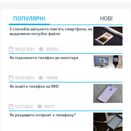
ПОПУЛЯРНІ
НОВІ
5 способів звільнити пам’ять смартфона, не
Що 
видаляючи потрібні файли
тих
08.02.2023
310822
1
Як підключити телефон до монітора
Як 
зно
09.02.2023
115848
0
Як знайти телефон за IMEI
Чом
12.07.2022
84177
0
Як роздавати інтернет з телефону?
Як 
від