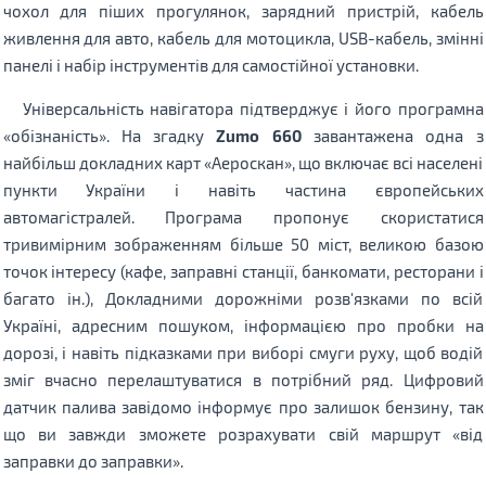
чохол для піших прогулянок, зарядний пристрій, кабель
живлення для авто, кабель для мотоцикла, USB-кабель, змінні
панелі і набір інструментів для самостійної установки.
Універсальність навігатора підтверджує і його програмна
«обізнаність». На згадку
Zumo 660
завантажена одна з
найбільш докладних карт «Аероскан», що включає всі населені
пункти України і навіть частина європейських
автомагістралей. Програма пропонує скористатися
тривимірним зображенням більше 50 міст, великою базою
точок інтересу (кафе, заправні станції, банкомати, ресторани і
багато ін.), Докладними дорожніми розв'язками по всій
Україні, адресним пошуком, інформацією про пробки на
дорозі, і навіть підказками при виборі смуги руху, щоб водій
зміг вчасно перелаштуватися в потрібний ряд. Цифровий
датчик палива завідомо інформує про залишок бензину, так
що ви завжди зможете розрахувати свій маршрут «від
заправки до заправки».