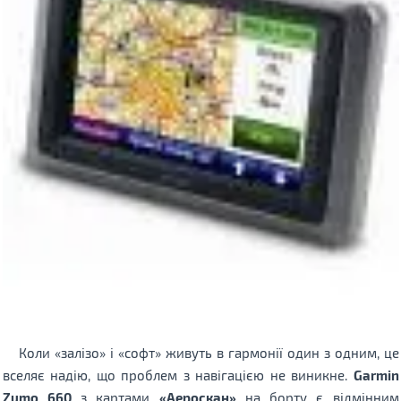
Коли «залізо» і «софт» живуть в гармонії один з одним, це
вселяє надію, що проблем з навігацією не виникне.
Garmin
Zumo 660
з картами
«Аероскан»
на борту є відмінним