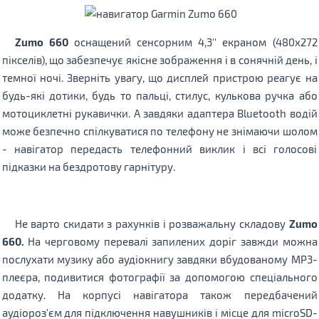
Zumo 660
оснащений сенсорним 4,3'' екраном (480x272
пікселів), що забезпечує якісне зображення і в сонячній день, і
темної ночі. Зверніть увагу, що дисплей пристрою реагує на
будь-які дотики, будь то пальці, стилус, кулькова ручка або
мотоциклетні рукавички. А завдяки адаптера Bluetooth водій
може безпечно спілкуватися по телефону не знімаючи шолом
- навігатор передасть телефонний виклик і всі голосові
підказки на бездротову гарнітуру.
Не варто скидати з рахунків і розважальну складову
Zumo
660.
На черговому перевалі запилених доріг завжди можна
послухати музику або аудіокнигу завдяки вбудованому МР3-
плеєра, подивитися фотографії за допомогою спеціального
додатку. На корпусі навігатора також передбачений
аудіороз'єм для підключення навушників і місце для microSD-