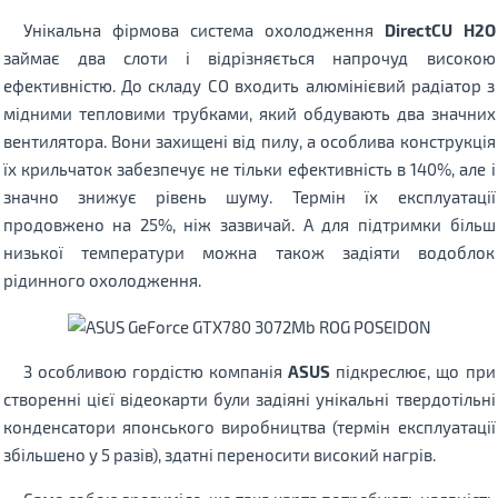
Унікальна фірмова система охолодження
DirectCU H2O
займає два слоти і відрізняється напрочуд високою
ефективністю. До складу СО входить алюмінієвий радіатор з
мідними тепловими трубками, який обдувають два значних
вентилятора. Вони захищені від пилу, а особлива конструкція
їх крильчаток забезпечує не тільки ефективність в 140%, але і
значно знижує рівень шуму. Термін їх експлуатації
продовжено на 25%, ніж зазвичай. А для підтримки більш
низької температури можна також задіяти водоблок
рідинного охолодження.
З особливою гордістю компанія
ASUS
підкреслює, що при
створенні цієї відеокарти були задіяні унікальні твердотільні
конденсатори японського виробництва (термін експлуатації
збільшено у 5 разів), здатні переносити високий нагрів.