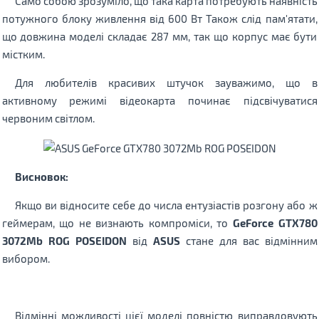
Само собою зрозуміло, що така карта потребують наявність
потужного блоку живлення від 600 Вт Також слід пам'ятати,
що довжина моделі складає 287 мм, так що корпус має бути
містким.
Для любителів красивих штучок зауважимо, що в
активному режимі відеокарта починає підсвічуватися
червоним світлом.
Висновок:
Якщо ви відносите себе до числа ентузіастів розгону або ж
геймерам, що не визнають компроміси, то
GeForce GTX780
3072Mb ROG POSEIDON
від
ASUS
стане для вас відмінним
вибором.
Відмінні можливості цієї моделі повністю виправдовують