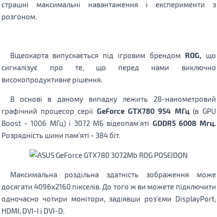
страшні максимальні навантаження і експерименти з
розгоном.
Відеокарта випускається під ігровим брендом
ROG,
що
сигналізує про те, що перед нами виключно
високопродуктивне рішення.
В основі в даному випадку лежить 28-нанометровий
графічний процесор серії
GeForce GTX780 954 МГц
(в GPU
Boost - 1006 МГц) і 3072 МБ відеопам'яті
GDDR5 6008 Мгц.
Розрядність шини пам'яті - 384 біт.
Максимальна роздільна здатність зображення може
досягати 4096x2160 пікселів. До того ж ви можете підключити
одночасно чотири монітори, задіявши роз'єми DisplayPort,
HDMI, DVI-I і DVI-D.