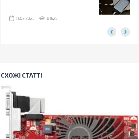
від
11.02.2023
81625
2
СХОЖІ СТАТТІ