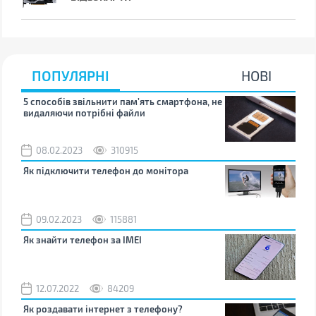
ПОПУЛЯРНІ
НОВІ
5 способів звільнити пам’ять смартфона, не
Що 
видаляючи потрібні файли
тих
08.02.2023
310915
1
Як підключити телефон до монітора
Як 
зно
09.02.2023
115881
0
Як знайти телефон за IMEI
Чом
12.07.2022
84209
0
Як роздавати інтернет з телефону?
Як 