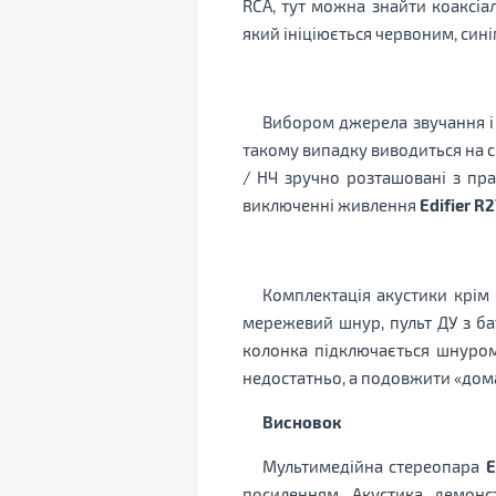
RCA, тут можна знайти коаксіа
який ініціюється червоним, сині
Вибором джерела звучання і 
такому випадку виводиться на сп
/ НЧ зручно розташовані з пр
виключенні живлення
Edifier R
Комплектація акустики крім
мережевий шнур, пульт ДУ з ба
колонка підключається шнуром
недостатньо, а подовжити «дом
Висновок
Мультимедійна стереопара
E
посиленням. Акустика демонст