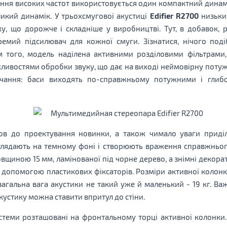
ення високих частот використовується один компактний динамік
ликий динамік. У трьохсмугової акустиці
Edifie
r
R2700
низьким
, що дорожче і складніше у виробництві. Тут, в добавок, 
емий підсилювач для кожної смуги. Зізнатися, нічого поді
ім того, модель наділена активними розділовими фільтрам
ивостями обробки звуку, що дає на виході неймовірну потужн
учання: баси виходять по-справжньому потужними і глиб
в до проектування новинки, а також чимало уваги приділи
глядають на темному фоні і створюють враження справжнього
овщиною 15 мм, ламінованої під чорне дерево, а знімні декорат
а допомогою пластикових фіксаторів. Розміри активної колонк
 загальна вага акустики не такий уже й маленький - 19 кг. В
кустику можна ставити впритул до стіни.
истеми розташовані на фронтальному торці активної колонки.