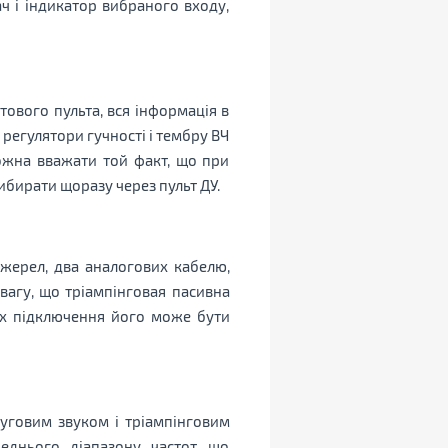
ч і індикатор вибраного входу,
ового пульта, вся інформація в
 регулятори гучності і тембру ВЧ
ожна вважати той факт, що при
ибирати щоразу через пульт ДУ.
жерел, два аналогових кабелю,
вагу, що тріампінговая пасивна
ах підключення його може бути
уговим звуком і тріампінговим
реднього діапазону частот, що