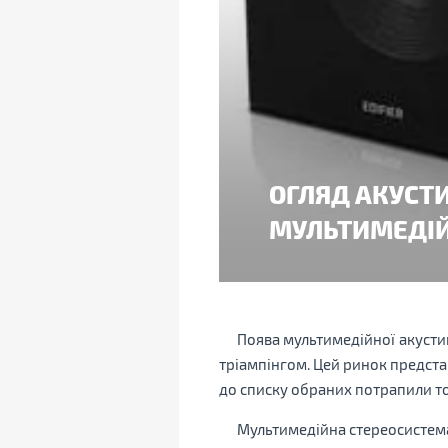
ОГЛЯД АКУСТИ
МУЛЬТИМЕДІЙ
Поява мультимедійної акусти
тріампінгом. Цей ринок предста
до списку обраних потрапили т
Мультимедійна стереосисте