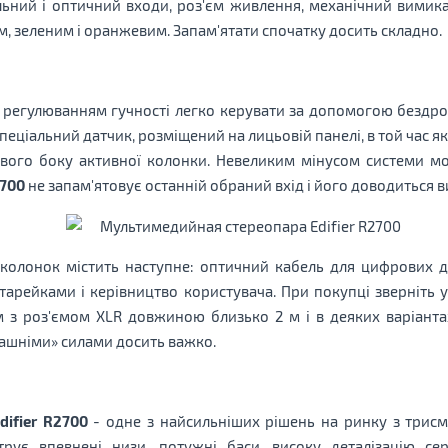
льний і оптичний входи, роз'єм живлення, механічний вимика
м, зеленим і оранжевим. Запам'ятати спочатку досить складно.
регулюванням гучності легко керувати за допомогою бездрот
еціальний датчик, розміщений на лицьовій панелі, в той час як
авого боку активної колонки. Невеликим мінусом системи м
2700
не запам'ятовує останній обраний вхід і його доводиться в
 колонок містить наступне: оптичний кабель для цифрових д
тарейками і керівництво користувача. При покупці зверніть у
 з роз'ємом XLR довжиною близько 2 м і в деяких варіант
ашніми» силами досить важко.
difier R2700
- одне з найсильніших рішень на ринку з трисм
рує впевнені низи, потужні баси, високу деталізацію се