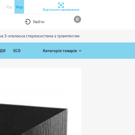
Рус
Укр
Відстежити замовлення
0
Увійти
на 3-хполосна стереосистема з тріампінгом
ЯДИ
ECO
Категорія товарів