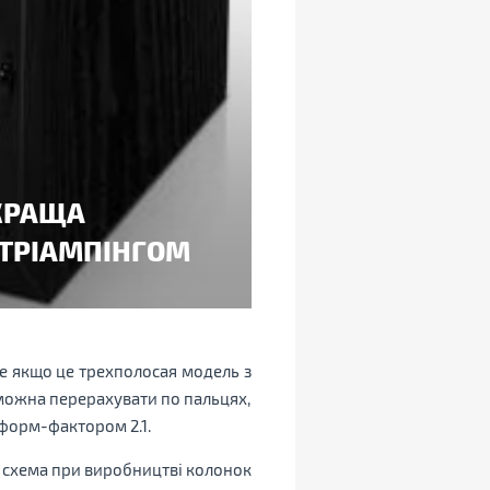
ЙКРАЩА
 ТРІАМПІНГОМ
ше якщо це трехполосая модель з
 можна перерахувати по пальцях,
форм-фактором 2.1.
 схема при виробництві колонок