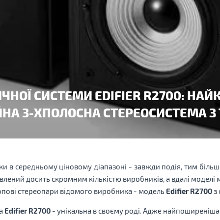
ЧНОЇ СИСТЕМИ EDIFIER R2700: НА
НА 3-ХПОЛОСНА СТЕРЕОСИСТЕМА З
ки в середньому ціновому діапазоні - завжди подія, тим біль
влений досить скромним кількістю виробників, а вдалі моделі
опові стереопари відомого виробника - модель
Edifier R2700
з 
ма
Edifier R2700
- унікальна в своєму роді. Адже найпоширеніша