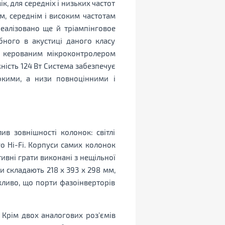
, для середніх і низьких частот
, середнім і високим частотам
реалізовано ще й тріампінговое
бного в акустиці даного класу
и, керованим мікроконтролером
ість 124 Вт Система забезпечує
окими, а низи повноцінними і
в зовнішності колонок: світлі
 Hi-Fi. Корпуси самих колонок
ивні грати виконані з нещільної
и складають 218 х 393 х 298 мм,
ажливо, що порти фазоінверторів
 Крім двох аналогових роз'ємів