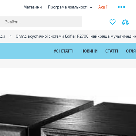
Магазини
Програма лояльності
Акції
яди
Огляд акустичної системи Edifier R2700: найкраща мультимедій
УСІ СТАТТІ
НОВИНИ
СТАТТІ
ОГЛ