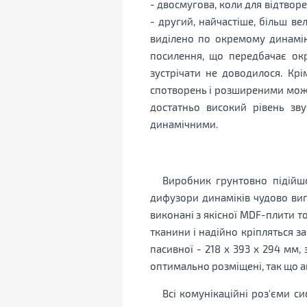
- двосмугова, коли для відтвор
- другий, найчастіше, більш ве
виділено по окремому динаміку
посилення, що передбачає окр
зустрічати не доводилося. Кр
спотворень і розширеними можл
достатньо високий рівень зв
динамічними.
Виробник грунтовно підійшо
дифузори динаміків чудово ви
виконані з якісної MDF-плити т
тканини і надійно кріпляться з
пасивної - 218 х 393 х 294 мм,
оптимально розміщені, так що а
Всі комунікаційні роз'єми с