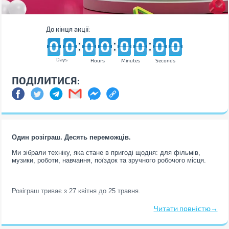
До кінця акції:
0
9
0
9
0
9
0
9
0
9
0
9
0
9
0
9
0
9
0
9
0
9
0
9
0
9
0
9
0
9
0
9
Days
Hours
Minutes
Seconds
ПОДІЛИТИСЯ:
Один розіграш. Десять переможців.
Ми зібрали техніку, яка стане в пригоді щодня: для фільмів,
музики, роботи, навчання, поїздок та зручного робочого місця.
Розіграш триває з 27 квітня до 25 травня.
Читати повністю→
Як взяти участь?