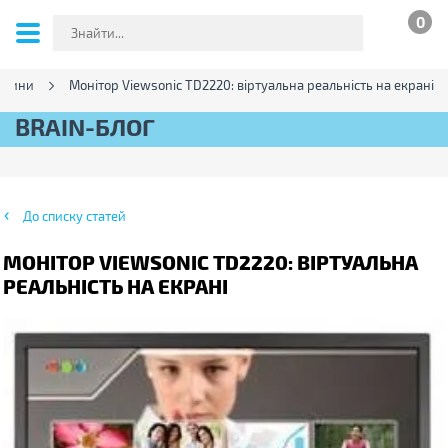
0
овини
Монітор Viewsonic TD2220: віртуальна реальність на екрані
BRAIN-БЛОГ
До списку статей
МОНІТОР VIEWSONIC TD2220: ВІРТУАЛЬНА
РЕАЛЬНІСТЬ НА ЕКРАНІ