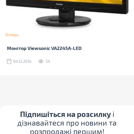
Огляди
Монітор Viewsonic VA2245A-LED
04.12.2014
54
Підпишіться на розсилку
і
дізнавайтеся про новини та
розпродажі першим!