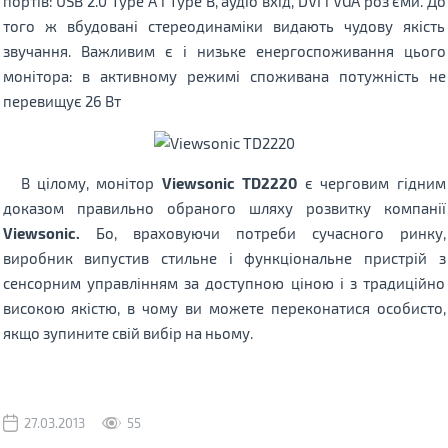
портів: USB 2.0 Type A і Type B, аудіо вхід, DVI і VGA роз'єми. До
того ж вбудовані стереодинаміки видають чудову якість
звучання. Важливим є і низьке енергоспоживання цього
монітора: в активному режимі споживана потужність не
перевищує 26 Вт
В цілому, монітор
Viewsonic TD2220
є черговим гідним
доказом правильно обраного шляху розвитку компанії
Viewsonic.
Бо, враховуючи потреби сучасного ринку,
виробник випустив стильне і функціональне пристрій з
сенсорним управлінням за доступною ціною і з традиційно
високою якістю, в чому ви можете переконатися особисто,
якщо зупините свій вибір на ньому.
27.03.2013
55