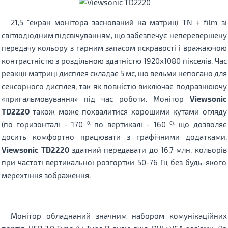
21,5 "екран монітора заснований на матриці TN + film зі
світлодіодним підсвічуванням, що забезпечує неперевершену
передачу кольору з гарним запасом яскравості і вражаючою
контрастністю з роздільною здатністю 1920х1080 пікселів. Час
реакції матриці дисплея складає 5 мс, що вельми непогано для
сенсорного дисплея, так як повністю виключає подразнюючу
«пригальмовування» під час роботи. Монітор
Viewsonic
TD2220
також може похвалитися хорошими кутами огляду
(по горизонталі - 170
по вертикалі - 160
що дозволяє
0,
0),
досить комфортно працювати з графічними додатками.
Viewsonic TD2220
здатний передавати до 16,7 млн. кольорів
при частоті вертикальної розгортки 50-76 Гц без будь-якого
мерехтіння зображення.
Монітор обладнаний значним набором комунікаційних