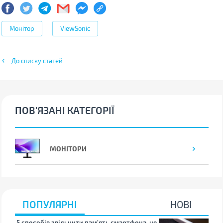
Монітор
ViewSonic
До списку статей
ПОВ'ЯЗАНІ КАТЕГОРІЇ
МОНІТОРИ
ПОПУЛЯРНІ
НОВІ
5 способів звільнити пам’ять смартфона, не
Що 