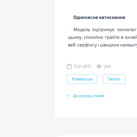
Одночасне натискання
Модель підтримує технолог
цьому, спокійно грайте в онла
веб-серфінгу і швидких налаштув
13.01.2015
240
Клавіатура
Genius
До списку статей