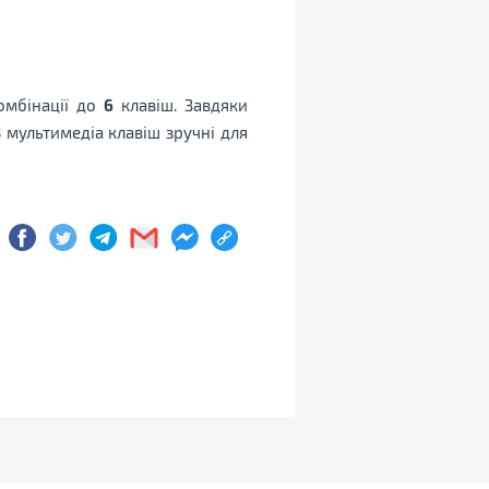
омбінації до
6
клавіш. Завдяки
8
мультимедіа клавіш зручні для