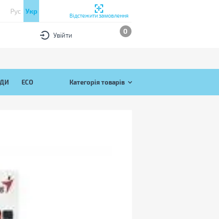
Рус
Укр
Відстежити замовлення
0
Увійти
ЯДИ
ECO
Категорія товарів