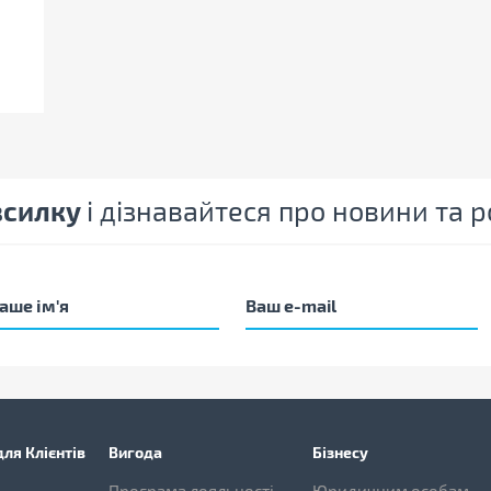
зсилку
і дізнавайтеся про новини та
ля Клієнтів
Вигода
Бізнесу
Програма лояльності
Юридичним особам