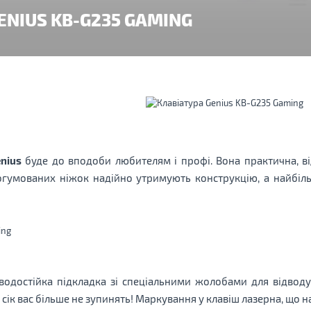
ENIUS KB-G235 GAMING
nius
буде до вподоби любителям і профі. Вона практична, ві
прогумованих ніжок надійно утримують конструкцію, а найбіль
водостійка підкладка зі спеціальними жолобами для відводу 
 сік вас більше не зупинять! Маркування у клавіш лазерна, що н