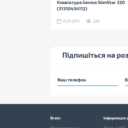
Клавіатура Genius SlimStar 320
(31310434112)
15.01.2015
228
Підпишіться на ро
Brain
Інформація д
Про компанію
Brain-БЛОГ