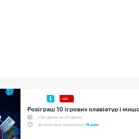
Розіграш 10 ігрових клавіатур і миш
з 06 серпня до 27 серпня
До кінця акції залишилося
19 днів