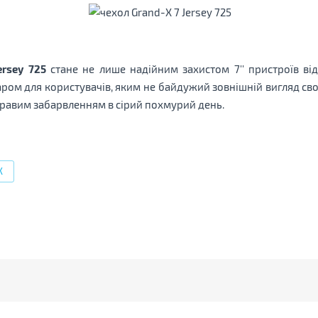
ersey 725
стане не лише надійним захистом 7'' пристроїв ві
уаром для користувачів, яким не байдужий зовнішній вигляд св
скравим забарвленням в сірий похмурий день.
X