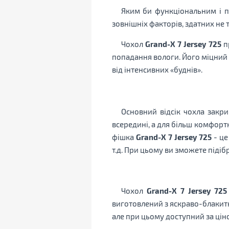
Яким би функціональним і п
зовнішніх факторів, здатних не 
Чохол
Grand-X 7 Jersey 725
пр
попадання вологи. Його міцний
від інтенсивних «буднів».
Основний відсік чохла закр
всередині, а для більш комфорт
фішка
Grand-X 7 Jersey 725
- це
т.д. При цьому ви зможете піді
Чохол
Grand-X 7 Jersey 725
виготовлений з яскраво-блакит
але при цьому доступний за цін