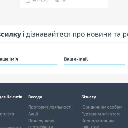
04.11.2013
38
зсилку
і дізнавайтеся про новини та
ля Клієнтів
Вигода
Бізнесу
Програма лояльності
Юридичним особам
 оплата
Акції
Гуртовим клієнтам
Подарункові
Корпоративним
сертифікати
клієнтам
 та ремонт