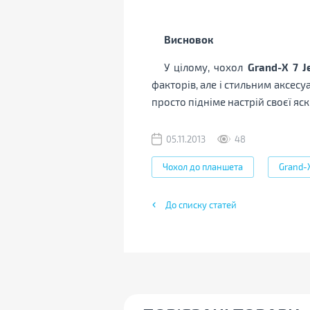
Висновок
У цілому, чохол
Grand-X 7 J
факторів, але і стильним аксес
просто підніме настрій своєї я
05.11.2013
48
Чохол до планшета
Grand-
До списку статей