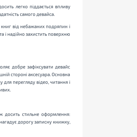
осить легко піддається впливу
здатність самого девайса.
х книг від небажаних подряпин і
а і надійно захистить поверхню
воляє добре зафіксувати девайс
шній стороні аксесуара. Основна
 для перегляду відео, читання і
ивих.
ж досить стильне оформлення:
нагадує дорогу записну книжку,