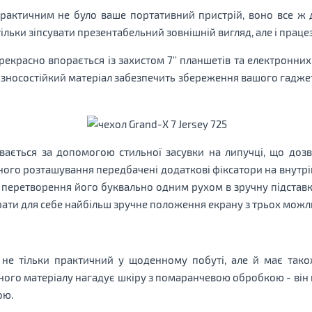
рактичним не було ваше портативний пристрій, воно все ж д
тільки зіпсувати презентабельний зовнішній вигляд, але і праце
екрасно впорається із захистом 7'' планшетів та електронни
 зносостійкий матеріал забезпечить збереження вашого гаджет
ивається за допомогою стильної засувки на липучці, що доз
ного розташування передбачені додаткові фіксатори на внутрі
 перетворення його буквально одним рухом в зручну підставку
брати для себе найбільш зручне положення екрану з трьох можл
не тільки практичний у щоденному побуті, але й має тако
ного матеріалу нагадує шкіру з помаранчевою обробкою - він 
ою.