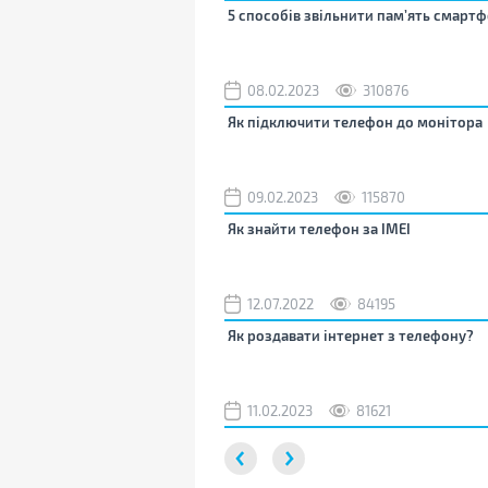
5 способів звільнити пам’ять смартф
08.02.2023
310876
Як підключити телефон до монітора
09.02.2023
115870
Як знайти телефон за IMEI
12.07.2022
84195
Як роздавати інтернет з телефону?
11.02.2023
81621