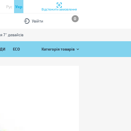
Рус
Укр
Відстежити замовлення
0
Увійти
 7'' девайсів
ЯДИ
ECO
Категорія товарів