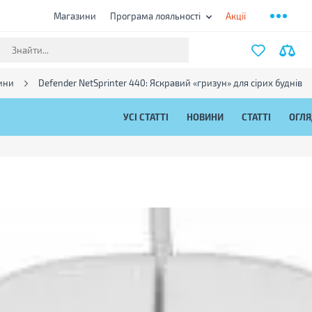
Магазини
Програма лояльності
Акції
ини
Defender NetSprinter 440: Яскравий «гризун» для сірих буднів
УСІ СТАТТІ
НОВИНИ
СТАТТІ
ОГЛ