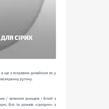
 ДЛЯ СІРИХ
 а ще з яскравим дизайном як у
овсякденну рутину.
им / зеленим днищем і білий з
ні, білі та рожеві «гризуни» з