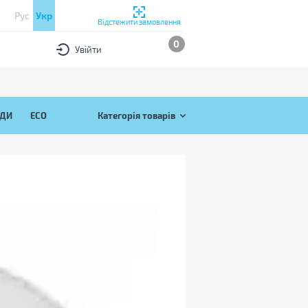
Рус
Укр
Відстежити замовлення
0
Увійти
ЯДИ
ECO
Категорія товарів