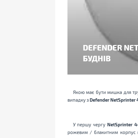
DEFENDER NET
БУДНІВ
Якою має бути мишка для тру
випадку з
Defender NetSprinter 
У першу чергу
NetSprinter 
рожевим / блакитним корпус ви