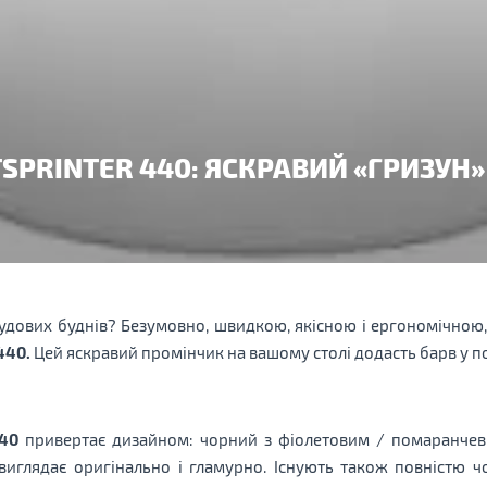
SPRINTER 440: ЯСКРАВИЙ «ГРИЗУН»
дових буднів? Безумовно, швидкою, якісною і ергономічною,
440.
Цей яскравий промінчик на вашому столі додасть барв у п
440
привертає дизайном: чорний з фіолетовим / помаранчев
глядає оригінально і гламурно. Існують також повністю чор