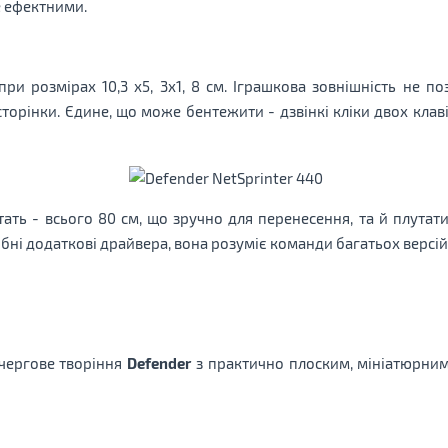
 ефектними.
ри розмірах 10,3 х5, 3х1, 8 см. Іграшкова зовнішність не по
торінки. Єдине, що може бентежити - дзвінкі кліки двох клаві
стать - всього 80 см, що зручно для перенесення, та й плута
бні додаткові драйвера, вона розуміє команди багатьох версій
чергове творіння
Defender
з практично плоским, мініатюрним