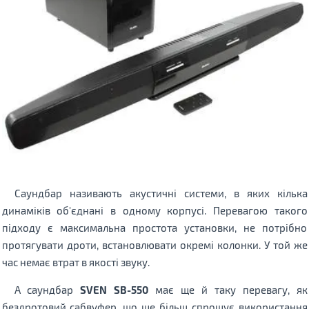
Саундбар називають акустичні системи, в яких кілька
динаміків об'єднані в одному корпусі. Перевагою такого
підходу є максимальна простота установки, не потрібно
протягувати дроти, встановлювати окремі колонки. У той же
час немає втрат в якості звуку.
А саундбар
SVEN SB-550
має ще й таку перевагу, як
бездротовий сабвуфер, що ще більш спрощує використання