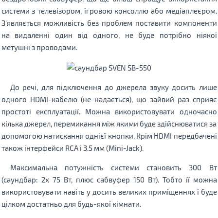
системи з телевізором, ігровою консоллю або медіаплеєром.
З'являється можливість без проблем поставити компоненти
на видаленні один від одного, не буде потрібно ніякої
метушні з проводами.
До речі, для підключення до джерела звуку досить лише
одного HDMI-кабелю (не надається), що зайвий раз сприяє
простоті експлуатації. Можна використовувати одночасно
кілька джерел, перемикання між якими буде здійснюватися за
допомогою натискання однієї кнопки. Крім HDMI передбачені
також інтерфейси RCA і 3.5 мм (Mini-Jack).
Максимальна потужність системи становить 300 Вт
(саундбар: 2х 75 Вт, плюс сабвуфер 150 Вт). Тобто її можна
використовувати навіть у досить великих приміщеннях і буде
цілком достатньо для будь-якої кімнати.