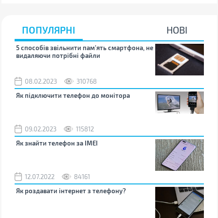
ПОПУЛЯРНІ
НОВІ
5 способів звільнити пам’ять смартфона, не
Що 
видаляючи потрібні файли
тих
08.02.2023
310768
1
Як підключити телефон до монітора
Як 
зно
09.02.2023
115812
0
Як знайти телефон за IMEI
Чом
12.07.2022
84161
0
Як роздавати інтернет з телефону?
Як 
від