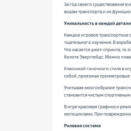
За год своего существования в 
видам транспорта и их функци
Уникальность в каждой детали
Каждое игровое транспортное с
тщательного изучения. В аэроба
Что касается джет-спринта, то 
болоте Эверглейдс. Можно плав
Классикой гоночного стиля в и
собой, проезжая трехметровые
Учитывая многообразие транспор
становится чистым спортивным
В игре красивая графика и реа
мотоциклами. При повреждении
Ролевая система