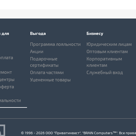
 для
Выгода
Бизнесу
Программа лояльности
Юридическим лицам
Акции
Оптовым клиентам
оплата
Подарочные
Корпоративным
сертификаты
клиентам
емонт
Оплата частями
Служебный вход
центры
Уцененные товары
оферта
альности
© 1996 - 2026 ООО "Приватинвест", "BRAIN Computers™". Все пра