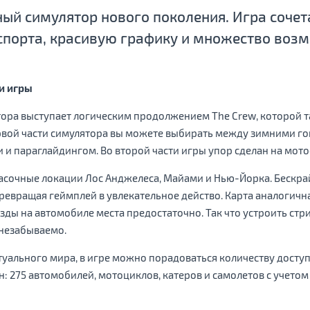
ный симулятор нового поколения. Игра сочета
спорта, красивую графику и множество возм
ки игры
тора выступает логическим продолжением The Crew, которой 
ервой части симулятора вы можете выбирать между зимними 
и параглайдингом. Во второй части игры упор сделан на мото
сочные локации Лос Анджелеса, Майами и Нью-Йорка. Бескрай
евращая геймплей в увлекательное действо. Карта аналогична 
езды на автомобиле места предостаточно. Так что устроить ст
 незабываемо.
уального мира, в игре можно порадоваться количеству досту
: 275 автомобилей, мотоциклов, катеров и самолетов с учет