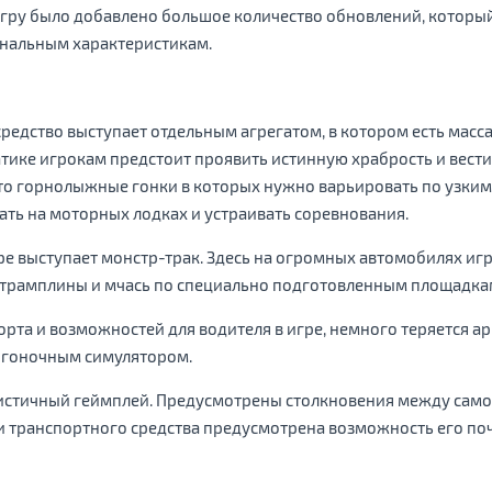
игру было добавлено большое количество обновлений, который 
ональным характеристикам.
редство выступает отдельным агрегатом, в котором есть масс
тике игрокам предстоит проявить истинную храбрость и вести
это горнолыжные гонки в которых нужно варьировать по узким
ать на моторных лодках и устраивать соревнования.
гре выступает монстр-трак. Здесь на огромных автомобилях иг
 трамплины и мчась по специально подготовленным площадка
та и возможностей для водителя в игре, немного теряется ар
 гоночным симулятором.
листичный геймплей. Предусмотрены столкновения между само
 транспортного средства предусмотрена возможность его по