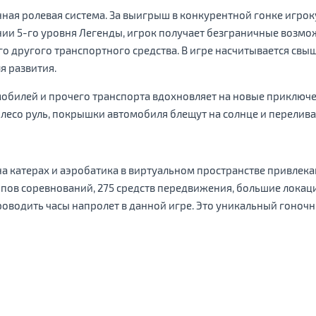
ная ролевая система. За выигрыш в конкурентной гонке игрок
нии 5-го уровня Легенды, игрок получает безграничные возмо
 другого транспортного средства. В игре насчитывается свыше
я развития.
обилей и прочего транспорта вдохновляет на новые приключе
лесо руль, покрышки автомобиля блещут на солнце и перелива
 на катерах и аэробатика в виртуальном пространстве привлек
типов соревнований, 275 средств передвижения, большие локац
роводить часы напролет в данной игре. Это уникальный гоночн