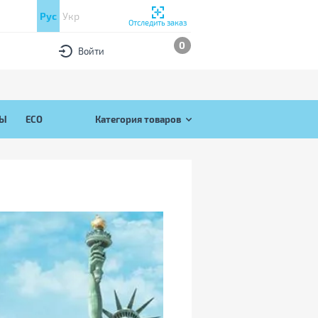
Рус
Укр
Отследить заказ
0
Войти
РЫ
ECO
Категория товаров