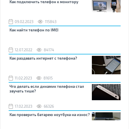
Как подключить телефон к монитору
09.02.2023
115843
Как найти телефон по IMEI
12.07.2022
84174
Как раздавать интернет с телефона?
11.02.2023
81615
Что делать если динамик телефона стал
звучать тише?
17.02.2023
66326
Как проверить батарею ноутбука на износ?