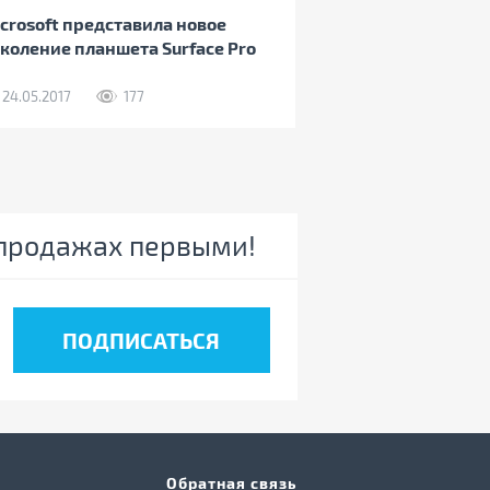
crosoft представила новое
коление планшета Surface Pro
24.05.2017
177
спродажах первыми!
Обратная связь