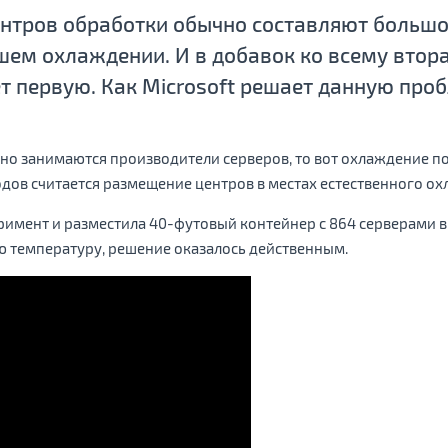
ентров обработки обычно составляют большо
шем охлаждении. И в добавок ко всему втор
т первую. Как Microsoft решает данную про
о занимаются производители серверов, то вот охлаждение по
дов считается размещение центров в местах естественного ох
римент и разместила 40-футовый контейнер с 864 серверами в 
 температуру, решение оказалось действенным.