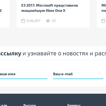
Е3 2017: Microsoft представила
Mi
2
мощнейшую Xbox One X
по
12.06.2017
317
ассылку
и узнавайте о новостях и ра
 для
Выгода
Бизнесу