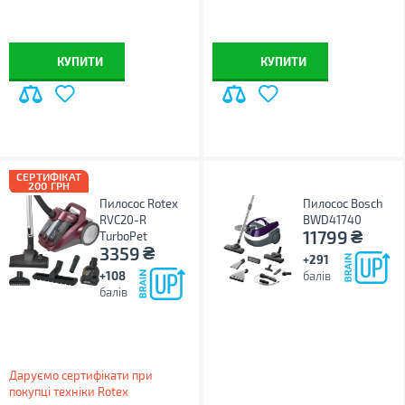
КУПИТИ
КУПИТИ
СЕРТИФІКАТ
200 ГРН
Пилосос Rotex
Пилосос Bosch
RVC20-R
BWD41740
₴
11799
TurboPet
₴
3359
+291
+108
балів
балів
Даруємо сертифікати при
покупці техніки Rotex