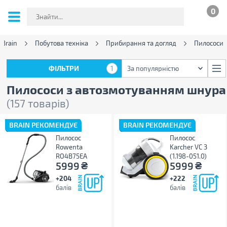
0
 Brain
Побутова техніка
Прибирання та догляд
Пилососи
ФІЛЬТРИ
1
За популярністю
ФІЛЬТРИ
1
За популярністю
Пилососи з автозмотуванням шнура
(157 товарів)
BRAIN РЕКОМЕНДУЄ
BRAIN РЕКОМЕНДУЄ
Пилосос
Пилосос
Rowenta
Karcher VC 3
RO4B75EA
(1.198-051.0)
₴
₴
5999
5999
+204
+222
балів
балів