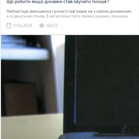
Що робити якщо динамік став звучати тихіше?
Найчастіше зменшення гучності пов'язане не з самим динаміком,
а із захисною сіткою. Її легко почистити своїми руками, причому,
швидше за все, у вас вдома вже є все необхідне для цього.
17.02.2023
66323