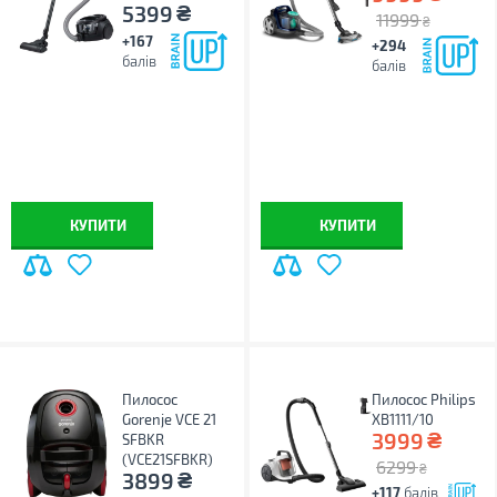
₴
5399
11999
₴
+167
+294
балів
балів
КУПИТИ
КУПИТИ
Пилосос
Пилосос Philips
Gorenje VCE 21
XB1111/10
₴
3999
SFBKR
(VCE21SFBKR)
6299
₴
₴
3899
+117
балів