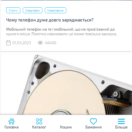
Статті
Смартфон
Смартфони
Чому телефон дуже довго заряджається?
Мобільний телефон на те і мобільний, що не прив'язаний до
одного місця. Помітно нівелювати це може повільна зарядка,
через яку доводиться годинником бути прив'язаним до розетки.
01.03.2023
46406
Головна
Каталог
Кошик
Бажання
Більше