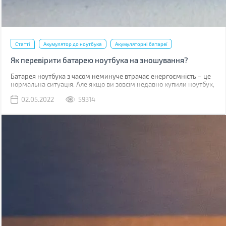
Статті
Акумулятор до ноутбука
Акумуляторні батареї
Як перевірити батарею ноутбука на зношування?
​​​​​Батарея ноутбука з часом неминуче втрачає енергоємність – це
нормальна ситуація. Але якщо ви зовсім недавно купили ноутбук,
такий стан справ вимагає вашої уваги. У випадку, коли
02.05.2022
59314
гарантійний термін батареї (зазвичай від 1 до 3 років залежно від
типу акумулятора та виробника) не вийшов, а вона сильно
зносилася (більше 20%), то виробник здійснює безкоштовну
заміну.