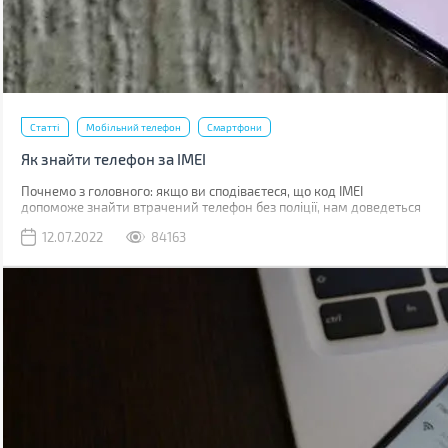
Статті
Мобільний телефон
Смартфони
Як знайти телефон за IMEI
Почнемо з головного: якщо ви сподіваєтеся, що код IMEI
допоможе знайти втрачений телефон без поліції, нам доведеться
вас розчарувати. Якщо ви загубили телефон, наявність коду не
12.07.2022
84163
допоможе абсолютно. Якщо його вкрали, IMEI слід повідомити
поліції, що дозволить відшукати смартфон у майбутньому.