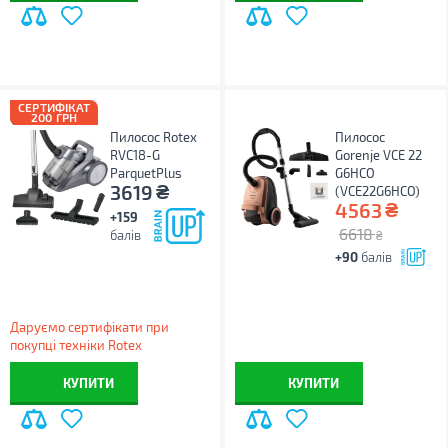
СЕРТИФІКАТ
200 ГРН
Пилосос Rotex
Пилосос
RVC18-G
Gorenje VCE 22
ParquetPlus
G6HCO
₴
3619
(VCE22G6HCO)
₴
4563
+159
6618
балів
₴
+90
балів
Даруємо сертифікати при
покупці техніки Rotex
КУПИТИ
КУПИТИ