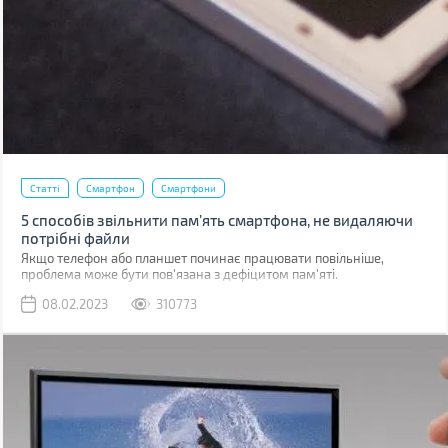
Статті
Смартфон
Смартфони
5 способів звільнити пам’ять смартфона, не видаляючи
потрібні файли
Якщо телефон або планшет починає працювати повільніше,
проблема може бути пов'язана з дефіцитом пам'яті.
08.02.2023
310773