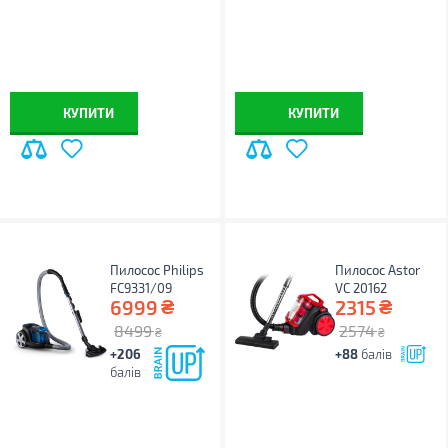
КУПИТИ
КУПИТИ
Пилосос Philips
Пилосос Astor
FC9331/09
VC 20162
₴
₴
6999
2315
8499
2574
₴
₴
+206
+88
балів
балів