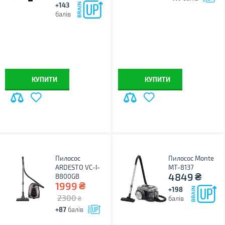
+143
балів
КУПИТИ
КУПИТИ
Пилосос
Пилосос Monte
ARDESTO VC-I-
MT-8137
₴
4849
B800GB
₴
1999
+198
2300
балів
₴
+87
балів