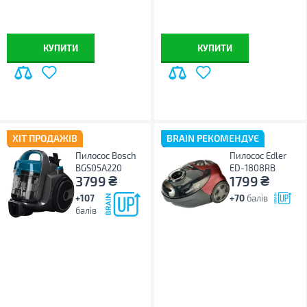
КУПИТИ
КУПИТИ
ХІТ ПРОДАЖІВ
BRAIN РЕКОМЕНДУЄ
Пилосос Bosch
Пилосос Edler
BGS05A220
ED-1808RB
₴
₴
3799
1799
+107
+70
балів
балів