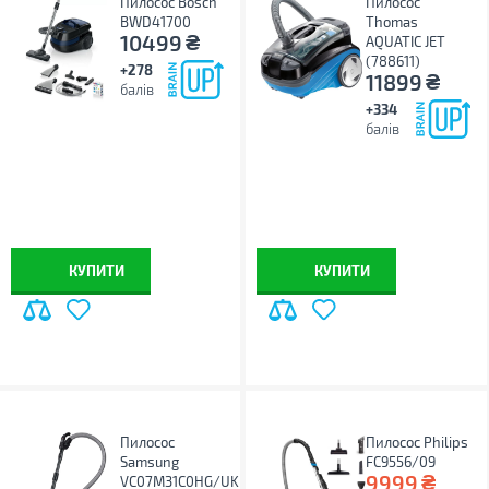
Пилосос Bosch
Пилосос
BWD41700
Thomas
₴
10499
AQUATIC JET
(788611)
+278
₴
11899
балів
+334
балів
КУПИТИ
КУПИТИ
Пилосос
Пилосос Philips
Samsung
FC9556/09
₴
9999
VC07M31C0HG/UK