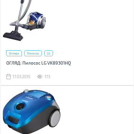
Огляди
Пилосос
LG
ОГЛЯД: Пилосос LG VK89301HQ
17.03.2015
173