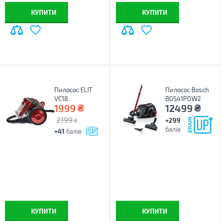
КУПИТИ
КУПИТИ
Пилосос ELIT
Пилосос Bosch
VC18
BGS41POW2
₴
₴
1999
12499
2199
+299
₴
балів
+41
балів
КУПИТИ
КУПИТИ