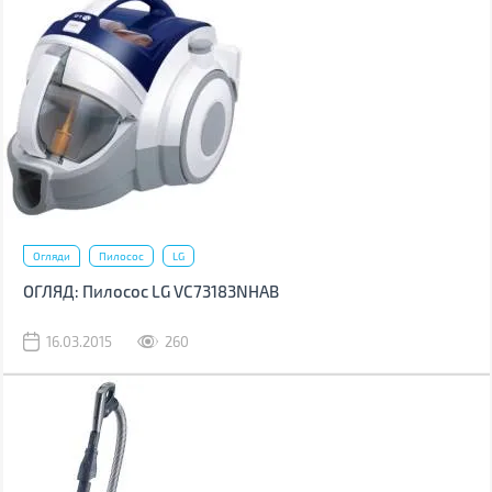
Огляди
Пилосос
LG
ОГЛЯД: Пилосос LG VC73183NHAB
16.03.2015
260