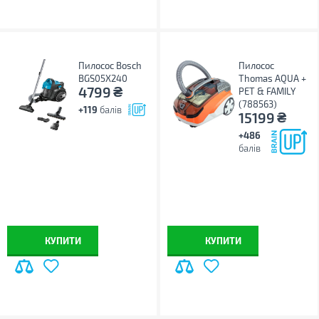
Пилосос Bosch
Пилосос
BGS05X240
Thomas AQUA +
₴
4799
PET & FAMILY
(788563)
+119
балів
₴
15199
+486
балів
КУПИТИ
КУПИТИ