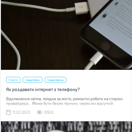
Статті
Смартфон
Смартфони
Як роздавати інтернет з телефону?
Відключення світла, поїздка за місто, ремонтні роботи на стороні
провайдера… Може бути безліч причин, через які відсутній
звичний дротовий інтернет. У такий момент може виручити
11.02.2023
81612
мобільна мережа, звичайно, якщо ви знаходитесь у зоні її
покриття.