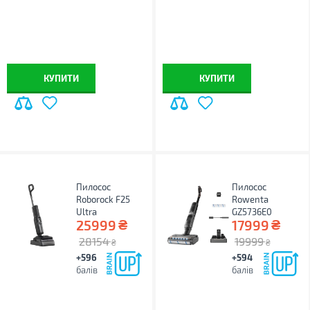
КУПИТИ
КУПИТИ
Пилосос
Пилосос
Roborock F25
Rowenta
Ultra
GZ5736E0
₴
₴
25999
17999
28154
19999
₴
₴
+596
+594
балів
балів