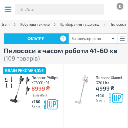
0
 Brain
Побутова техніка
Прибирання та догляд
Пилососи
ФІЛЬТРИ
1
За популярністю
ФІЛЬТРИ
1
За популярністю
Пилососи з часом роботи 41-60 хв
(109 товарів)
BRAIN РЕКОМЕНДУЄ
Пилосос Philips
Пилосос Xiaomi
XC3031/01
G20 Lite
₴
₴
8999
4999
15999
+143
₴
балів
+260
балів