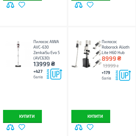
Пилосос AIWA
Пилосос
AVC-630
Roborock Alioth
ZenkaiSu Evo 5
Lite H60 Hub
₴
8999
(AVC630)
₴
13999
13999
₴
+427
+179
балів
балів
КУПИТИ
КУПИТИ