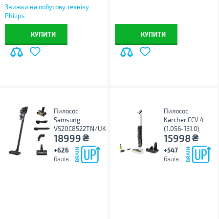
Знижки на побутову техніку
Philips
КУПИТИ
КУПИТИ
Пилосос
Пилосос
Samsung
Karcher FCV 4
VS20C8522TN/UK
(1.056-131.0)
₴
₴
18999
15998
+626
+547
балів
балів