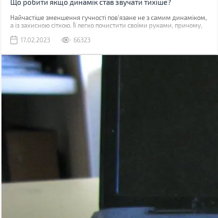
Що робити якщо динамік став звучати тихіше?
Найчастіше зменшення гучності пов'язане не з самим динаміком,
а із захисною сіткою. Її легко почистити своїми руками, причому,
швидше за все, у вас вдома вже є все необхідне для цього.
17.02.2023
66323