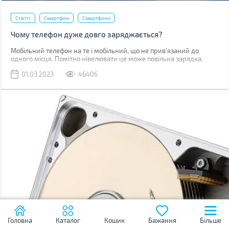
Статті
Смартфон
Смартфони
Чому телефон дуже довго заряджається?
Мобільний телефон на те і мобільний, що не прив'язаний до
одного місця. Помітно нівелювати це може повільна зарядка,
через яку доводиться годинником бути прив'язаним до розетки.
01.03.2023
46406
Головна
Каталог
Кошик
Бажання
Більше