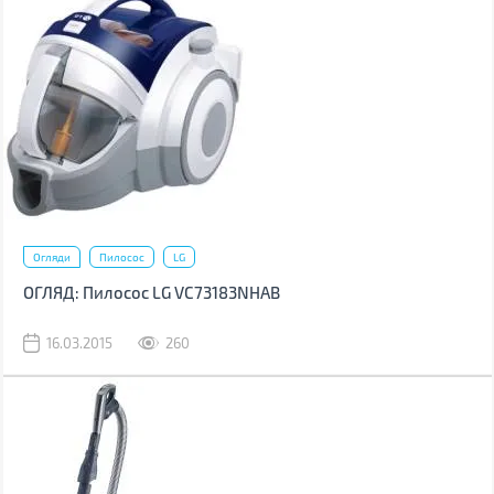
Огляди
Пилосос
LG
ОГЛЯД: Пилосос LG VC73183NHAB
16.03.2015
260