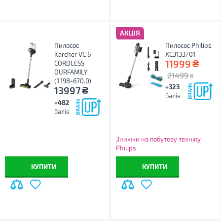
АКЦІЯ
Пилосос
Пилосос Philips
Karcher VC 6
XC3133/01
₴
11999
CORDLESS
OURFAMILY
21499
₴
(1.198-670.0)
+323
₴
13997
балів
+482
балів
Знижки на побутову техніку
Philips
КУПИТИ
КУПИТИ