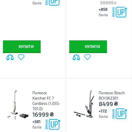
38999
балів
₴
+859
балів
КУПИТИ
КУПИТИ
Пилосос
Пилосос Bosch
Karcher FC 7
BCH3K2301
₴
8499
Cordless (1.055-
701.0)
+172
₴
16999
балів
+581
балів