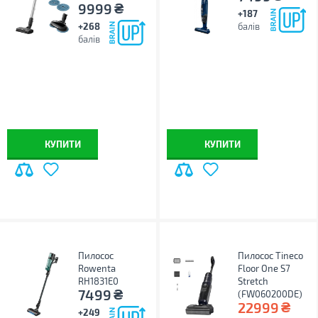
₴
9999
+187
+268
балів
балів
КУПИТИ
КУПИТИ
Пилосос
Пилосос Tineco
Rowenta
Floor One S7
RH1831E0
Stretch
₴
7499
(FW060200DE)
₴
22999
+249