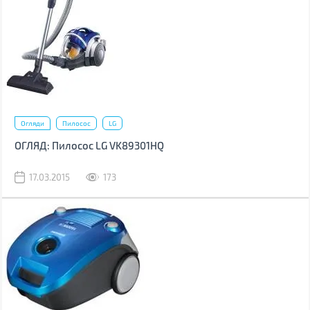
Огляди
Пилосос
LG
ОГЛЯД: Пилосос LG VK89301HQ
17.03.2015
173