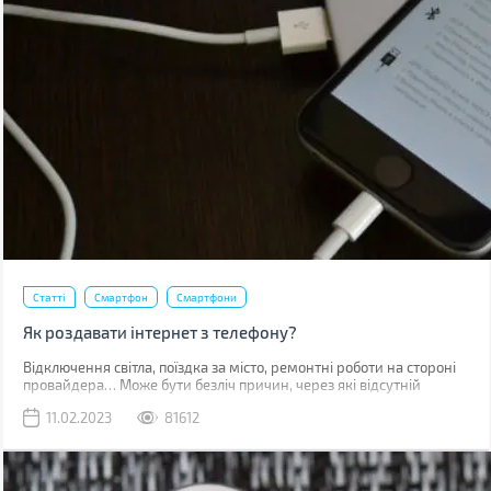
Статті
Смартфон
Смартфони
Як роздавати інтернет з телефону?
Відключення світла, поїздка за місто, ремонтні роботи на стороні
провайдера… Може бути безліч причин, через які відсутній
звичний дротовий інтернет. У такий момент може виручити
11.02.2023
81612
мобільна мережа, звичайно, якщо ви знаходитесь у зоні її
покриття.