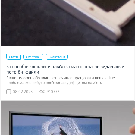
Статті
Смартфон
Смартфони
5 способів звільнити пам’ять смартфона, не видаляючи
потрібні файли
Якщо телефон або планшет починає працювати повільніше,
проблема може бути пов'язана з дефіцитом пам'яті.
08.02.2023
310773