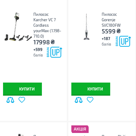
Пилосос
Пилосос
Karcher VC 7
Gorenje
Cordless
SVC180FW
₴
5599
yourMax (1.198-
710.0)
+187
₴
17998
балів
+599
балів
КУПИТИ
КУПИТИ
АКЦІЯ