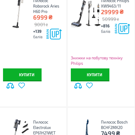
Пилосос
Пилосос Philips
Roborock Aries
XW9463/11
₴
29999
H60 Pro
₴
6999
50999
₴
9001
₴
+816
+139
балів
балів
Знижки на побутову техніку
Philips
КУПИТИ
КУПИТИ
Пилосос
Пилосос Bosch
Electrolux
BCHF2MX20
₴
7499
EP61H21WET