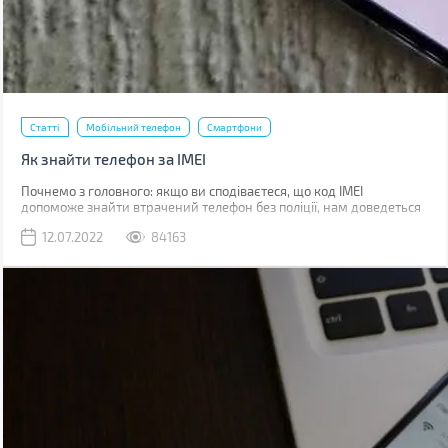
Статті
Мобільний телефон
Смартфони
Як знайти телефон за IMEI
Почнемо з головного: якщо ви сподіваєтеся, що код IMEI
допоможе знайти втрачений телефон без поліції, нам доведеться
вас розчарувати. Якщо ви загубили телефон, наявність коду не
12.07.2022
84163
допоможе абсолютно. Якщо його вкрали, IMEI слід повідомити
поліції, що дозволить відшукати смартфон у майбутньому.