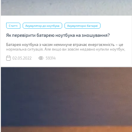
Статті
Акумулятор до ноутбука
Акумуляторні батареї
Як перевірити батарею ноутбука на зношування?
​​​​​Батарея ноутбука з часом неминуче втрачає енергоємність – це
нормальна ситуація. Але якщо ви зовсім недавно купили ноутбук,
такий стан справ вимагає вашої уваги. У випадку, коли
02.05.2022
59314
гарантійний термін батареї (зазвичай від 1 до 3 років залежно від
типу акумулятора та виробника) не вийшов, а вона сильно
зносилася (більше 20%), то виробник здійснює безкоштовну
заміну.