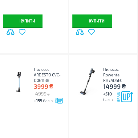
КУПИТИ
КУПИТИ
Пилосос
Пилосос
ARDESTO CVC-
Rowenta
D0611BB
RH7AD5E0
₴
₴
3999
14999
4999
+510
₴
балів
+155
балів