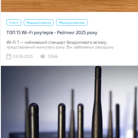
Статті
Маршрутизатор
Маршрутизатори
ТОП 15 Wi-Fi роутерів - Рейтинг 2025 року
Wi-Fi 7 — найновіший стандарт бездротового зв’язку,
представлений минулого року. Він забезпечує рекордну
швидкість передачі даних — до 46 Гбіт/с, а також наднизькі
03.06.2025
12666
затримки. Втім, щоб повністю розкрити потенціал цієї технології,
потрібне високопродуктивне «залізо» та надшвидкісні мережеві
порти, що робить такі маршрутизатори дорогими й не завжди
практичними.