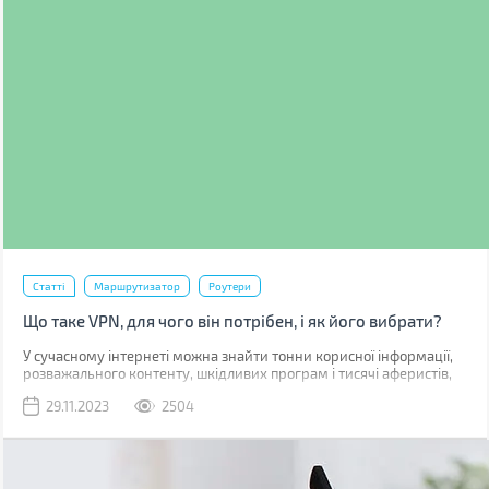
Статті
Маршрутизатор
Роутери
Що таке VPN, для чого він потрібен, і як його вибрати?
У сучасному інтернеті можна знайти тонни корисної інформації,
розважального контенту, шкідливих програм і тисячі аферистів,
які бажають отримати доступ до ваших персональних даних. Тож
29.11.2023
2504
захист вашої анонімності та безпеки в мережі важливий аспект
дайвінгу в цифрові безодні. Забезпечити інкогніто і безпеку
банківських рахунків допомагає низка сервісів і технологій, про
один з яких, а саме про VPN, ми й поговоримо в цій статті.