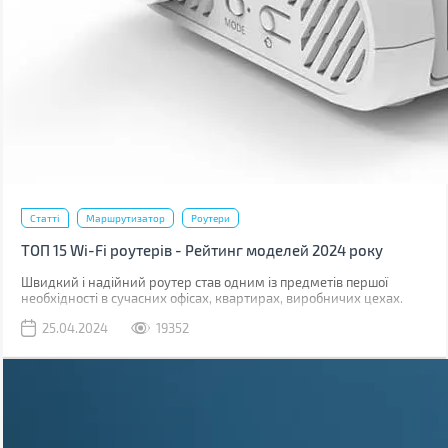
Статті
Маршрутизатор
Роутери
ТОП 15 Wi-Fi роутерів - Рейтинг моделей 2024 року
Швидкий і надійний роутер став одним із предметів першої
необхідності в сучасних офісах, квартирах, виробничих цехах.
Скрізь де потрібно "по повітрю" роздати інтернет на безліч
25.04.2024
19352
гаджетів.