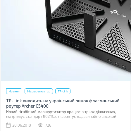
Новини
Маршрутизатор
TP-Link
TP-Link виводить на український ринок флагманський
роутер Archer C5400
Новий гігабітний маршрутизатор працює в трьох діапазонах,
підтримує стандарт 802.11ac і гарантує надзвичайно високий
рівень швидкодії під час онлайн-ігор або перегляду відео в
20.06.2018
726
форматі 4К.