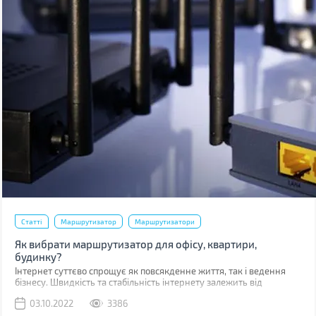
Статті
Маршрутизатор
Маршрутизатори
Як вибрати маршрутизатор для офісу, квартири,
будинку?
Інтернет суттєво спрощує як повсякденне життя, так і ведення
бізнесу. Швидкість та стабільність інтернету залежить від
багатьох факторів, у тому числі від Wi-Fi роутера
03.10.2022
3386
(маршрутизатора).