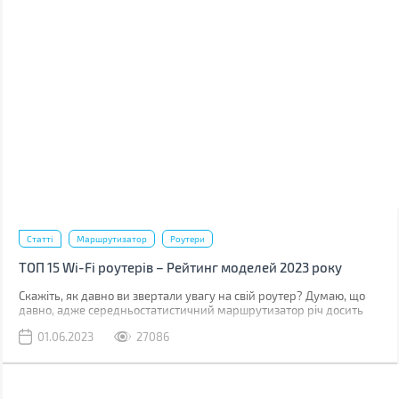
Статті
Маршрутизатор
Роутери
ТОП 15 Wi-Fi роутерів – Рейтинг моделей 2023 року
Скажіть, як давно ви звертали увагу на свій роутер? Думаю, що
давно, адже середньостатистичний маршрутизатор річ досить
непомітна: стоїть собі тихенько в кутку, їсти не просить, мирно
01.06.2023
27086
припадає пилом. Але варто сигналу почати зникати, а швидкості
просісти, і до цього девайсу враз приковується багато уваги.