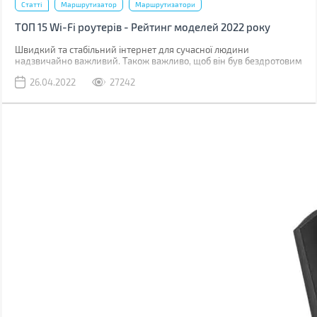
Статті
Маршрутизатор
Маршрутизатори
ТОП 15 Wi-Fi роутерів - Рейтинг моделей 2022 року
Швидкий та стабільний інтернет для сучасної людини
надзвичайно важливий. Також важливо, щоб він був бездротовим
– крім очевидної відсутності проводів, це свобода в підключенні
26.04.2022
27242
до абсолютно будь-яких пристроїв та економія на мобільному
трафіку коли ви знаходитесь у зоні дії маршрутизатора.