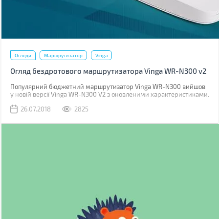
Огляди
Маршрутизатор
Vinga
Огляд бездротового маршрутизатора Vinga WR-N300 v2
Популярний бюджетний маршрутизатор Vinga WR-N300 вийшов
у новій версії Vinga WR-N300 V2 з оновленими характеристиками.
Отже, давайте подивимося, що ж приховує в собі ця загадкова
26.07.2018
2825
V2?