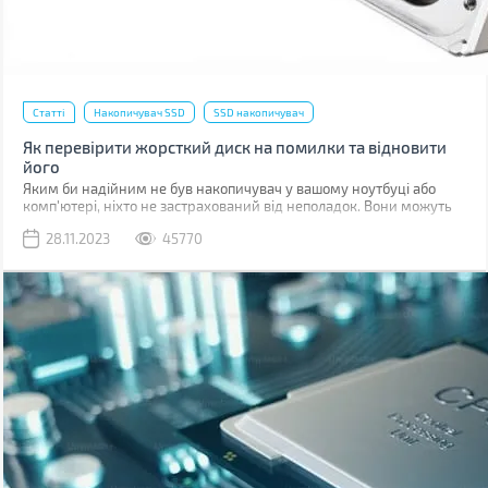
Статті
Накопичувач SSD
SSD накопичувач
Як перевірити жорсткий диск на помилки та відновити
його
Яким би надійним не був накопичувач у вашому ноутбуці або
комп'ютері, ніхто не застрахований від неполадок. Вони можуть
бути пов'язані з програмними помилками або фізичними
28.11.2023
45770
ушкодженнями комірок пам'яті.