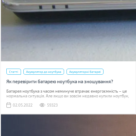
Статті
Акумулятор до ноутбука
Акумуляторні батареї
Як перевірити батарею ноутбука на зношування?
​​​​​Батарея ноутбука з часом неминуче втрачає енергоємність – це
нормальна ситуація. Але якщо ви зовсім недавно купили ноутбук,
такий стан справ вимагає вашої уваги. У випадку, коли
02.05.2022
59323
гарантійний термін батареї (зазвичай від 1 до 3 років залежно від
типу акумулятора та виробника) не вийшов, а вона сильно
зносилася (більше 20%), то виробник здійснює безкоштовну
заміну.