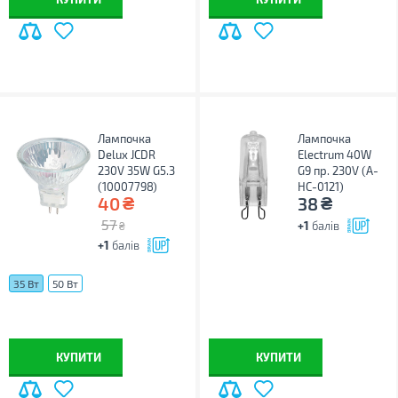
Лампочка
Лампочка
Delux JCDR
Electrum 40W
230V 35W G5.3
G9 пр. 230V (A-
(10007798)
HC-0121)
₴
₴
40
38
57
+1
балів
₴
+1
балів
35 Вт
50 Вт
КУПИТИ
КУПИТИ