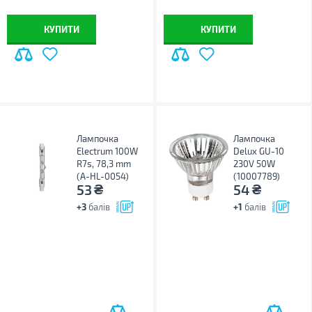
КУПИТИ
КУПИТИ
Лампочка
Лампочка
Electrum 100W
Delux GU-10
R7s, 78,3 mm
230V 50W
(A-HL-0054)
(10007789)
₴
₴
53
54
+3
балів
+1
балів