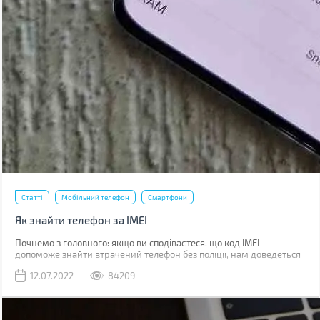
Статті
Мобільний телефон
Смартфони
Як знайти телефон за IMEI
Почнемо з головного: якщо ви сподіваєтеся, що код IMEI
допоможе знайти втрачений телефон без поліції, нам доведеться
вас розчарувати. Якщо ви загубили телефон, наявність коду не
12.07.2022
84209
допоможе абсолютно. Якщо його вкрали, IMEI слід повідомити
поліції, що дозволить відшукати смартфон у майбутньому.