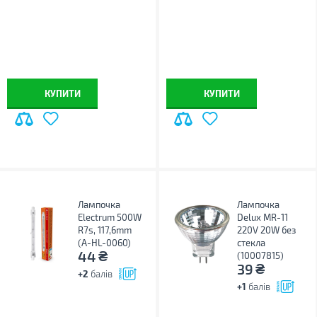
КУПИТИ
КУПИТИ
Лампочка
Лампочка
Electrum 500W
Delux MR-11
R7s, 117,6mm
220V 20W без
(A-HL-0060)
стекла
₴
44
(10007815)
₴
39
+2
балів
+1
балів