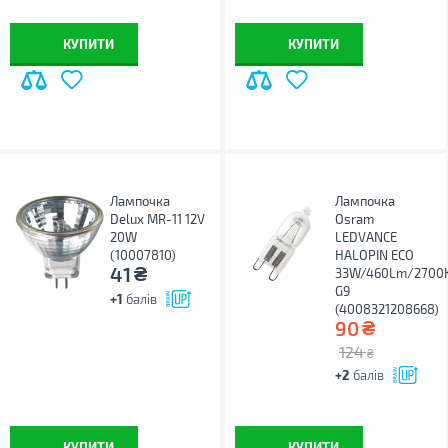
КУПИТИ
КУПИТИ
Лампочка
Лампочка
Delux MR-11 12V
Osram
20W
LEDVANCE
(10007810)
HALOPIN ECO
₴
41
33W/460Lm/2700
G9
+1
балів
(4008321208668)
₴
90
124
₴
+2
балів
КУПИТИ
КУПИТИ