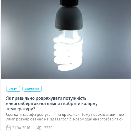
Статті
Лампочка
Як правильно розрахувати потужність
енергозберігаючої лампи і вибрати колірну
температуру?
Сьогодні тарифи ростуть як на дріжджах. Тому перехід зi звичних
ламп розжарювання на, здавалося б, новомодні енергозберігаючі
лампи не просто виправданий, а життєво необхідний. Проте як
21.04.2016
3220
же правильно вирахувати потужність «економки», щоб у