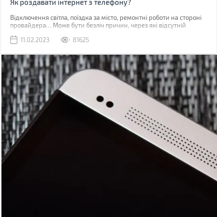
Як роздавати інтернет з телефону?
Відключення світла, поїздка за місто, ремонтні роботи на стороні
провайдера… Може бути безліч причин, через які відсутній
звичний дротовий інтернет. У такий момент може виручити
11.02.2023
81625
мобільна мережа, звичайно, якщо ви знаходитесь у зоні її
покриття.