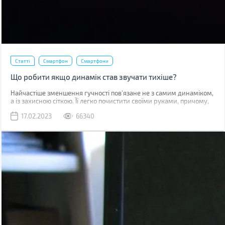
Статті
Смартфон
Смартфони
Що робити якщо динамік став звучати тихіше?
Найчастіше зменшення гучності пов'язане не з самим динаміком,
а із захисною сіткою. Її легко почистити своїми руками, причому,
швидше за все, у вас вдома вже є все необхідне для цього.
17.02.2023
66340