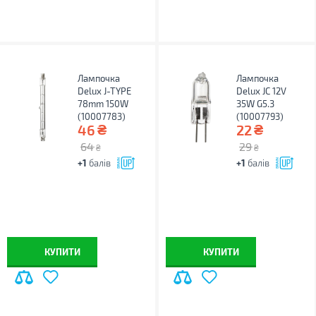
Лампочка
Лампочка
Delux J-TYPE
Delux JC 12V
78mm 150W
35W G5.3
(10007783)
(10007793)
₴
₴
46
22
64
29
₴
₴
+1
балів
+1
балів
КУПИТИ
КУПИТИ