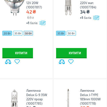
12V 20W
220V мат.
(10007817)
(10007784)
₴
₴
42
34
63
+1
балів
₴
+1
балів
20 Вт
35 Вт
50 Вт
35 Вт
50 Вт
КУПИТИ
КУПИТИ
Лампочка
Лампочка
Delux G-9 35W
Delux J-TYPE
220V прозр
189mm 1000W
(10007785)
(10007778)