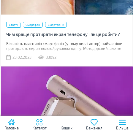
Статті
Смартфон
Смартфони
Чим краще протирати екран телефону і як це робити?
Більшість власників смартфонів (у тому числі автор) найчастіше
протирають екран полою/рукавом одягу. Метод дієвий, але не
найкращий. До серйозних поломок він не призведе, але якщо ви
23.02.2023
33092
уважно придивитесь до дисплея, скоріше за все побачите
маленькі подряпини. Одна з причин їх появи – неправильне
очищення.
Головна
Каталог
Кошик
Бажання
Більше