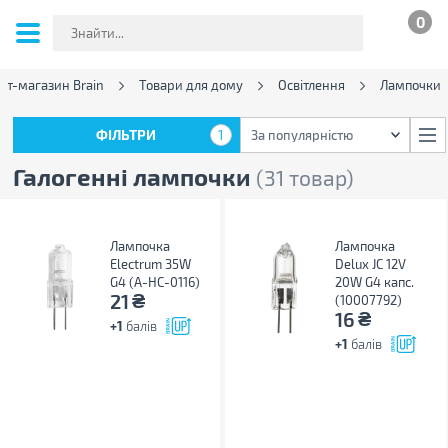
0
ет-магазин Brain
Товари для дому
Освітлення
Лампочки
ФІЛЬТРИ
1
За популярністю
ФІЛЬТРИ
1
За популярністю
Галогенні лампочки
(31 товар)
Лампочка
Лампочка
Electrum 35W
Delux JC 12V
G4 (A-HC-0116)
20W G4 капс.
₴
21
(10007792)
₴
16
+1
балів
+1
балів