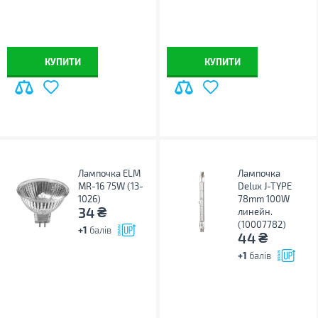
КУПИТИ
КУПИТИ
Лампочка ELM
Лампочка
MR-16 75W (13-
Delux J-TYPE
1026)
78mm 100W
₴
34
линейн.
(10007782)
+1
балів
₴
44
+1
балів