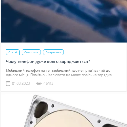
Статті
Смартфон
Смартфони
Чому телефон дуже довго заряджається?
Мобільний телефон на те і мобільний, що не прив'язаний до
одного місця. Помітно нівелювати це може повільна зарядка,
через яку доводиться годинником бути прив'язаним до розетки.
01.03.2023
46413