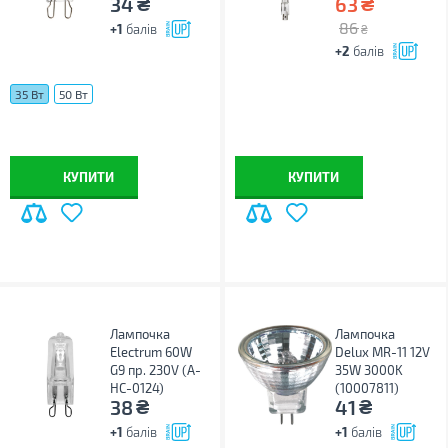
₴
₴
34
63
86
+1
балів
₴
+2
балів
35 Вт
50 Вт
КУПИТИ
КУПИТИ
Лампочка
Лампочка
Electrum 60W
Delux MR-11 12V
G9 пр. 230V (A-
35W 3000K
HC-0124)
(10007811)
₴
₴
38
41
+1
балів
+1
балів