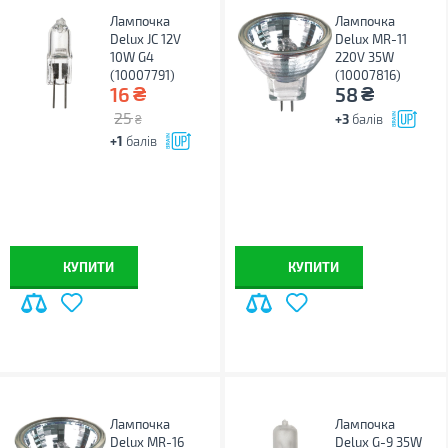
Лампочка
Лампочка
Delux JC 12V
Delux MR-11
10W G4
220V 35W
(10007791)
(10007816)
₴
₴
16
58
25
+3
балів
₴
+1
балів
КУПИТИ
КУПИТИ
Лампочка
Лампочка
Delux MR-16
Delux G-9 35W