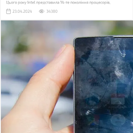
Цього року Intel представила 14-те покоління процесорів,
побудованих на техпроцесі 6 нм, також, поступово, дешевшають
23.04.2024
34380
рішення для платформ з підтримкою шини обміну даними PCI 5.0
і оперативної пам'яті DDR5.