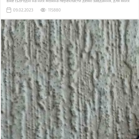
вже сьогодні на них можна перекласти деякі завдання, для яких
раніше використовувався комп'ютер.
09.02.2023
115880