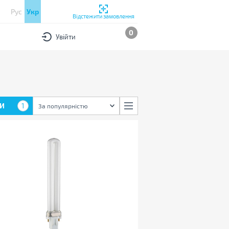
Рус
Укр
Відстежити замовлення
0
Увійти
И
1
За популярністю