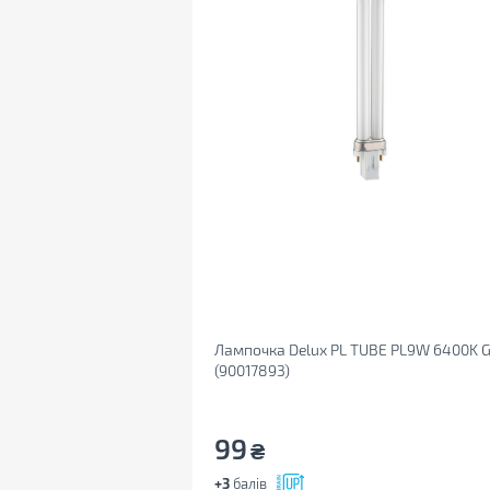
Лампочка Delux PL TUBE PL9W 6400K 
(90017893)
99
₴
+3
балів