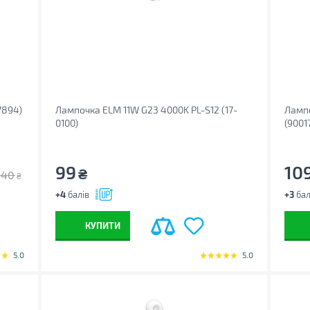
7894)
Лампочка ELM 11W G23 4000K PL-S12 (17-
Лампо
0100)
(9001
99
10
₴
140
₴
+4
балів
+3
бал
КУПИТИ
5.0
5.0