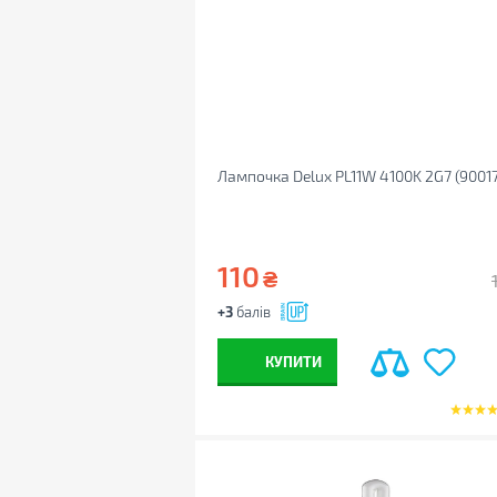
Лампочка Delux PL11W 4100K 2G7 (9001
110
₴
+3
балів
КУПИТИ