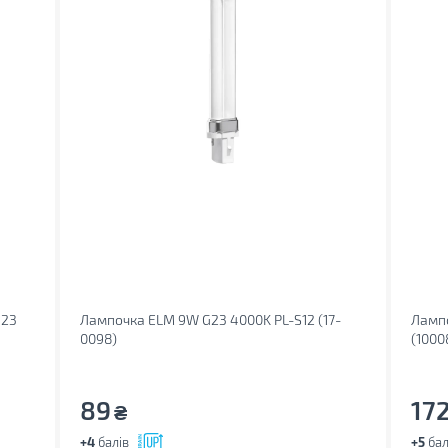
G23
Лампочка ELM 9W G23 4000K PL-S12 (17-
Лампо
0098)
(1000
89
17
₴
+4
балів
+5
бал