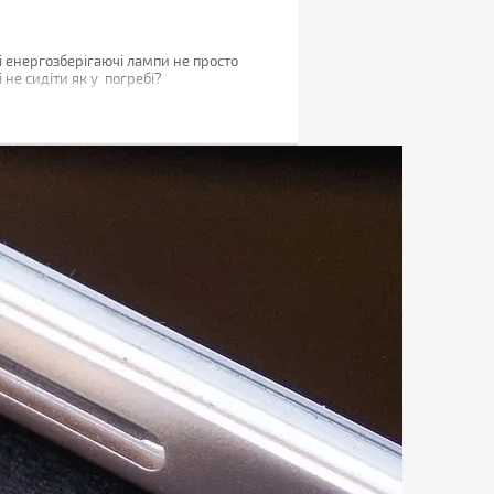
і енергозберігаючі лампи не просто
не сидіти як у погребі?