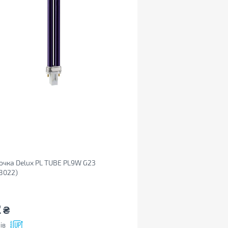
чка Delux PL TUBE PL9W G23
8022)
2
₴
ів