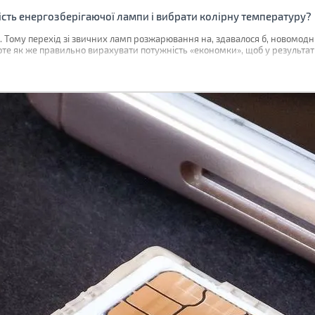
сть енергозберігаючої лампи і вибрати колірну температуру?
. Тому перехід зi звичних ламп розжарювання на, здавалося б, новомодн
те як же правильно вирахувати потужність «економки», щоб у результаті 