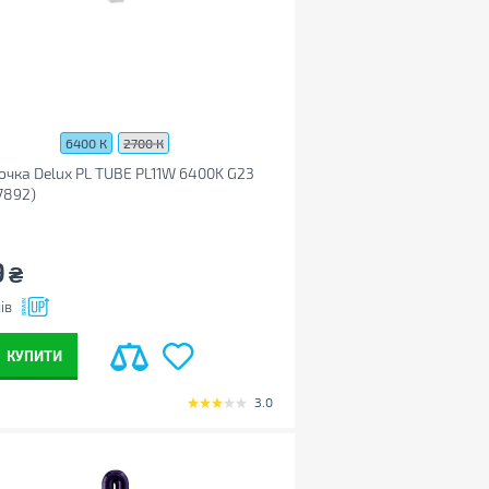
6400 К
2700 К
чка Delux PL TUBE PL11W 6400K G23
7892)
9
₴
ів
КУПИТИ
3.0