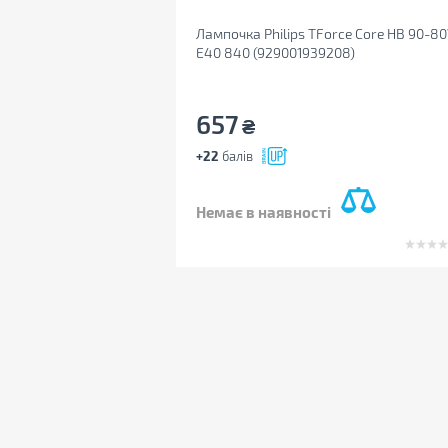
Лампочка Philips TForce Core HB 90-8
E40 840 (929001939208)
657
₴
+22
балів
Немає в наявності