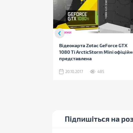
Новини
Відеокарта Zotac GeForce GTX
1080 Ti ArcticStorm Mini офіційн
представлена
20.10.2017
485
Підпишіться на ро