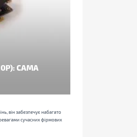
0P): САМА
нь, він забезпечує набагато
еревагами сучасних фірмових