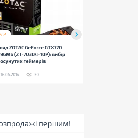
Огляд ZOTAC GeF
3072Mb AMP!: В
графіка з завод
фірмовим коль
яди
26.05.2014
ляд ZOTAC GeForce GTX770
96Mb (ZT-70304-10P): вибір
осунутих геймерів
16.06.2014
30
 розпродажі першим!