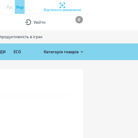
Рус
Укр
Відстежити замовлення
0
Увійти
продуктивність в іграх
ЯДИ
ECO
Категорія товарів