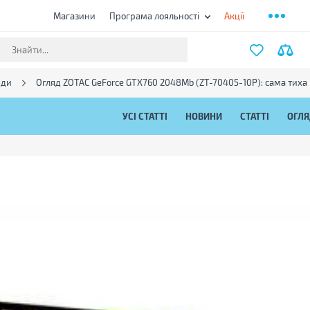
Магазини
Програма лояльності
Акції
яди
Огляд ZOTAC GeForce GTX760 2048Mb (ZT-70405-10P): сама тиха 
УСІ СТАТТІ
НОВИНИ
СТАТТІ
ОГЛ