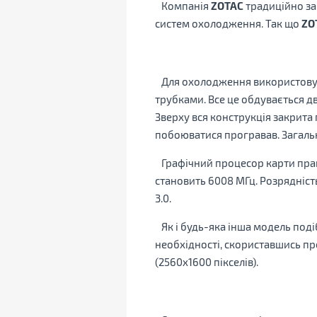
Компанія
ZOTAC
традиційно за
систем охолодження. Так що
ZO
Для охолодження використовуєт
трубками. Все це обдувається 
Зверху вся конструкція закрит
побоюватися програвав. Загальн
Графічний процесор карти працю
становить 6008 МГц. Розрядність
3.0.
Як і будь-яка інша модель подіб
необхідності, скориставшись п
(2560x1600 пікселів).