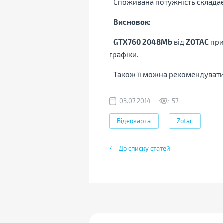
Споживана потужність складає 1
Висновок:
GTX760 2048Mb
від
ZOTAC
при
графіки.
Також її можна рекомендувати 
03.07.2014
57
Відеокарта
Zotac
До списку статей