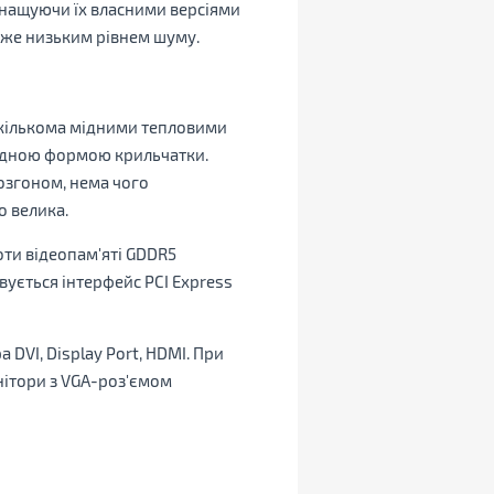
нащуючи їх власними версіями
уже низьким рівнем шуму.
екількома мідними тепловими
ладною формою крильчатки.
озгоном, нема чого
о велика.
оти відеопам'яті GDDR5
вується інтерфейс PCI Express
DVI, Display Port, HDMI. При
ітори з VGA-роз'ємом