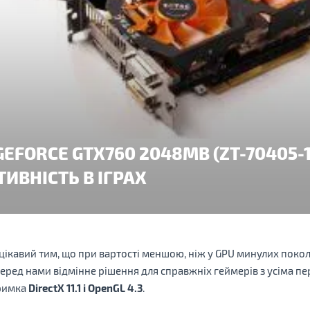
GEFORCE GTX760 2048MB (ZT-70405-1
ИВНІСТЬ В ІГРАХ
цікавий тим, що при вартості меншою, ніж у GPU минулих поколі
перед нами відмінне рішення для справжніх геймерів з усіма п
тримка
DirectX 11.1 і OpenGL 4.3
.