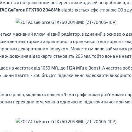
ймається покращенням референсних моделей розробників, ос
TAC GeForce GTX760 2048Mb
відрізняється ефективною СО з д
ься масивний алюмінієвий радіатор, з'єднаний з основою д
двома вентиляторами характерного оранжевого кольору зі ск
а простим декоративним кожухом. Можете сміливо займатися р
а ж довжина відеокарти становить 265 мм, тобто вона не надт
є на частотах від 1059 МГц до 1124 МГц в Boost. А частота роб
 шини пам'яті - 256 біт. Для підключення відеокарти використо
ного рівня, модель оснащена 4-ма графічними роз'ємами: пара 
ростим перехідником, можна одночасно підключити чотири мон