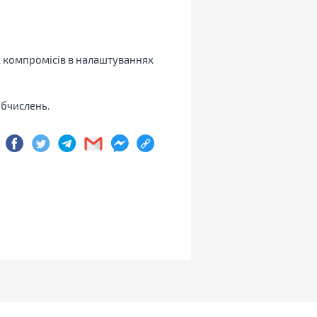
х компромісів в налаштуваннях
обчислень.