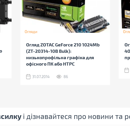
Огляди
Огл
Огляд ZOTAC GeForce 210 1024Mb
Ог
о
(ZT-20314-10B Bulk):
40
низькопрофільна графіка для
пр
офісного ПК або HTPC
31.07.2014
86
зсилку
і дізнавайтеся про новини та