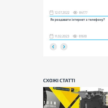
12.07.2022
84177
Як роздавати інтернет з телефону?
11.02.2023
81618
СХОЖІ СТАТТІ