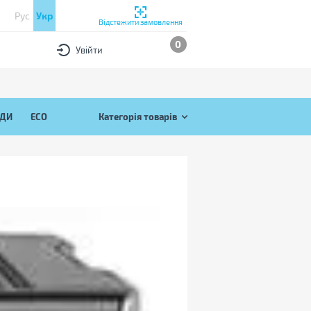
Рус
Укр
Відстежити замовлення
0
Увійти
ЯДИ
ECO
Категорія товарів