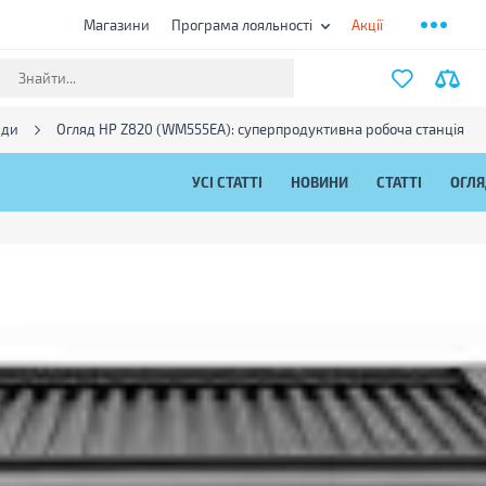
Магазини
Програма лояльності
Акції
яди
Огляд HP Z820 (WM555EA): суперпродуктивна робоча станція
УСІ СТАТТІ
НОВИНИ
СТАТТІ
ОГЛ