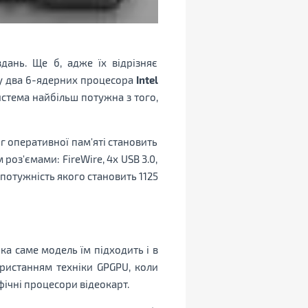
дань. Ще б, адже їх відрізняє
у два 6-ядерних процесора
Intel
система найбільш потужна з того,
 оперативної пам'яті становить
роз'ємами: FireWire, 4х USB 3.0,
потужність якого становить 1125
ка саме модель їм підходить і в
ористанням техніки GPGPU, коли
ічні процесори відеокарт.