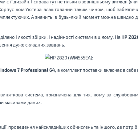
 є її дизайн. І справа тут не тільки в зовнішньому вигляді (який
. Корпус комп'ютера влаштований таким чином, щоб забезпеч
омплектуючих. А значить, в будь-який момент можна швидко д
ілено і якості збірки, і надійності системи в цілому. На
HP Z82
шення дуже складних завдань.
indows 7 Professional 64,
а комплект поставки включає в себе 
виняткова система, призначена для тих, кому за службовим
и масивами даних.
ації, проведення найскладніших обчислень та іншого, де потрі