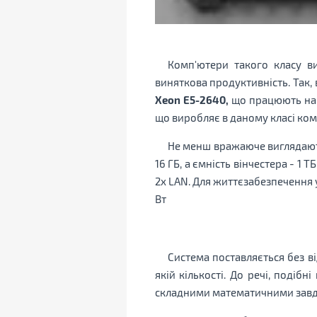
Комп'ютери такого класу в
виняткова продуктивність. Так, 
Xeon E5-2640,
що працюють на ча
що виробляє в даному класі ко
Не менш вражаюче виглядають
16 ГБ, а ємність вінчестера - 1
2х LAN. Для життєзабезпечення 
Вт
Система поставляється без ві
якій кількості. До речі, поді
складними математичними завда