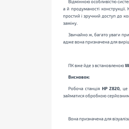
Відмінною особливістю системи
а й продуманості конструкції
простий і зручний доступ до к
заміну.
Звичайно ж, багато уваги прид
адже вона призначена для вирі
ПК вже йде з встановленою
W
Висновок:
Робоча станція
HP Z820,
це 
займатися обробкою серйозним
Вона призначена для візуаліз